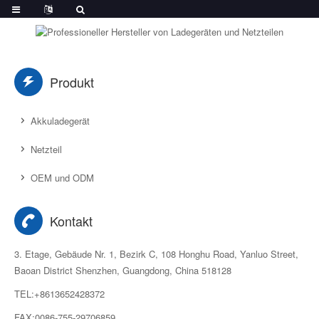
Produkt
Akkuladegerät
Netzteil
OEM und ODM
Kontakt
3. Etage, Gebäude Nr. 1, Bezirk C, 108 Honghu Road, Yanluo Street,
Baoan District Shenzhen, Guangdong, China 518128
TEL:+8613652428372
FAX:0086-755-29706859