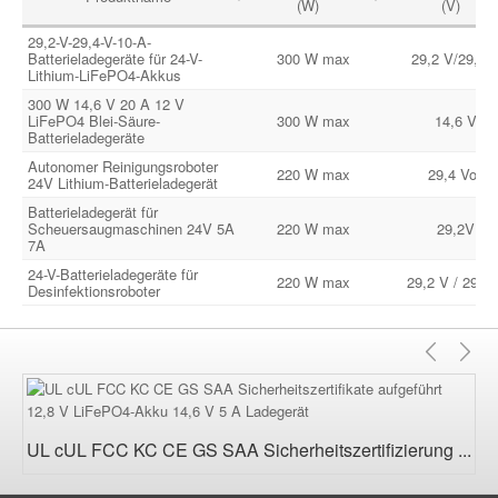
(W)
(V)
29,2-V-29,4-V-10-A-
Batterieladegeräte für 24-V-
300 W max
29,2 V/29,4 
Lithium-LiFePO4-Akkus
300 W 14,6 V 20 A 12 V
LiFePO4 Blei-Säure-
300 W max
14,6 V
Batterieladegeräte
Autonomer Reinigungsroboter
220 W max
29,4 Volt
24V Lithium-Batterieladegerät
Batterieladegerät für
Scheuersaugmaschinen 24V 5A
220 W max
29,2V
7A
24-V-Batterieladegeräte für
220 W max
29,2 V / 29,4
Desinfektionsroboter
Vorhe
Nä
UL cUL FCC KC CE GS SAA Sicherheitszertifizierung ...