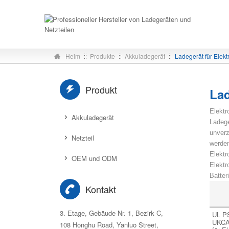
Heim
Produkte
Akkuladegerät
Ladegerät für Elektr
Produkt
Lad
Elektr
Akkuladegerät
Ladege
unverz
Netzteil
werden
Elektr
OEM und ODM
Elektr
Batter
Kontakt
3. Etage, Gebäude Nr. 1, Bezirk C,
UL P
UKCA 
108 Honghu Road, Yanluo Street,