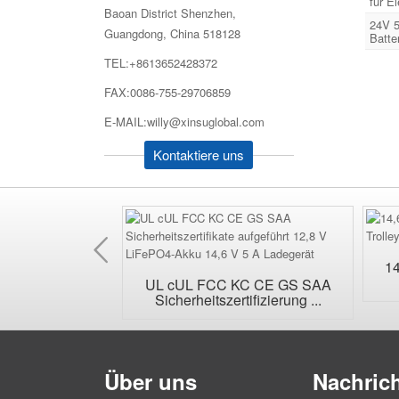
für El
Baoan District Shenzhen,
24V 5
Guangdong, China 518128
Batte
TEL:+8613652428372
FAX:0086-755-29706859
E-MAIL:willy@xinsuglobal.com
Kontaktiere uns
Vorherige
14
stauschbarer AC-
UL cUL FCC KC CE GS SAA
cker...
Sicherheitszertifizierung ...
Über uns
Nachric