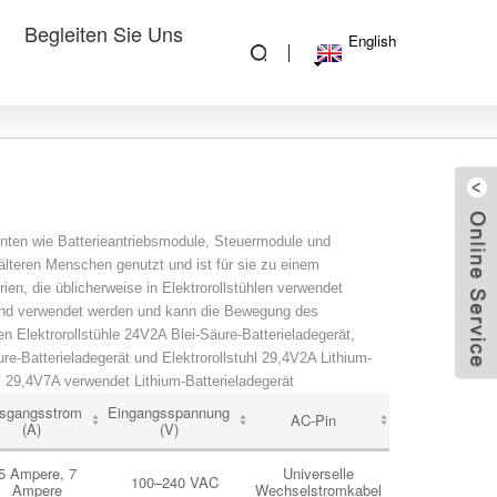
Begleiten Sie Uns
English
enten wie Batterieantriebsmodule, Steuermodule und
lteren Menschen genutzt und ist für sie zu einem
en, die üblicherweise in Elektrorollstühlen verwendet
n und verwendet werden und kann die Bewegung des
n Elektrorollstühle 24V2A Blei-Säure-Batterieladegerät,
ure-Batterieladegerät und Elektrorollstuhl 29,4V2A Lithium-
uhl 29,4V7A verwendet Lithium-Batterieladegerät
sgangsstrom
Eingangsspannung
AC-Pin
(A)
(V)
5 Ampere, 7
Universelle
100–240 VAC
Ampere
Wechselstromkabel