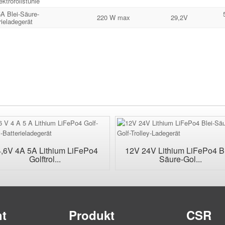
ektrorollstühle
A Blei-Säure-
220 W max
29,2V
rieladegerät
,6V 4A 5A Lithium LiFePo4
12V 24V Lithium LiFePo4 Bl
Golftrol...
Säure-Gol...
ht
Produkt
CSR