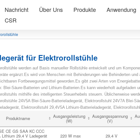
Nachricht
Über Uns
Produkte
Anwendung
CSR
orollstühle
egerät für Elektrorollstühle
orollstühle werden auf Basis manueller Rollstühle entwickelt und um Kompon
räte ergänzt.Es wird von Menschen mit Behinderungen wie Behinderten und ä
ichtbaren Fortbewegungsmittel geworden.Es gibt zwei Arten von Energiebatteri
: Blei-Säure-Batterien und Lithium-Batterien.Es kann wiederholt aufgelade
orollstuhls mithilfe des intelligenten Steuerhebels steuern.
Üblicherweise werde
orollstühle 24V5A Blei-Säure-Batterieladegerät, Elektrorollstuhl 24V7A Blei-Sä
ieladegerät, Elektrorollstuhl 29,4V5A Lithium-Batterieladegerät, Elektrorollst
Ausgangsleistung
Ausgangsspannung
Au
Produktname
(W)
(V)
SE CE GS SAA KC CCC
Lithium 29,4 V Ladegerät
220 W max
29,4 V