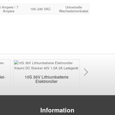
5 Ampere / 7
Universelle
100–240 VAC
Ampere
Wechselstromkabel
Nächs
ei-
10S 36V Lithiumbatterie
24V wasserdich
Elektroroller
zum L
Information