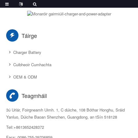
Táirge
Charger Battery
Cuibheoir Cumhachta
OEM & ODM
Teagmháil
3ú Urlár, Foirgneamh Uimh. 1, C dúiche, 108 Bóthar Honghu, Sráid
Yanluo, Dúiche Baoan Shenzhen, Guangdong, an tSín 518128
Teil:+8613652428372
Facs: 0086-755-29706859