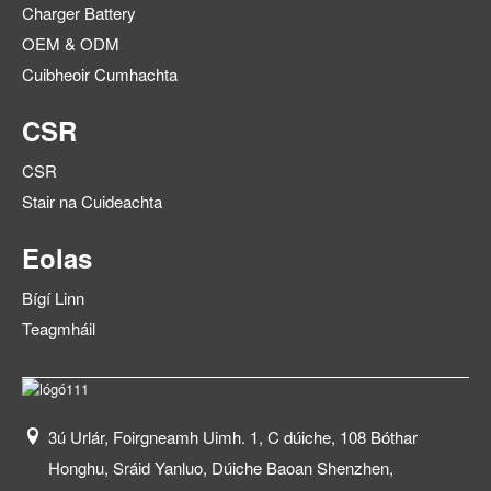
Charger Battery
OEM & ODM
Cuibheoir Cumhachta
CSR
CSR
Stair na Cuideachta
Eolas
Bígí Linn
Teagmháil
3ú Urlár, Foirgneamh Uimh. 1, C dúiche, 108 Bóthar
Honghu, Sráid Yanluo, Dúiche Baoan Shenzhen,