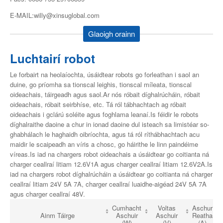
E-MAIL:willy@xinsuglobal.com
Glaoigh orainn
Luchtairí robot
Le forbairt na heolaíochta, úsáidtear robots go forleathan i saol an
duine, go príomha sa tionscal leighis, tionscal míleata, tionscal
oideachais, táirgeadh agus saol.Ar nós róbait díghalrúcháin, róbait
oideachais, róbait seirbhíse, etc. Tá ról tábhachtach ag róbait
oideachais i gclárú soléite agus foghlama leanaí.Is féidir le robots
díghalraithe daoine a chur in ionad daoine dul isteach sa limistéar so-
ghabhálach le haghaidh oibríochta, agus tá ról ríthábhachtach acu
maidir le scaipeadh an víris a chosc, go háirithe le linn paindéime
víreas.Is iad na chargers robot oideachais a úsáidtear go coitianta ná
charger ceallraí litiam 12.6V1A agus charger ceallraí litiam 12.6V2A.Is
iad na chargers robot díghalrúcháin a úsáidtear go coitianta ná charger
ceallraí litiam 24V 5A 7A, charger ceallraí luaidhe-aigéad 24V 5A 7A
agus charger ceallraí 48V.
Cumhacht
Voltas
Aschur
Ainm Táirge
Aschuir
Aschuir
Reatha
(W)
(V)
(A)