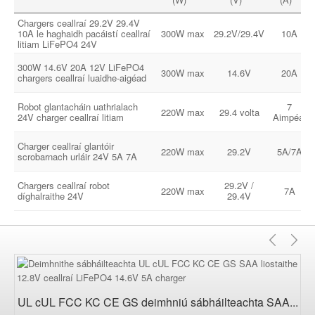
Chargers ceallraí 29.2V 29.4V
10A le haghaidh pacáistí ceallraí
300W max
29.2V/29.4V
10A
litiam LiFePO4 24V
300W 14.6V 20A 12V LiFePO4
300W max
14.6V
20A
chargers ceallraí luaidhe-aigéad
Robot glantacháin uathrialach
7
220W max
29.4 volta
24V charger ceallraí litiam
Aimpéar
Charger ceallraí glantóir
220W max
29.2V
5A/7A
scrobarnach urláir 24V 5A 7A
Chargers ceallraí robot
29.2V /
220W max
7A
díghalraithe 24V
29.4V
Roim
Ar
Seo
ag
UL cUL FCC KC CE GS deimhniú sábháilteachta SAA...