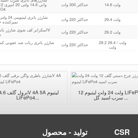
14.6 ولت
حداکثر 300 وات
PO4
شارژر باتری لی
29.4 ولت
حداکثر 220 وات
تمیزکننده خ
29.2 ولت
حداکثر 220 وات
A
29.2 ولت / 29.4
حداکثر 220 وات
ولت
12 ولت 24 ولت لیتیوم LiFePo4
ترول گلف 6V 4A 5A
سرب اسید گل ...
LiFePo4...
CSR
تولید - محصول