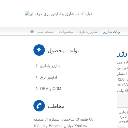
ربات شارژر
شارژر باطری
محصولات
صفحه اصلی
تولید - محصول
رژر
اده می
شارژر باطری
 نویسی
انتشار
آداپتور برق
ویروس، به ویژه در زمان همه‌گیری ویروس، ایفا کنند.شارژرهای ربات آموزشی پرکاربرد عبارتند از شارژر باتری لیتیومی 12.6V1A و شارژر باتری لیتیومی
12.6V2A.شارژرهای ربات ضدعفونی کننده رایج عبارتند از شارژر باتری لیتیومی 24 ولت 5 آمپر 7 آمپر، شارژر باتری سرب اسیدی 24 ولت 5 آمپر 7 آمپر و
OEM و ODM
مخاطب
شارژرهای باتری 29.2 ولتی 29.4 ولتی
 باتری
طبقه 3، ساختمان شماره 1، منطقه C،
108 جاده Honghu، خیابان Yanluo،
شارژرهای باتری سرب اسیدی 300