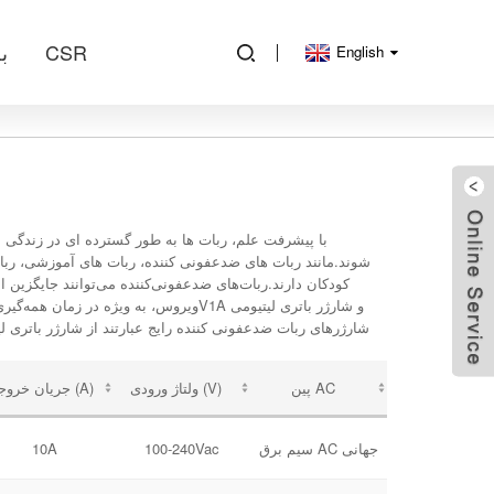
CSR
ب
English
با پیشرفت علم، ربات ها به طور گسترده ای در زندگی
شوند.مانند ربات های ضدعفونی کننده، ربات های آموزشی، رب
کودکان دارند.ربات‌های ضدعفونی‌کننده می‌توانند جایگزین 
پین AC
ولتاژ ورودی (V)
جریان خروجی (A)
سیم برق AC جهانی
100-240Vac
10A