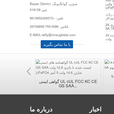
Baoan District شنژن، گوانگدونگ،
واتی 14.6 ولتی 20 آمپری 12 ولتی
LiFe
چین 518128
تیومی 24 ولتی ربات
تلفن: +8613652428372
ودکار
اسکرابر کف شوی شارژر باتری 24V
فکس: 0086-755-29706859
5A 7
E-MAIL:willy@xinsuglobal.com
شارژر باتری ربات ضد عفونی کننده 24
ولت
با ما تماس بگیرید
قبلی
14. لیتیوم
پلاگین دیوار AC قابل تعویض جهانی...
گواهی ایمنی UL cUL FCC KC CE
GS SAA...
اخبار
درباره ما