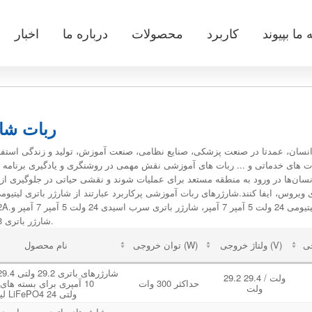
ه ما بپیوند
کاربرد
محصولات
درباره ما
اخبار
ربات شا
 انسان، عمدتا در صنعت پزشکی، صنایع نظامی، صنعت آموزش، تولید و زندگی استف
ات های خدماتی و ... ربات های آموزشی نقش مهمی در روشنگری و یادگیری برنامه
انسان‌ها در ورود به منطقه مستعد برای عملیات شوند و نقشی حیاتی در جلوگیری از 
شارژر باتری 48 ولت.
ولتاژ خروجی (V)
توان خروجی (W)
نام محصول
29.2 ولت / 29.4
حداکثر 300 وات
10 آمپری برای بسته های
ولت
لیتیومی LiFePO4 24 ولتی