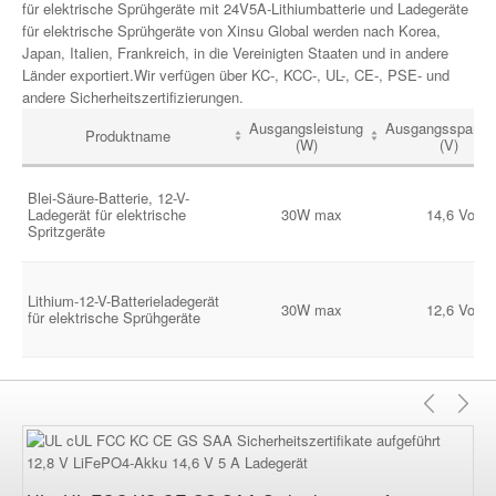
für elektrische Sprühgeräte mit 24V5A-Lithiumbatterie und Ladegeräte
für elektrische Sprühgeräte von Xinsu Global werden nach Korea,
Japan, Italien, Frankreich, in die Vereinigten Staaten und in andere
Länder exportiert.Wir verfügen über KC-, KCC-, UL-, CE-, PSE- und
andere Sicherheitszertifizierungen.
Ausgangsleistung
Ausgangsspannu
Produktname
(W)
(V)
Blei-Säure-Batterie, 12-V-
Ladegerät für elektrische
30W max
14,6 Volt
Spritzgeräte
Lithium-12-V-Batterieladegerät
30W max
12,6 Volt
für elektrische Sprühgeräte
Vorhe
Nä