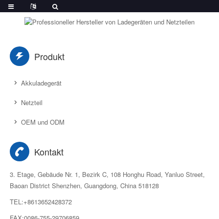
Produkt
Akkuladegerät
Netzteil
OEM und ODM
Kontakt
3. Etage, Gebäude Nr. 1, Bezirk C, 108 Honghu Road, Yanluo Street,
Baoan District Shenzhen, Guangdong, China 518128
TEL:+8613652428372
FAX:0086-755-29706859