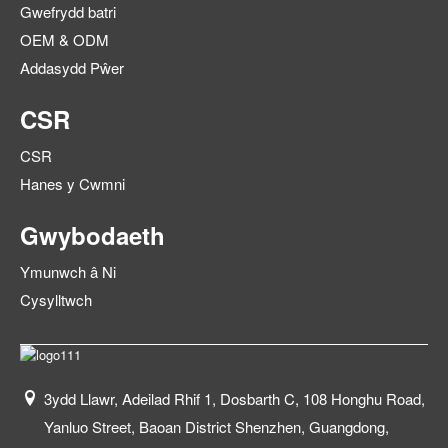
Gwefrydd batri
OEM & ODM
Addasydd Pŵer
CSR
CSR
Hanes y Cwmni
Gwybodaeth
Ymunwch â Ni
Cysylltwch
3ydd Llawr, Adeilad Rhif 1, Dosbarth C, 108 Honghu Road,
Yanluo Street, Baoan District Shenzhen, Guangdong,