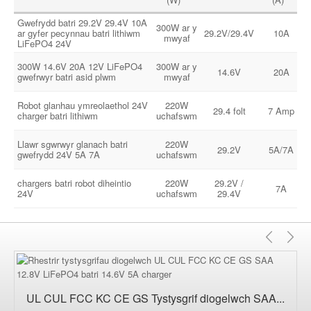
Gwefrydd batri 29.2V 29.4V 10A
300W ar y
ar gyfer pecynnau batri lithiwm
29.2V/29.4V
10A
mwyaf
LiFePO4 24V
300W 14.6V 20A 12V LiFePO4
300W ar y
14.6V
20A
gwefrwyr batri asid plwm
mwyaf
Robot glanhau ymreolaethol 24V
220W
29.4 folt
7 Amp
charger batri lithiwm
uchafswm
Llawr sgwrwyr glanach batri
220W
29.2V
5A/7A
gwefrydd 24V 5A 7A
uchafswm
chargers batri robot diheintio
220W
29.2V /
7A
24V
uchafswm
29.4V
Blaen
Ne
UL CUL FCC KC CE GS Tystysgrif diogelwch SAA...