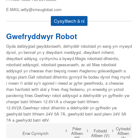
E-MAIL:willy@xinsuglobal.com
Cysylltwch â ni
Gwefryddwyr Robot
Gyda datblygiad gwyddoniaeth, defnyddir robotiaid yn eang ym mywyd
dynol, yn bennaf yn y diwydiant meddygol, diwydiant milwrol,
diwydiant addysg, cynhyrchu a bywyd.Megis robotiaid diheintio,
robotiaid addysgol, robotiaid gwasanaeth, ac ati Mae robotiaid
addysgol yn chwarae rhan bwysig mewn rhaglennu goleuedigaeth a
dysgu plant.Gall robotiaid diheintio gymryd lle bodau dynol rhag mynd
i mewn i'r ardal sy'n agored i niwed ar gyfer gweithredu, a chwarae
rhan hanfodol wrth atal y firws rhag lledaenu, yn enwedig yn ystod
pandemig firws.Gwefrwyr robot addysgol a ddefnyddir yn gyffredin yw
charger batri lithiwm 12.6V1A a charger batri lithiwm
12.6V2A.Gwefrwyr robot diheintio a ddefnyddir yn gyffredin yw
gwefrydd batri lithiwm 24V 5A 7A, gwefrydd batri asid plwm 24V 5A
7A a gwefrydd batri 48V.
Pŵer
Cyfredol
Foltedd
Enw Cynnyrch
Allbwn
Allbwn
Allbwn (V)
(W)
(A)