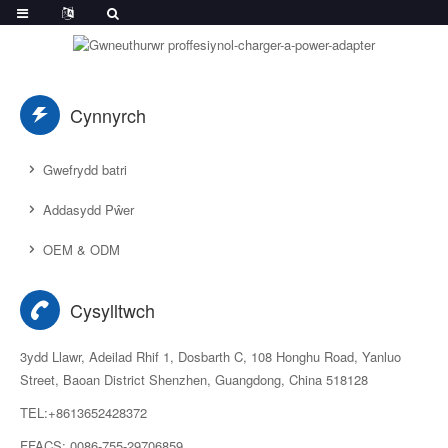
Cynnyrch
Gwefrydd batri
Addasydd Pŵer
OEM & ODM
Cysylltwch
3ydd Llawr, Adeilad Rhif 1, Dosbarth C, 108 Honghu Road, Yanluo
Street, Baoan District Shenzhen, Guangdong, China 518128
TEL:+8613652428372
FFACS: 0086-755-29706859