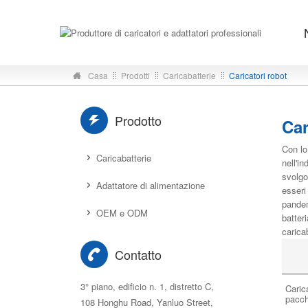
Casa
Prodotti
Caricabatterie
Caricatori robot
Prodotto
Car
Con lo
Caricabatterie
nell'in
svolgo
Adattatore di alimentazione
esseri 
pandem
OEM e ODM
batteri
carica
Contatto
3° piano, edificio n. 1, distretto C,
Caric
pacch
108 Honghu Road, Yanluo Street,