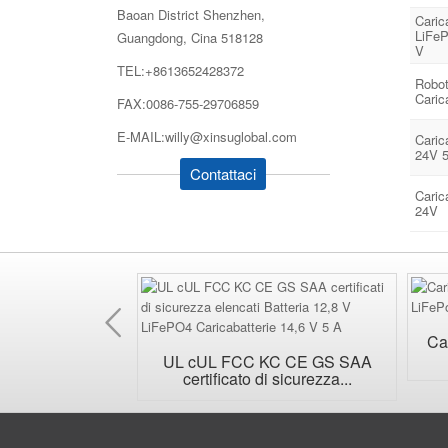
Baoan District Shenzhen,
Caric
LiFeP
Guangdong, Cina 518128
V
TEL:+8613652428372
Robot
Carica
FAX:0086-755-29706859
E-MAIL:willy@xinsuglobal.com
Caric
24V 
Contattaci
Carica
24V
Precedente
Car
AC universale
UL cUL FCC KC CE GS SAA
iabile...
certificato di sicurezza...