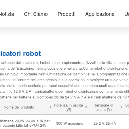
Notizia
Chi Siamo
Prodotti
Applicazione
Un
icatori robot
 sviluppo della scienza, i robot sono ampiamente utilizzati nella vita umana, pri
dustria dell'istruzione, nella produzione e nella vita.Come robot di disinfezione,
no un ruolo importante nell'illuminazione dei bambini e nella programmazione de
umani nell’entrare nell’area sensibile alle operazioni e svolgere un ruolo vitale
ia virale.I caricabatterie per robot educativi comunemente usati sono il caricaba
a al litio 12,6 V 2 A.I caricabatterie per robot di disinfezione comunemente utili
batterie per batterie al piombo-acido da 24 V 5 A 7 A e il caricabatterie da 48 
Potenza in uscita
Tensione di
Co
Nome del prodotto
(W)
uscita (V)
abatterie 29,2V 29,4V 10A per
300 W massimo
29,2 V/29,4 V
i batterie Litio LiFePO4 24V