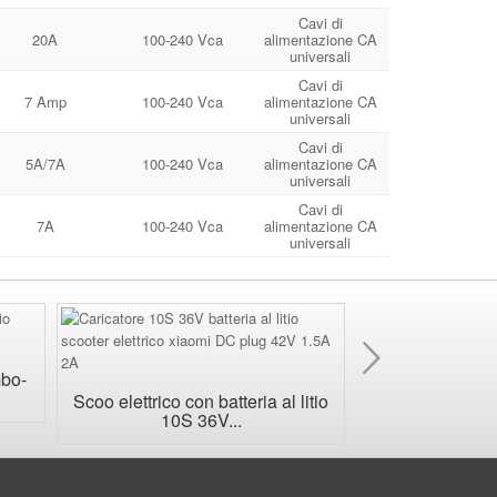
Cavi di
20A
100-240 Vca
alimentazione CA
universali
Cavi di
7 Amp
100-240 Vca
alimentazione CA
universali
Cavi di
5A/7A
100-240 Vca
alimentazione CA
universali
Cavi di
7A
100-240 Vca
alimentazione CA
universali
Pross
mbo-
Caricabatt
impermeab
Scoo elettrico con batteria al litio
10S 36V...