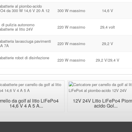
abatterie al piombo-acido
O4 da 300 W 14,6 V 20 A 12
300 W massimo
14,6 V
 di pulizia autonomo
220 W massimo
29,4 volt
batterie al litio 24V
abatteria lavasciuga pavimenti
220 W massimo
29,2 V
5A 7A
batterie robot di disinfezione
220 W massimo
29,2 V/29,4 V
rello da golf al litio LiFePo4
12V 24V Litio LiFePo4 Pio
14,6 V 4 A 5 A...
acido Gol...