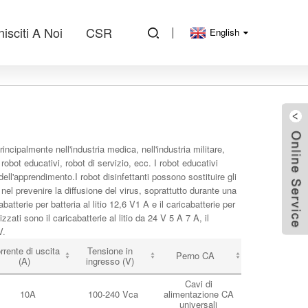
isciti A Noi
CSR
English
ncipalmente nell'industria medica, nell'industria militare,
 robot educativi, robot di servizio, ecc. I robot educativi
ll'apprendimento.I robot disinfettanti possono sostituire gli
 nel prevenire la diffusione del virus, soprattutto durante una
tterie per batteria al litio 12,6 V1 A e il caricabatterie per
zzati sono il caricabatterie al litio da 24 V 5 A 7 A, il
V.
rrente di uscita
Tensione in
Perno CA
(A)
ingresso (V)
Cavi di
10A
100-240 Vca
alimentazione CA
universali