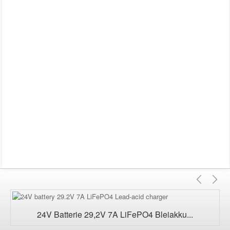
Vorhe
Nä
24V Batterie 29,2V 7A LiFePO4 Bleiakku...