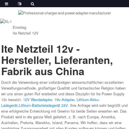
Einstieg
Ite Netzteil 12V
Ite Netzteil 12v -
Hersteller, Lieferanten,
Fabrik aus China
Durch die Verwendung einer vollständigen wissenschaftlichen exzellenten
Verwaltungsmethode, großartiger Qualität und fantastischer Religion haben
wir uns einen guten Ruf erarbeitet und diese Disziplin für Ite Power Supply
12v besetzt.
12V Wandadapter
,
19v-Adapter
,
Lithium-Akku-
Ladegerät
,
Lithium-Batterieladegerät 24V
. Ihre Anfrage wird sehr begrüßt und
eine erfolgreiche Entwicklung mit Gewinn für beide Seiten erwarten wir. Das
Produkt wird in die ganze Welt geliefert, z. B. nach Europa, Amerika,
Australien, Pretoria, Marokko, Island, Panama. Wir hoffen, dass wir eine
langfristige Zusammenarbeit mit allen Kunden aufbauen können und hoffen,