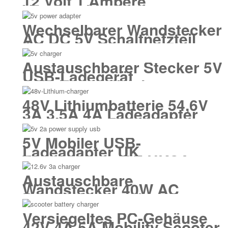
12 Volt 1 Ampere
Versiegelter
Batterieladeadapter
Wechselbarer Wandstecker
AC DC 5V Schaltnetzteil
Adapter
Austauschbarer Stecker 5V
USB-Ladegerät
Schaltnetzteil Adapter
48V Lithiumbatterie 54,6V
3A 3,5A 4A Ladeadapter
5V Mobiler USB-
Ladeadapter UK
Wandstecker CE UKCA
Austauschbare
Wandstecker 40W AC
Batterieladegeräte
Versiegeltes PC-Gehäuse
42V 4A 5A Mobility Scooter