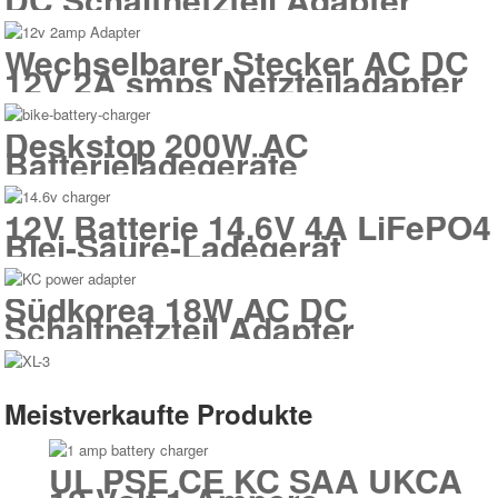
Wechselbarer Stecker AC DC
12V 2A smps Netzteiladapter
Deskstop 200W AC
Batterieladegeräte
12V Batterie 14,6V 4A LiFePO4
Blei-Säure-Ladegerät
Südkorea 18W AC DC
Schaltnetzteil Adapter
Meistverkaufte Produkte
UL PSE CE KC SAA UKCA