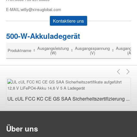
E-MAIL:willy@xinsuglobal.com
Kontaktiere uns
500-W-Akkuladegerät
Ausgangsleistung
Ausgangsspannung
Ausgangss
Produktname
(W)
(V)
(A)
Vorhe
Nä
UL cUL FCC KC CE GS SAA Sicherheitszertifizierung ...
Über uns