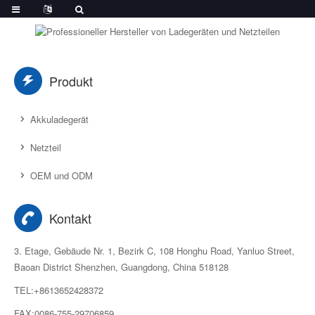
Produkt
Akkuladegerät
Netzteil
OEM und ODM
Kontakt
3. Etage, Gebäude Nr. 1, Bezirk C, 108 Honghu Road, Yanluo Street,
Baoan District Shenzhen, Guangdong, China 518128
TEL:+8613652428372
FAX:0086-755-29706859