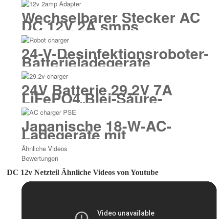
Wechselbarer Stecker AC
DC 12V 2A smps
Netzteiladapter
24-V-Desinfektionsroboter-
Batterieladegeräte
24V Batterie 29,2V 7A
LiFePO4 Blei-Säure-
Ladegerät
Japanische 18-W-AC-
Ladegeräte mit
Wandstecker
Ähnliche Videos
Bewertungen
DC 12v Netzteil Ähnliche Videos von Youtube