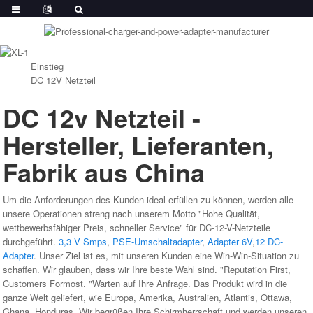
Einstieg
DC 12V Netzteil
DC 12v Netzteil -
Hersteller, Lieferanten,
Fabrik aus China
Um die Anforderungen des Kunden ideal erfüllen zu können, werden alle
unsere Operationen streng nach unserem Motto "Hohe Qualität,
wettbewerbsfähiger Preis, schneller Service" für DC-12-V-Netzteile
durchgeführt.
3,3 V Smps
,
PSE-Umschaltadapter
,
Adapter 6V
,
12 DC-
Adapter
. Unser Ziel ist es, mit unseren Kunden eine Win-Win-Situation zu
schaffen. Wir glauben, dass wir Ihre beste Wahl sind. "Reputation First,
Customers Formost. "Warten auf Ihre Anfrage. Das Produkt wird in die
ganze Welt geliefert, wie Europa, Amerika, Australien, Atlantis, Ottawa,
Ghana, Honduras. Wir begrüßen Ihre Schirmherrschaft und werden unseren