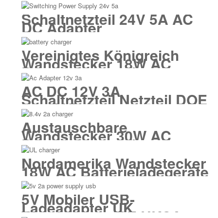
Schaltnetzteil Adapter
Schaltnetzteil 24V 5A AC
DC Adapter
Vereinigtes Königreich
Wandstecker 18W AC
Batterieladegeräte
AC DC 12V 3A
Schaltnetzteil Netzteil DOE
Level VI
Austauschbare
Wandstecker 30W AC
Batterieladegeräte
Nordamerika Wandstecker
18W AC Batterieladegeräte
5V Mobiler USB-
Ladeadapter UK
Wandstecker CE UKCA