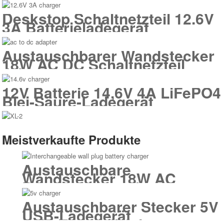
Deskstop Schaltnetzteil 12.6V
3A Batterieladegerät
Austauschbarer Wandstecker
18W AC DC Schaltnetzteil
Adapter
12V Batterie 14,6V 4A LiFePO4
Blei-Säure-Ladegerät
Meistverkaufte Produkte
Austauschbare
Wandstecker 18W AC
Batterieladegeräte
Austauschbarer Stecker 5V
USB-Ladegerät