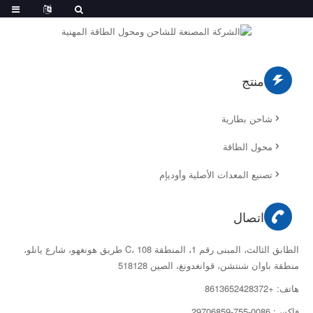
منتج
شاحن بطارية
محول الطاقة
تصنيع المعدات الأصلية وأوديإم
اتصال
الطابق الثالث، المبنى رقم 1، المنطقة C، 108 طريق هونغهو، شارع يانلو،
منطقة باوان شنتشن، قوانغدونغ، الصين 518128
هاتف: +8613652428372
فاكس: 0086-755-29706859