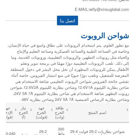
E-MAIL:willy@xinsuglobal.com
اتصل بنا
شواحن الروبوت
مع تطور العلوم، يتم استخدام الروبوتات على نطاق واسع في حياة الإنسان،
وخاصة في الصناعة الطبية والصناعة العسكرية وصناعة التعليم والإنتاج
والحياة.مثل روبوتات التطهير، والروبوتات التعليمية، وروبوتات الخدمة، وما
إلى ذلك. تلعب الروبوتات التعليمية دورًا مهمًا في برمجة تنوير وتعلم
الأطفال.يمكن للروبوتات المطهرة أن تحل محل البشر في دخول المنطقة
المعرضة للتشغيل، وتلعب دورًا حيويًا في منع انتشار الفيروس، خاصة أثناء
تفشي جائحة الفيروس.شواحن الروبوت التعليمي شائعة الاستخدام هي
شاحن بطارية الليثيوم 12.6V1A وشاحن بطارية الليثيوم 12.6V2A.شواحن
روبوت التطهير شائعة الاستخدام هي شاحن بطارية الليثيوم 24V 5A 7A،
وشاحن بطارية الرصاص الحمضية 24V 5A 7A وشاحن بطارية 48V.
طاقة
جهد
تيار
جهد
اسم المنتج
الخرج
الخرج
الخرج
الإدخال
(وات)
(فولت)
(أ)
(فولت)
300
شواحن بطاريات 29.2 فولت 29.4
29.2
واط
100-240