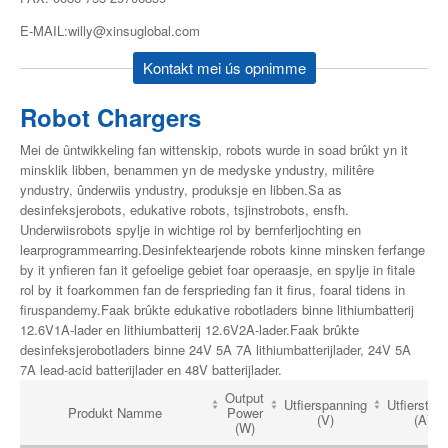
E-MAIL:willy@xinsuglobal.com
Kontakt mei ús opnimme
Robot Chargers
Mei de ûntwikkeling fan wittenskip, robots wurde in soad brûkt yn it
minsklik libben, benammen yn de medyske yndustry, militêre
yndustry, ûnderwiis yndustry, produksje en libben.Sa as
desinfeksjerobots, edukative robots, tsjinstrobots, ensfh.
Underwiisrobots spylje in wichtige rol by bernferljochting en
learprogrammearring.Desinfektearjende robots kinne minsken ferfange
by it ynfieren fan it gefoelige gebiet foar operaasje, en spylje in fitale
rol by it foarkommen fan de fersprieding fan it firus, foaral tidens in
firuspandemy.Faak brûkte edukative robotladers binne lithiumbatterij
12.6V1A-lader en lithiumbatterij 12.6V2A-lader.Faak brûkte
desinfeksjerobotladers binne 24V 5A 7A lithiumbatterijlader, 24V 5A
7A lead-acid batterijlader en 48V batterijlader.
Output
Utfierspanning
Utfierstro
Produkt Namme
Power
(V)
(A)
(W)