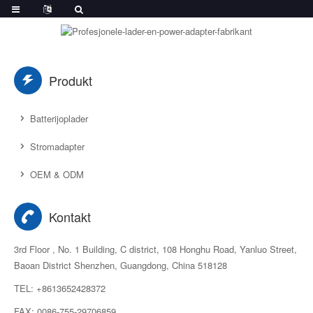
Produkt
Batterijoplader
Stromadapter
OEM & ODM
Kontakt
3rd Floor , No. 1 Building, C district, 108 Honghu Road, Yanluo Street,
Baoan District Shenzhen, Guangdong, China 518128
TEL: +8613652428372
FAX: 0086-755-29706859