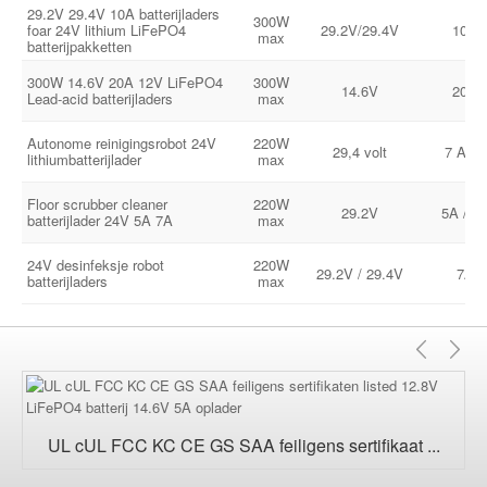
29.2V 29.4V 10A batterijladers
300W
foar 24V lithium LiFePO4
29.2V/29.4V
10A
max
batterijpakketten
300W 14.6V 20A 12V LiFePO4
300W
14.6V
20A
Lead-acid batterijladers
max
Autonome reinigingsrobot 24V
220W
29,4 volt
7 Amp
lithiumbatterijlader
max
Floor scrubber cleaner
220W
29.2V
5A / 7
batterijlader 24V 5A 7A
max
24V desinfeksje robot
220W
29.2V / 29.4V
7A
batterijladers
max
Foari
Fo
UL cUL FCC KC CE GS SAA feiligens sertifikaat ...