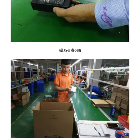
ચોંટતા લેબલ