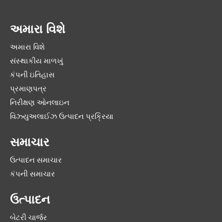
અમારા વિશે
અમારા વિશે
સંસ્થાકીય માળખું
કંપની ઇતિહાસ
પ્રમાણપત્ર
નિરીક્ષણ ઓનલાઇન
વિઝ્યુઅલાઈઝ ઉત્પાદન પ્રક્રિયા
સમાચાર
ઉત્પાદન સમાચાર
કંપની સમાચાર
ઉત્પાદન
બેટરી ચાર્જર