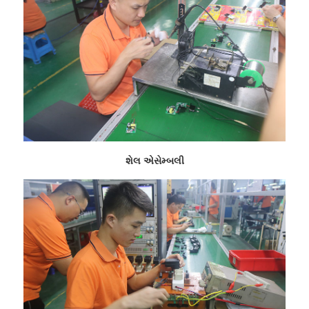
શેલ એસેમ્બલી