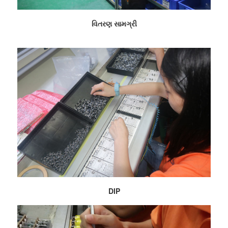
વિતરણ સામગ્રી
DIP