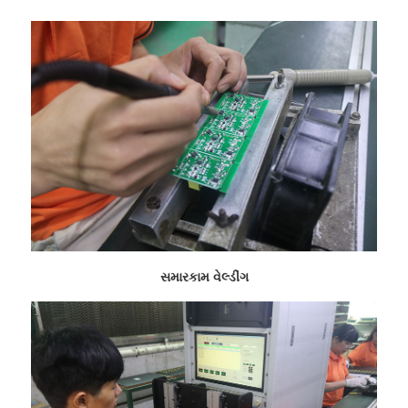
સમારકામ વેલ્ડીંગ