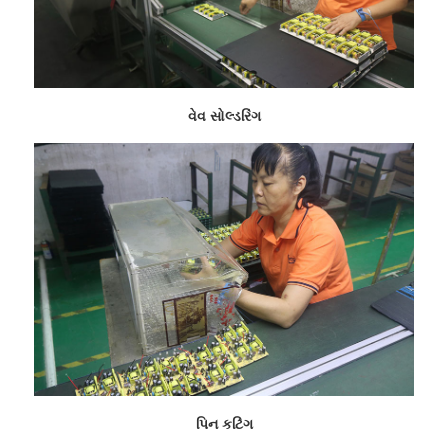
વેવ સોલ્ડરિંગ
પિન કટિંગ