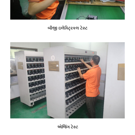
બીજી ઇલેક્ટ્રિકલ ટેસ્ટ
એજિંગ ટેસ્ટ