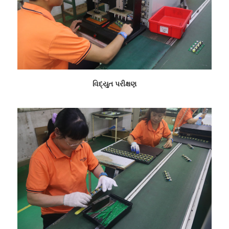
વિદ્યુત પરીક્ષણ