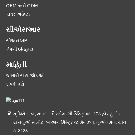
OEM અને ODM
પાવર એડેપ્ટર
સીએસઆર
સીએસઆર
કંપની ઇતિહાસ
માહિતી
અમારી સાથ જોડાઓ
સંપર્ક કરો
ત્રીજો માળ, નંબર 1 બિલ્ડીંગ, સી ડિસ્ટ્રિક્ટ, 108 હોંગહુ રોડ,
યાનલુઓ સ્ટ્રીટ, બાઓન ડિસ્ટ્રિક્ટ શેનઝેન, ગુઆંગડોંગ, ચીન
518128