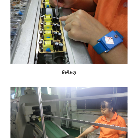
નિરીક્ષણ