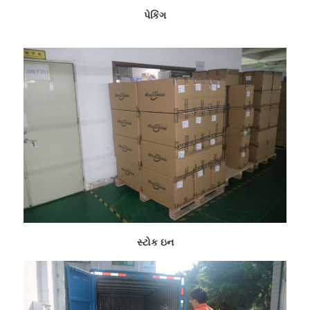
પેકિંગ
સ્ટોક ઇન