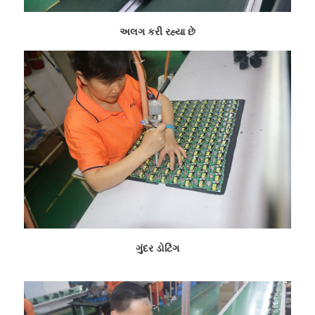
અલગ કરી રહ્યા છે
ગુંદર ડોટિંગ