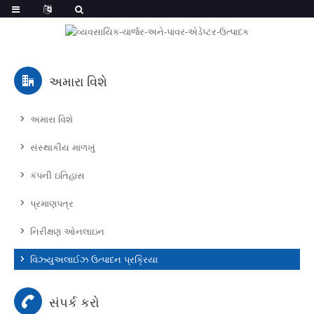
અમારા વિશે
અમારા વિશે
સંસ્થાકીય માળખું
કંપની ઇતિહાસ
પ્રમાણપત્ર
નિરીક્ષણ ઓનલાઇન
વિઝ્યુઅલાઈઝ ઉત્પાદન પ્રક્રિયા
સંપર્ક કરો