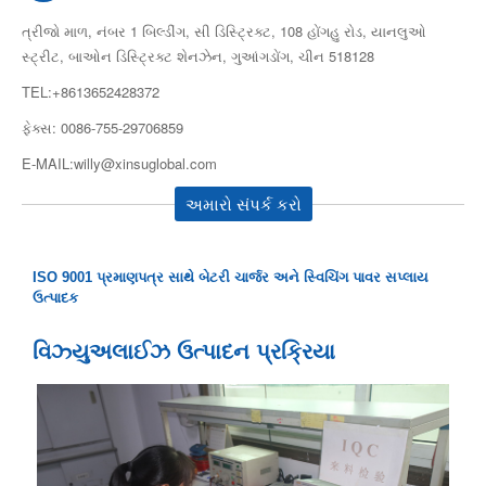
ત્રીજો માળ, નંબર 1 બિલ્ડીંગ, સી ડિસ્ટ્રિક્ટ, 108 હોંગહુ રોડ, યાનલુઓ
સ્ટ્રીટ, બાઓન ડિસ્ટ્રિક્ટ શેનઝેન, ગુઆંગડોંગ, ચીન 518128
TEL:+8613652428372
ફેક્સ: 0086-755-29706859
E-MAIL:willy@xinsuglobal.com
અમારો સંપર્ક કરો
ISO 9001 પ્રમાણપત્ર સાથે બેટરી ચાર્જર અને સ્વિચિંગ પાવર સપ્લાય
ઉત્પાદક
વિઝ્યુઅલાઈઝ ઉત્પાદન પ્રક્રિયા