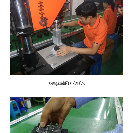
અલ્ટ્રાસોનિક વેલ્ડીંગ