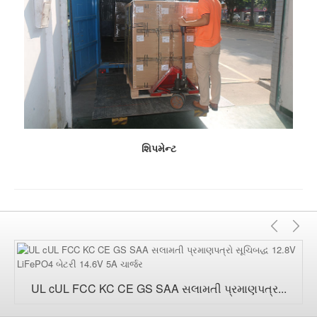
શિપમેન્ટ
અગાઉ
આ
UL cUL FCC KC CE GS SAA સલામતી પ્રમાણપત્ર...