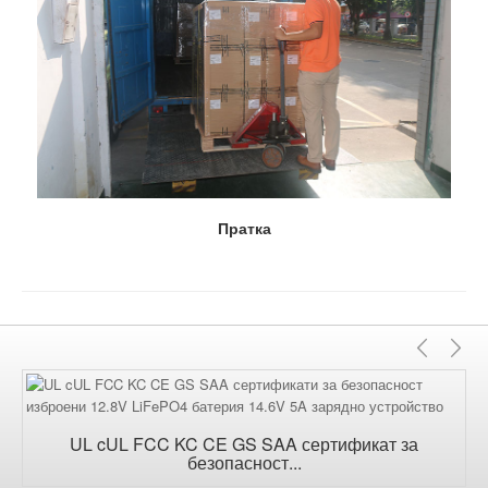
Пратка
Пред
С
UL cUL FCC KC CE GS SAA сертификат за
безопасност...