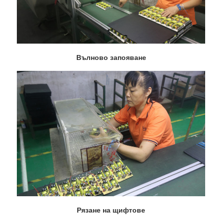
Вълново запояване
Рязане на щифтове