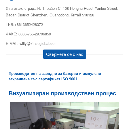
3-ти етаж, сграда № 1, район C, 108 Honghu Road, Yanluo Street,
Baoan District Shenzhen, Guangdong, Китай 518128
ТЕЛ:+8613652428372
ФАКС: 0086-755-29706859
E-MAIL:willy@xinsuglobal.com
Свържете се с нас
Производител на зарядно за батерии и импулсно
захранване със сертификат ISO 9001
Визуализиран производствен процес