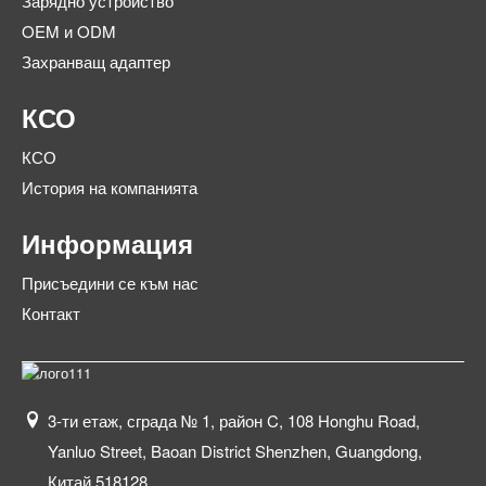
Зарядно устройство
OEM и ODM
Захранващ адаптер
КСО
КСО
История на компанията
Информация
Присъедини се към нас
Контакт
3-ти етаж, сграда № 1, район C, 108 Honghu Road,
Yanluo Street, Baoan District Shenzhen, Guangdong,
Китай 518128