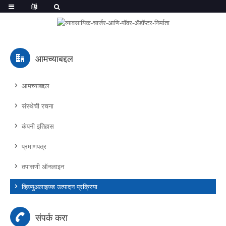
आमच्याबद्दल
आमच्याबद्दल
संस्थेची रचना
कंपनी इतिहास
प्रमाणपत्र
तपासणी ऑनलाइन
व्हिज्युअलाइज्ड उत्पादन प्रक्रिया
संपर्क करा