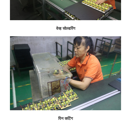
वेव्ह सोल्डरिंग
पिन कटिंग