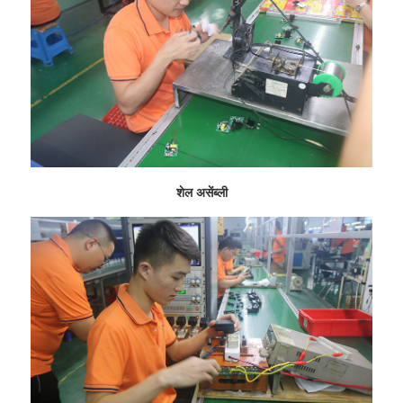
शेल असेंब्ली