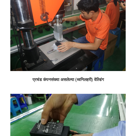
प्रचंड कंपनसंख्या असलेल्या (ध्वनिलहरी) वेल्डिंग