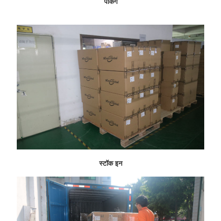
पॅकिंग
स्टॉक इन