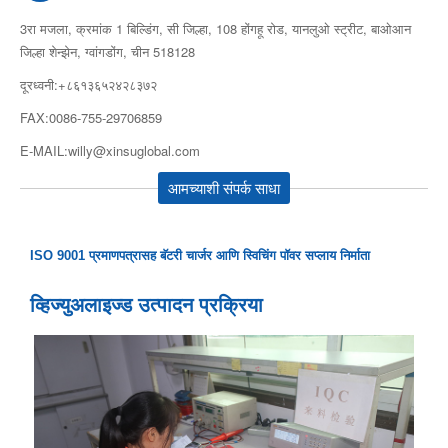
3रा मजला, क्रमांक 1 बिल्डिंग, सी जिल्हा, 108 होंगहू रोड, यानलुओ स्ट्रीट, बाओआन
जिल्हा शेन्झेन, ग्वांगडोंग, चीन 518128
दूरध्वनी:+८६१३६५२४२८३७२
FAX:0086-755-29706859
E-MAIL:willy@xinsuglobal.com
आमच्याशी संपर्क साधा
ISO 9001 प्रमाणपत्रासह बॅटरी चार्जर आणि स्विचिंग पॉवर सप्लाय निर्माता
व्हिज्युअलाइज्ड उत्पादन प्रक्रिया