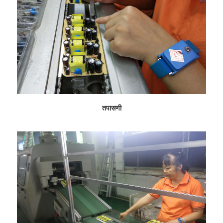
तपासणी