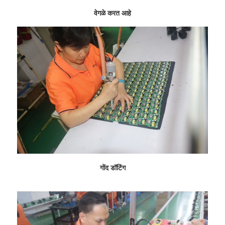
वेगळे करत आहे
गोंद डॉटिंग