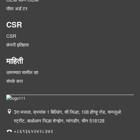
पॉवर अडॅ टर
CSR
CSR
कंपनी इतिहास
माहिती
आमच्यात सामील व्हा
संपर्क करा
3रा मजला, क्रमांक 1 बिल्डिंग, सी जिल्हा, 108 होंगहू रोड, यानलुओ
स्ट्रीट, बाओआन जिल्हा शेन्झेन, ग्वांगडोंग, चीन 518128
+८६१३६५२४२८३७२