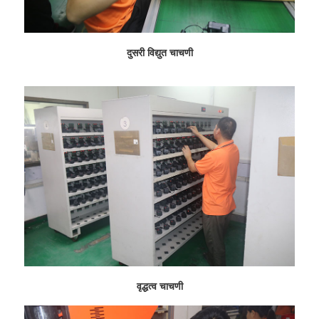
दुसरी विद्युत चाचणी
वृद्धत्व चाचणी