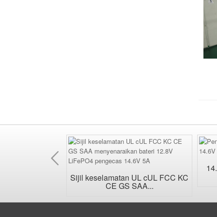
Sebelumnya
14.
AC boleh tukar
Sijil keselamatan UL cUL FCC KC
sal...
CE GS SAA...