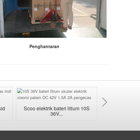
Penghantaran
Seter
sid
Scoo elektrik bateri litium 10S
Pengecasan bate
36V...
air 