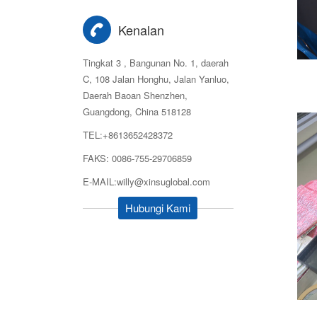
Kenalan
Tingkat 3 , Bangunan No. 1, daerah
C, 108 Jalan Honghu, Jalan Yanluo,
Daerah Baoan Shenzhen,
Guangdong, China 518128
TEL:+8613652428372
FAKS: 0086-755-29706859
E-MAIL:willy@xinsuglobal.com
Hubungi Kami