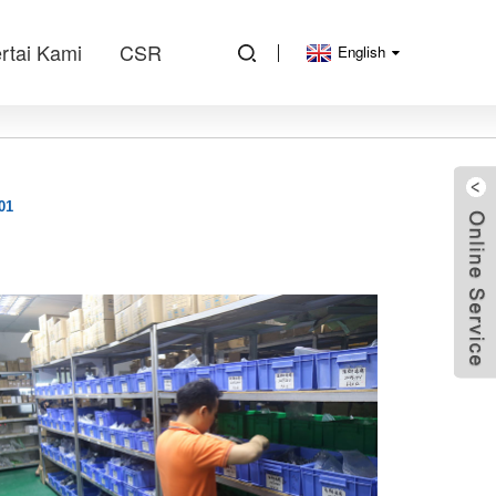
rtai Kami
CSR
English
01