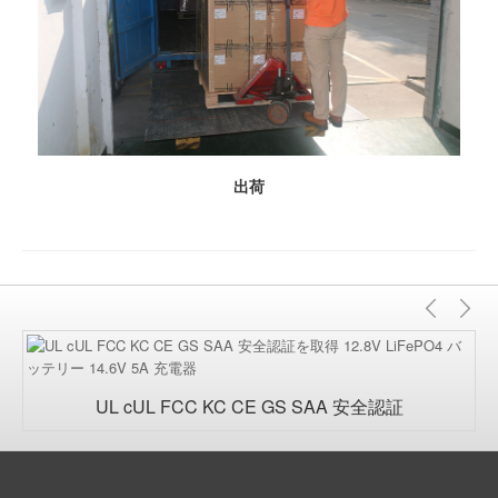
出荷
前
次
の
UL cUL FCC KC CE GS SAA 安全認証