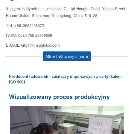
3. piętro, budynek nr 1, dzielnica C, 108 Honghu Road, Yanluo Street,
Baoan District Shenzhen, Guangdong, Chiny 518128
TEL:+8613652428372
FAKS: 0086-755-29706859
E-MAIL:willy@xinsuglobal.com
Skontaktuj się z nami
Producent ładowarek i zasilaczy impulsowych z certyfikatem
ISO 9001
Wizualizowany proces produkcyjny