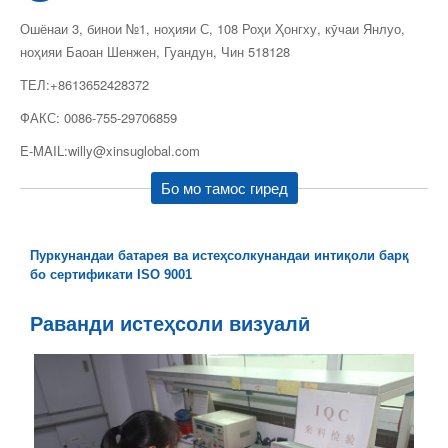
Ошёнаи 3, бинои №1, ноҳияи С, 108 Роҳи Ҳонгху, кӯчаи Янлуо,
ноҳияи Баоан Шенжен, Гуандун, Чин 518128
ТЕЛ:+8613652428372
ФАКС: 0086-755-29706859
E-MAIL:willy@xinsuglobal.com
Бо мо тамос гиред
Пуркунандаи батарея ва истеҳсолкунандаи интиқоли барқ ​​
бо сертификати ISO 9001
Раванди истеҳсоли визуалӣ