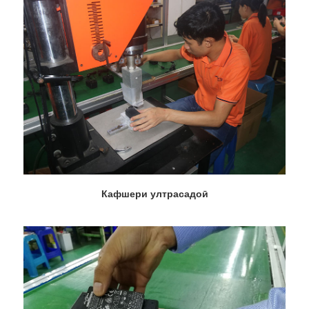
Кафшери ултрасадоӣ