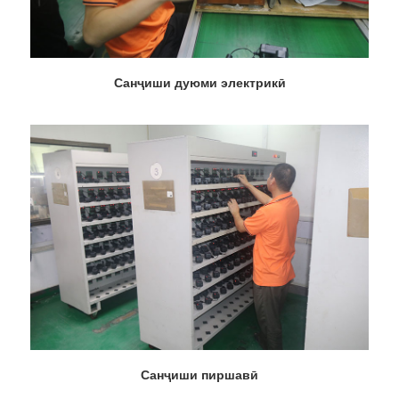
Санҷиши дуюми электрикӣ
Санҷиши пиршавӣ