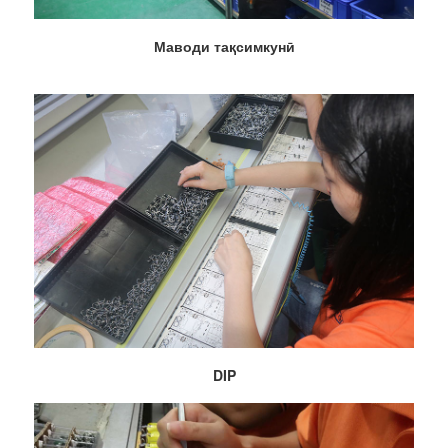
Маводи тақсимкунӣ
DIP