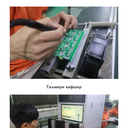
Таъмири кафшер