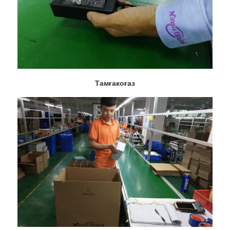
Тамғакоғаз