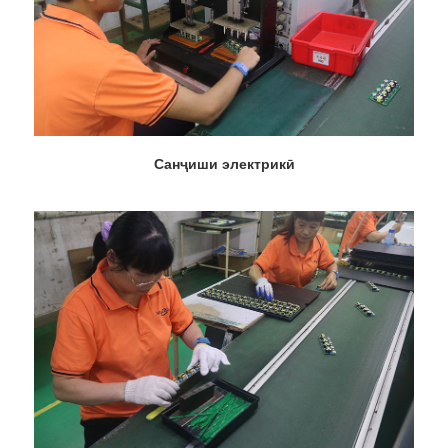
Санҷиши электрикӣ