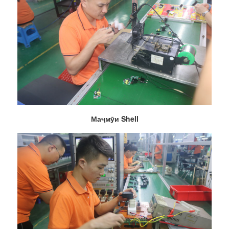
Маҷмӯи Shell