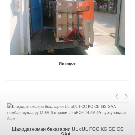
Интиқол
Гуза
Б
Шаҳодатномаи бехатарии UL cUL FCC KC CE GS
SAA...