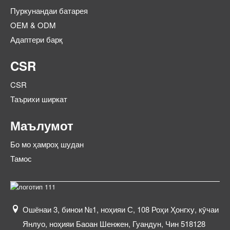
Пуркунандаи батарея
OEM & ODM
Адаптери барқ
CSR
CSR
Таърихи ширкат
Маълумот
Бо мо ҳамроҳ шудан
Тамос
Ошёнаи 3, бинои №1, ноҳияи С, 108 Роҳи Ҳонгху, кӯчаи
Янлуо, ноҳияи Баоан Шенжен, Гуандун, Чин 518128