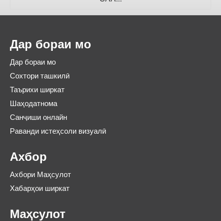
Дар бораи мо
Дар бораи мо
Сохтори ташкилӣ
Таърихи ширкат
Шаҳодатнома
Санҷиши онлайн
Раванди истеҳсоли визуалӣ
Ахбор
Ахбори Маҳсулот
Хабарҳои ширкат
Маҳсулот