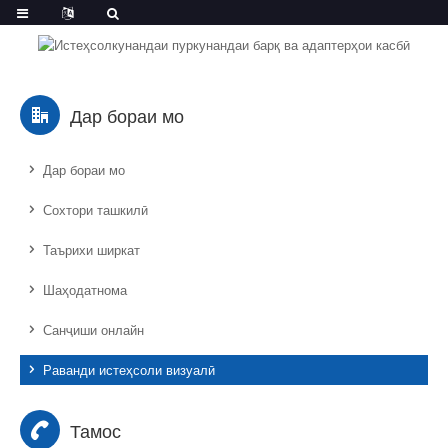
Дар бораи мо
Дар бораи мо
Сохтори ташкилӣ
Таърихи ширкат
Шаҳодатнома
Санҷиши онлайн
Раванди истеҳсоли визуалӣ
Тамос