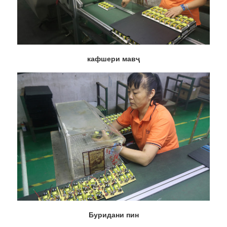
кафшери мавҷ
Буридани пин