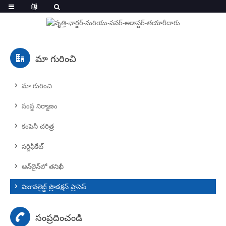
మా గురించి
మా గురించి
సంస్థ నిర్మాణం
కంపెనీ చరిత్ర
సర్టిఫికేట్
ఆన్‌లైన్‌లో తనిఖీ
విజువలైజ్డ్ ప్రొడక్షన్ ప్రాసెస్
సంప్రదించండి