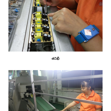
తనిఖీ