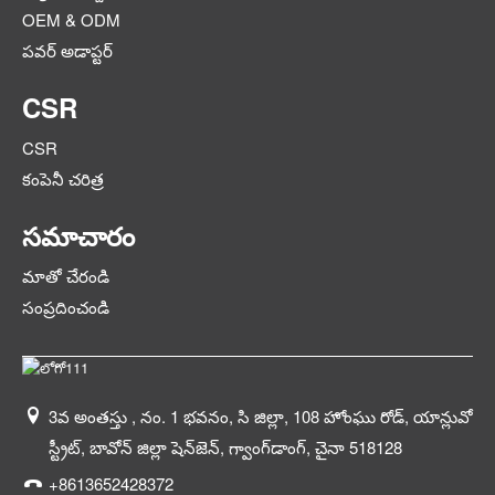
OEM & ODM
పవర్ అడాప్టర్
CSR
CSR
కంపెనీ చరిత్ర
సమాచారం
మాతో చేరండి
సంప్రదించండి
3వ అంతస్తు , నం. 1 భవనం, సి జిల్లా, 108 హోంఘు రోడ్, యాన్లువో
స్ట్రీట్, బావోన్ జిల్లా షెన్‌జెన్, గ్వాంగ్‌డాంగ్, చైనా 518128
+8613652428372