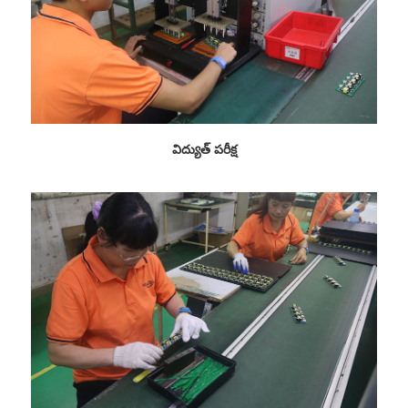
విద్యుత్ పరీక్ష