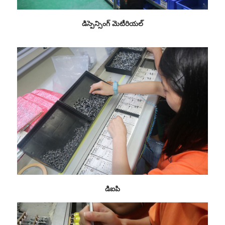
డిస్పెన్సింగ్ మెటీరియల్
డిఐపి