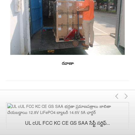
రవాణా
మును
త
UL cUL FCC KC CE GS SAA సేఫ్టీ సర్టిఫ్...