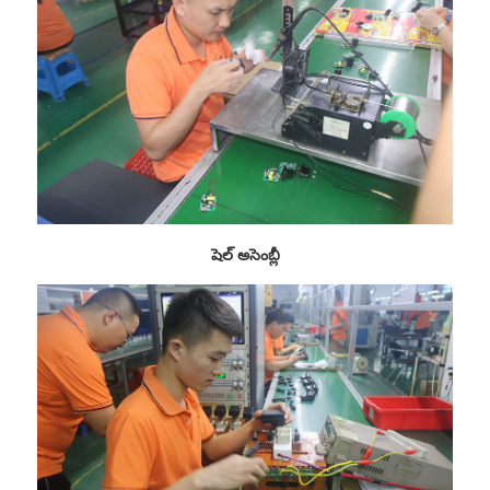
షెల్ అసెంబ్లీ