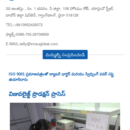
3వ అంతస్తు , నం. 1 భవనం, సి జిల్లా, 108 హోంఘు రోడ్, యాన్లువో స్ట్రీట్,
బావోన్ జిల్లా షెన్‌జెన్, గ్వాంగ్‌డాంగ్, చైనా 518128
TEL:+8613652428372
ఫ్యాక్స్:0086-755-29706859
E-MAIL:willy@xinsuglobal.com
మమ్మల్ని సంప్రదించండి
ISO 9001 ప్రమాణపత్రంతో బ్యాటరీ ఛార్జర్ మరియు స్విచ్చింగ్ పవర్ సప్లై
తయారీదారు
విజువలైజ్డ్ ప్రొడక్షన్ ప్రాసెస్