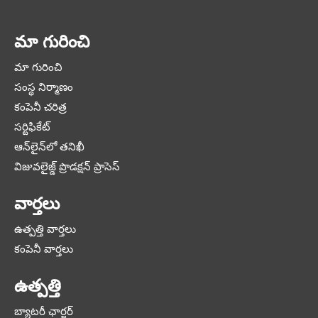
మా గురించి
మా గురించి
సంస్థ నిర్మాణం
కంపెనీ చరిత్ర
సర్టిఫికేట్
ఆన్‌లైన్‌లో తనిఖీ
విజువలైజ్డ్ ప్రొడక్షన్ ప్రాసెస్
వార్తలు
ఉత్పత్తి వార్తలు
కంపెనీ వార్తలు
ఉత్పత్తి
బ్యాటరీ ఛార్జర్