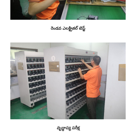
రెండవ ఎలక్ట్రికల్ టెస్ట్
వృద్ధాప్య పరీక్ష