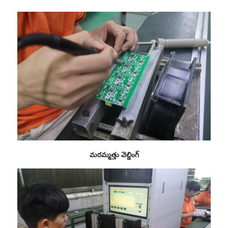
మరమ్మత్తు వెల్డింగ్