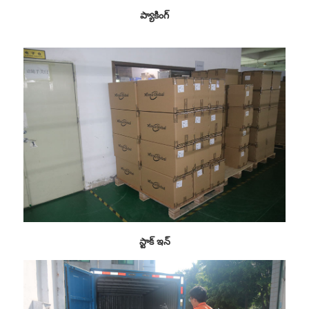
ప్యాకింగ్
స్టాక్ ఇన్