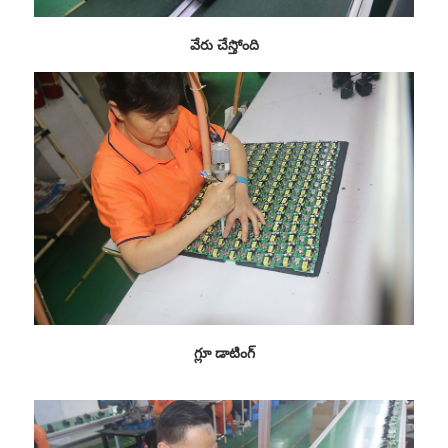
వేరు చేస్తోంది
గ్లూ డాటింగ్