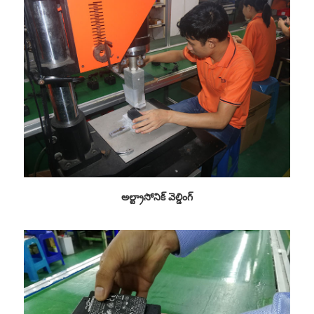
అల్ట్రాసోనిక్ వెల్డింగ్