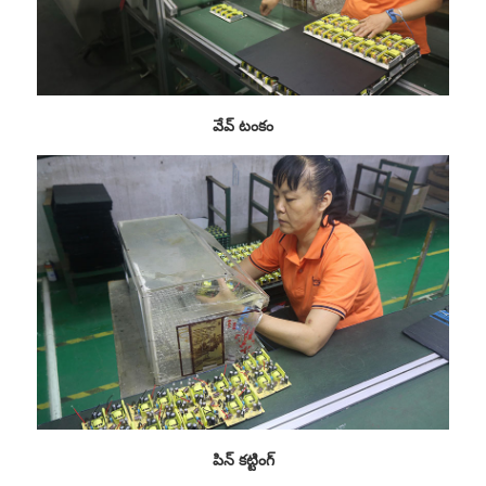
వేవ్ టంకం
పిన్ కట్టింగ్