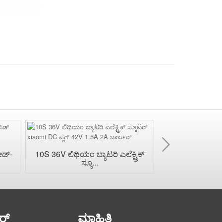
ಮುಂದೆ
ೀಡ್-
10S 36V ಲಿಥಿಯಂ ಬ್ಯಾಟರಿ ಎಲೆಕ್ಟ್ರಿಕ್
24V ಜಲನಿರೋಧಕ 
ಸ್ಕೂ...
ಚಾರ್
ರ್
ಮಾಹಿತಿ