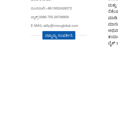
ಮತ್ತು
ದೂರವಾಣಿ:+8613652428372
ಸೆಕೆಂ
ಫ್ಯಾಕ್ಸ್:0086-755-29706859
ಮಾಡಿ
ಮಾನವನ
E-MAIL:willy@xinsuglobal.com
ಅಥವಾ
ನಮ್ಮನ್ನು ಸಂಪರ್ಕಿಸಿ
ತಯಾರಕ
ಬೈಕ್ 