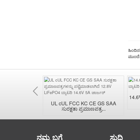
ಹಿಂದಿನ
ಮುಂದೆ
ಹಿಂದಿನ
14.6
ಲ್ ಪರಸ್ಪರ
UL cUL FCC KC CE GS SAA
AC ವಾಲ್ ಪ್ಲು...
ಸುರಕ್ಷತಾ ಪ್ರಮಾಣಪತ್ರ...
ನಮ್ಮ ಬಗ್ಗೆ
ಸುದ್ದಿ