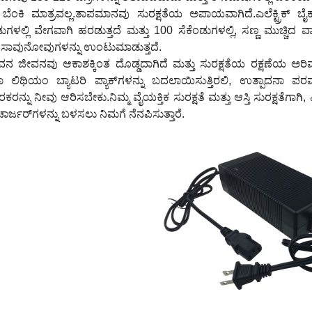
 ಬೆಂಕಿ ಮಾತ್ರವಲ್ಲ.ತಾಪಮಾನವು ಸುರಕ್ಷತೆಯ ಅಪಾಯವಾಗಿದೆ.ಎಲೆಕ್ಟ್ರಿಕ್
ಡುಗಳಲ್ಲಿ ವೇಗವಾಗಿ ಹರಡುತ್ತದೆ ಮತ್ತು 100 ಸೆಕೆಂಡುಗಳಲ್ಲಿ, ಸಣ್ಣ ಮುಚ್ಚ
 ಸಾವುನೋವುಗಳನ್ನು ಉಂಟುಮಾಡುತ್ತದೆ.
 ಜೀವನವು ಆಕಾಶಕ್ಕಿಂತ ದೊಡ್ಡದಾಗಿದೆ ಮತ್ತು ಸುರಕ್ಷತೆಯ ರಕ್ಷಣೆಯ ಅರಿವು ಕಳ
 ಲಿಥಿಯಂ ಬ್ಯಾಟರಿ ಪ್ಯಾಕ್‌ಗಳನ್ನು ಬದಲಾಯಿಸುತ್ತಿರಲಿ, ಉತ್ಪಾದನಾ ಪರ
ರನ್ನು ನೀವು ಆರಿಸಬೇಕು.ನಿಮ್ಮ ವೈಯಕ್ತಿಕ ಸುರಕ್ಷತೆ ಮತ್ತು ಆಸ್ತಿ ಸುರಕ್ಷತೆಗಾಗಿ
ಚಾರ್ಜರ್‌ಗಳನ್ನು ಬಳಸಲು ನಿಮಗೆ ನೆನಪಿಸುತ್ತಾರೆ.