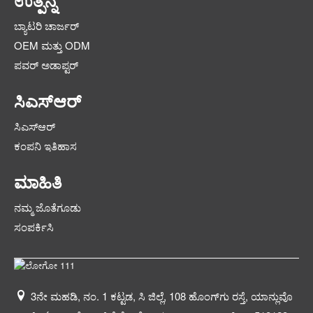
ಉತ್ಪನ್ನ
ಬ್ಯಾಟರಿ ಚಾರ್ಜರ್
OEM ಮತ್ತು ODM
ಪವರ್ ಅಡಾಪ್ಟರ್
ಸಿಎಸ್ಆರ್
ಸಿಎಸ್ಆರ್
ಕಂಪನಿ ಇತಿಹಾಸ
ಮಾಹಿತಿ
ನಮ್ಮ ಜೊತೆಗೂಡು
ಸಂಪರ್ಕಿಸಿ
3ನೇ ಮಹಡಿ, ನಂ. 1 ಕಟ್ಟಡ, ಸಿ ಜಿಲ್ಲೆ, 108 ಹೊಂಗ್‌ಗು ರಸ್ತೆ, ಯಾನ್ಲುವೊ