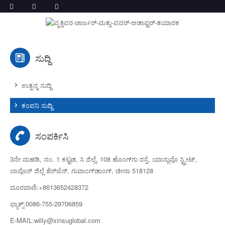
ಸುದ್ದಿ
ಉತ್ಪನ್ನ ಸುದ್ದಿ
ಕಂಪನಿ ಸುದ್ದಿ
ಸಂಪರ್ಕಿಸಿ
3ನೇ ಮಹಡಿ, ನಂ. 1 ಕಟ್ಟಡ, ಸಿ ಜಿಲ್ಲೆ, 108 ಹೊಂಗ್‌ಗು ರಸ್ತೆ, ಯಾನ್ಲುವೊ ಸ್ಟ್ರೀಟ್,
ಬಾವೊನ್ ಜಿಲ್ಲೆ ಶೆನ್‌ಜೆನ್, ಗುವಾಂಗ್‌ಡಾಂಗ್, ಚೀನಾ 518128
ದೂರವಾಣಿ:+8613652428372
ಫ್ಯಾಕ್ಸ್:0086-755-29706859
E-MAIL:willy@xinsuglobal.com