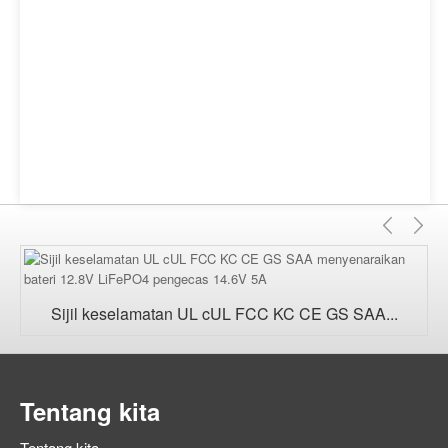
Sebe
Se
Sijil keselamatan UL cUL FCC KC CE GS SAA...
Tentang kita
Tentang kita