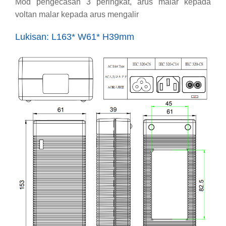
Mod pengecasan 3 peringkat, arus malar kepada
voltan malar kepada arus mengalir
Lukisan: L163* W61* H39mm