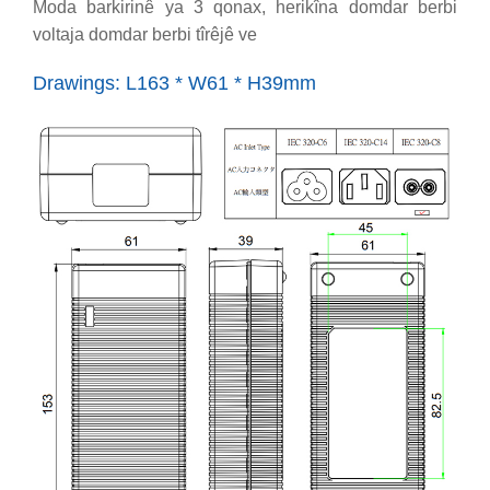
Moda barkirinê ya 3 qonax, herikîna domdar berbi
voltaja domdar berbi tîrêjê ve
Drawings: L163 * W61 * H39mm