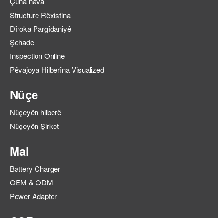
Çûna nava
Structure Rêxistina
Dîroka Pargîdaniyê
Şehade
Inspection Online
Pêvajoya Hilberîna Visualized
Nûçe
Nûçeyên hilberê
Nûçeyên Şirket
Mal
Battery Charger
OEM & ODM
Power Adapter