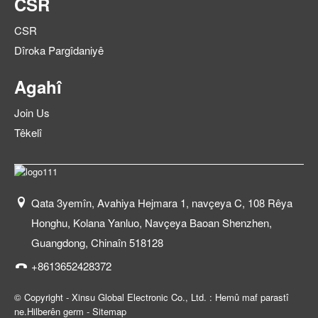
CSR
CSR
Dîroka Pargîdaniyê
Agahî
Join Us
Têkelî
Qata 3yemîn, Avahiya Hejmara 1, navçeya C, 108 Rêya
Honghu, Kolana Yanluo, Navçeya Baoan Shenzhen,
Guangdong, Chinaîn 518128
+8613652428372
© Copyright - Xinsu Global Electronic Co., Ltd. : Hemû maf parastî
ne.
Hilberên germ
-
Sitemap