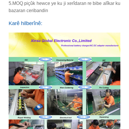
5.
MOQ piçûk hewce ye ku ji xerîdaran re bibe alîkar ku
bazaran ceribandin
Karê hilberînê: