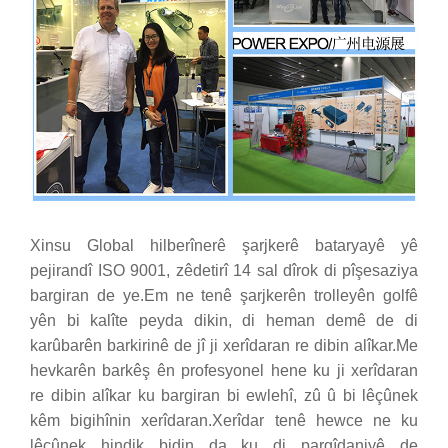
Xinsu Global hilberînerê şarjkerê bataryayê yê
pejirandî ISO 9001, zêdetirî 14 sal dîrok di pîşesaziya
bargiran de ye.Em ne tenê şarjkerên trolleyên golfê
yên bi kalîte peyda dikin, di heman demê de di
karûbarên barkirinê de jî ji xerîdaran re dibin alîkar.Me
hevkarên barkêş ên profesyonel hene ku ji xerîdaran
re dibin alîkar ku bargiran bi ewlehî, zû û bi lêçûnek
kêm bigihînin xerîdaran.Xerîdar tenê hewce ne ku
lêçûnek hindik bidin da ku di pargîdaniyê de