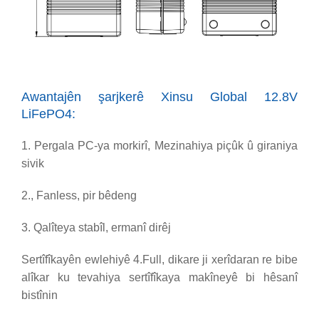
Awantajên şarjkerê Xinsu Global 12.8V
LiFePO4:
1. Pergala PC-ya morkirî, Mezinahiya piçûk û giraniya
sivik
2., Fanless, pir bêdeng
3. Qalîteya stabîl, ermanî dirêj
Sertîfîkayên ewlehiyê 4.Full
, dikare ji xerîdaran re bibe
alîkar ku tevahiya sertîfîkaya makîneyê bi hêsanî
bistînin