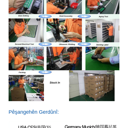
Pêşangehên Gerdûnî: