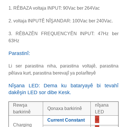
1. RÊBAZA voltaja INPUT: 90Vac ber 264Vac
2. voltaja INPUTÊ NÎŞANDAR: 100Vac ber 240Vac.
3. RÊBAZÊN FREQUENCYÊN INPUT: 47Hz ber
63Hz
Parastinî:
Li ser parastina niha, parastina voltajê, parastina
pêlava kurt, parastina berevajî ya polarîteyê
Nîşana LED: Dema ku bataryayê bi tevahî
dakêşin LED sor dibe Kesk.
Rewşa
nîşana
Qonaxa barkirinê
barkirinê
LED
Current Constant
Charging