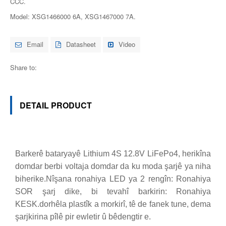
CCC.
Model: XSG1466000 6A, XSG1467000 7A.
Email
Datasheet
Video
Share to:
DETAIL PRODUCT
Barkerê bataryayê Lithium 4S 12.8V LiFePo4, herikîna
domdar berbi voltaja domdar da ku moda şarjê ya niha
biherike.Nîşana ronahiya LED ya 2 rengîn: Ronahiya
SOR şarj dike, bi tevahî barkirin: Ronahiya
KESK.dorhêla plastîk a morkirî, tê de fanek tune, dema
şarjkirina pîlê pir ewletir û bêdengtir e.