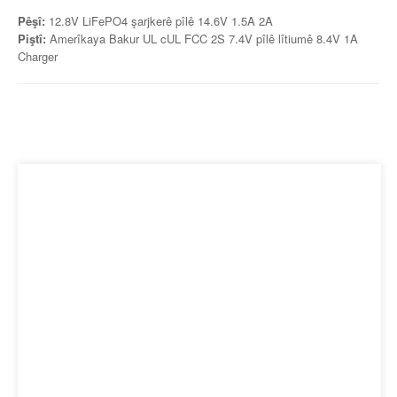
Pêşî:
12.8V LiFePO4 şarjkerê pîlê 14.6V 1.5A 2A
Piştî:
Amerîkaya Bakur UL cUL FCC 2S 7.4V pîlê lîtiumê 8.4V 1A
Charger