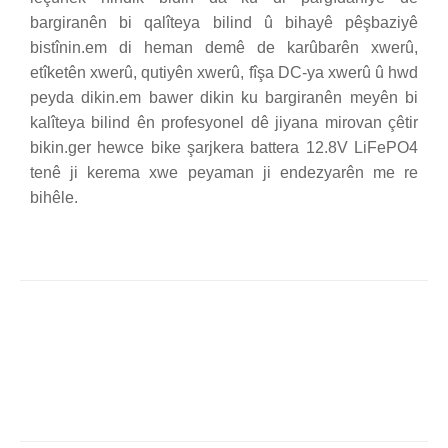
bargiranên bi qalîteya bilind û bihayê pêşbaziyê
bistînin.em di heman demê de karûbarên xwerû,
etîketên xwerû, qutiyên xwerû, fîşa DC-ya xwerû û hwd
peyda dikin.em bawer dikin ku bargiranên meyên bi
kalîteya bilind ên profesyonel dê jiyana mirovan çêtir
bikin.ger hewce bike şarjkera battera 12.8V LiFePO4
tenê ji kerema xwe peyaman ji endezyarên me re
bihêle.