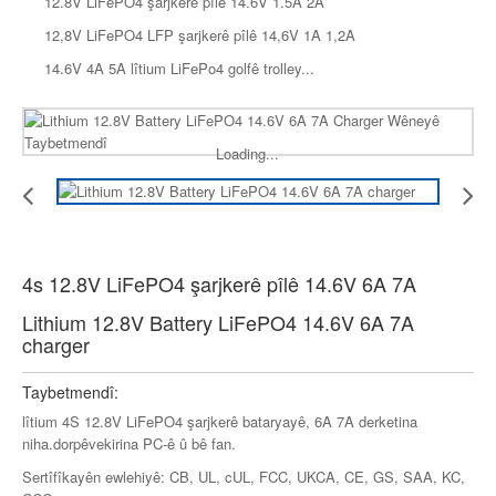
12.8V LiFePO4 şarjkerê pîlê 14.6V 1.5A 2A
12,8V LiFePO4 LFP şarjkerê pîlê 14,6V 1A 1,2A
14.6V 4A 5A lîtium LiFePo4 golfê trolley...
Loading...
4s 12.8V LiFePO4 şarjkerê pîlê 14.6V 6A 7A
Lithium 12.8V Battery LiFePO4 14.6V 6A 7A
charger
Taybetmendî:
lîtium 4S 12.8V LiFePO4 şarjkerê bataryayê, 6A 7A derketina
niha.dorpêvekirina PC-ê û bê fan.
Sertîfîkayên ewlehiyê: CB, UL, cUL, FCC, UKCA, CE, GS, SAA, KC,