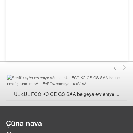
Pêşî
Pi
UL cUL FCC KC CE GS SAA belgeya ewlehiyê ...
Çûna nava