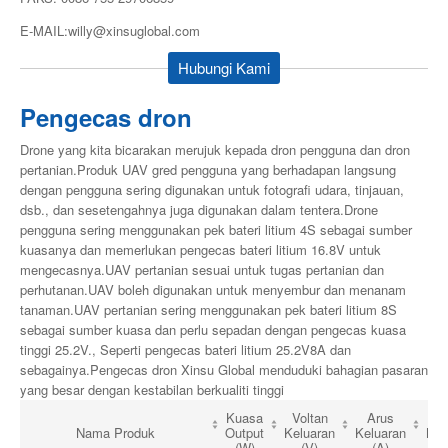
E-MAIL:willy@xinsuglobal.com
Hubungi Kami
Pengecas dron
Drone yang kita bicarakan merujuk kepada dron pengguna dan dron
pertanian.Produk UAV gred pengguna yang berhadapan langsung
dengan pengguna sering digunakan untuk fotografi udara, tinjauan,
dsb., dan sesetengahnya juga digunakan dalam tentera.Drone
pengguna sering menggunakan pek bateri litium 4S sebagai sumber
kuasanya dan memerlukan pengecas bateri litium 16.8V untuk
mengecasnya.UAV pertanian sesuai untuk tugas pertanian dan
perhutanan.UAV boleh digunakan untuk menyembur dan menanam
tanaman.UAV pertanian sering menggunakan pek bateri litium 8S
sebagai sumber kuasa dan perlu sepadan dengan pengecas kuasa
tinggi 25.2V., Seperti pengecas bateri litium 25.2V8A dan
sebagainya.Pengecas dron Xinsu Global menduduki bahagian pasaran
yang besar dengan kestabilan berkualiti tinggi
Kuasa
Voltan
Arus
Vo
Nama Produk
Output
Keluaran
Keluaran
Ma
(W)
(V)
(A)