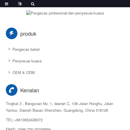
produk
Pengecas bateri
Penyesuai kuasa
OEM & ODM
Kenalan
Tingkat 3 , Bangunan No. 1, daerah C, 108 Jalan Honghu, Jalan
Yanluo, Daerah Baoan Shenzhen, Guangdong, China 518128
TEL:+8613652428372
FAKS: 0086-755-29706859