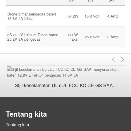
Drone pintar pengecas bateri
67.2W
16.8 Volt
4 Amp
16.8V 4A Litium
2
6S 22.2V Lithium Drone bateri
220W
25.2 volt
8 Amp
25.2V 8A pengecas
maks
2
Sebe
Se
Sijil keselamatan UL cUL FCC KC CE GS SAA...
Tentang kita
Tentang kita