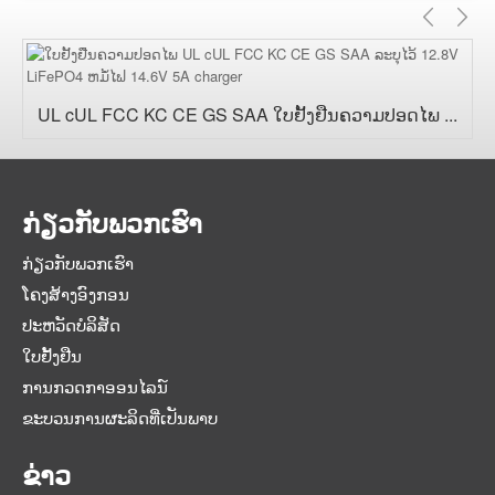
ທີ່
ຕໍ
ຜ່ານ
ມາ
UL cUL FCC KC CE GS SAA ໃບຢັ້ງຢືນຄວາມປອດໄພ ...
ກ່ຽວ​ກັບ​ພວກ​ເຮົາ
ກ່ຽວ​ກັບ​ພວກ​ເຮົາ
ໂຄງສ້າງອົງກອນ
ປະຫວັດບໍລິສັດ
ໃບຢັ້ງຢືນ
ການກວດກາອອນໄລນ໌
ຂະບວນການຜະລິດທີ່ເປັນພາບ
ຂ່າວ