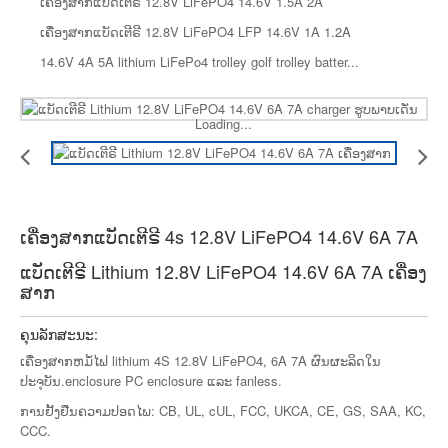
ເຄື່ອງສາກແບດເຕີຣີ້ 12.8V LiFePO4 14.6V 1.5A 2A
ເຄື່ອງສາກແບັດເຕີຣີ 12.8V LiFePO4 LFP 14.6V 1A 1.2A
14.6V 4A 5A lithium LiFePo4 trolley golf trolley batter...
Loading...
ເຄື່ອງສາກແບັດເຕີຣີ 4s 12.8V LiFePO4 14.6V 6A 7A
ແບັດເຕີຣີ Lithium 12.8V LiFePO4 14.6V 6A 7A ເຄື່ອງ
ສາກ
ຄຸນ​ລັກ​ສະ​ນະ:
ເຄື່ອງສາກຫມໍ້ໄຟ lithium 4S 12.8V LiFePO4, 6A 7A ຜົນຜະລິດໃນ
ປະຈຸບັນ.enclosure PC enclosure ແລະ fanless.
ການຢັ້ງຢືນຄວາມປອດໄພ: CB, UL, cUL, FCC, UKCA, CE, GS, SAA, KC,
CCC.