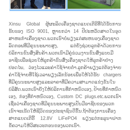
Xinsu Global ຜູ້ຜະລິດເຄື່ອງຊາດແບດເຕີຣີທີ່ໄດ້ຮັບການ
ຮັບຮອງ ISO 9001, ຫຼາຍກວ່າ 14 ປີປະຫວັດສາດໃນອຸດ
ສາຫະກໍາເຄື່ອງຊາດ.ພວກເຮົາບໍ່ພຽງແຕ່ສະຫນອງເຄື່ອງຊາດ
ລົດກອຟທີ່ມີຄຸນນະພາບສູງ, ແຕ່ຍັງຊ່ວຍລູກຄ້າດ້ວຍການ
ບໍລິການຂົນສົ່ງສິນຄ້າ.ພວກເຮົາມີຄູ່ຮ່ວມງານຂົນສົ່ງແບບມື
ອາຊີບເພື່ອຊ່ວຍໃຫ້ລູກຄ້າຂົນສົ່ງເຄື່ອງຊາດໃຫ້ລູກຄ້າຢ່າງ
ປອດໄພ, ວ່ອງໄວແລະຄ່າໃຊ້ຈ່າຍຕ່ໍາ.ລູກຄ້າພຽງແຕ່ຕ້ອງຈ່າຍ
ຄ່າໃຊ້ຈ່າຍທີ່ໃຊ້ເວລາພຽງເລັກນ້ອຍເພື່ອໃຫ້ໄດ້ຮັບ chargers
ທີ່ມີຄຸນນະພາບສູງແລະລາຄາທີ່ມີຄວາມສາມາດແຂ່ງຂັນໃນ
ບໍລິສັດ.ພວກເຮົາຍັງໃຫ້ບໍລິການທີ່ກໍາຫນົດເອງ, ປ້າຍທີ່ກໍາຫນົດ
ເອງ, ກ່ອງທີ່ກໍາຫນົດເອງ, Custom DC plugs.etc.ພວກເຮົາ
ເຊື່ອວ່າເຄື່ອງຊາດທີ່ມີຄຸນນະພາບສູງເປັນມືອາຊີບຂອງພວກ
ເຮົາຈະເຮັດໃຫ້ຊີວິດຂອງປະຊາຊົນດີຂຶ້ນ.ຖ້າຕ້ອງການເຄື່ອງ
ສາກແບດເຕີຣີ້ 12.8V LiFePO4 ພຽງແຕ່ກະລຸນາຝາກ
ຂໍ້ຄວາມໃຫ້ວິສະວະກອນຂອງພວກເຮົາ.