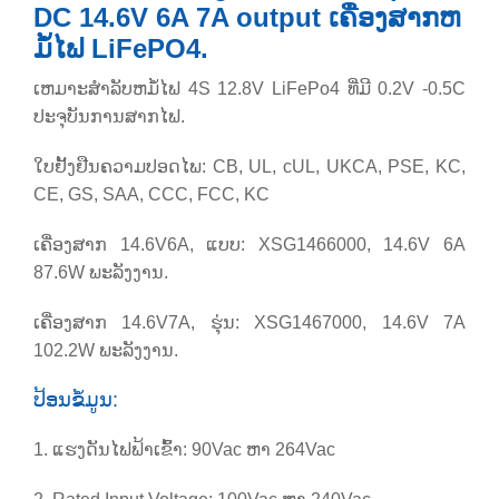
DC 14.6V 6A 7A output ເຄື່ອງສາກຫ
ມໍ້ໄຟ LiFePO4.
ເຫມາະສໍາລັບຫມໍ້ໄຟ 4S 12.8V LiFePo4 ທີ່ມີ 0.2V -0.5C
ປະຈຸບັນການສາກໄຟ.
ໃບຢັ້ງຢືນຄວາມປອດໄພ: CB, UL, cUL, UKCA, PSE, KC,
CE, GS, SAA, CCC, FCC, KC
ເຄື່ອງສາກ 14.6V6A, ແບບ: XSG1466000, 14.6V 6A
87.6W ພະລັງງານ.
ເຄື່ອງສາກ 14.6V7A, ຮຸ່ນ: XSG1467000, 14.6V 7A
102.2W ພະລັງງານ.
ປ້ອນຂໍ້ມູນ:
1. ແຮງດັນໄຟຟ້າເຂົ້າ: 90Vac ຫາ 264Vac