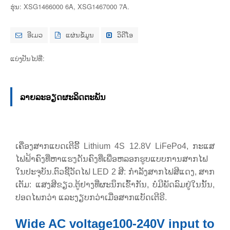
ຮຸ່ນ: XSG1466000 6A, XSG1467000 7A.
ອີເມວ
ແຜ່ນຂໍ້ມູນ
ວິດີໂອ
ແບ່ງປັນໄປທີ່:
ລາຍລະອຽດຜະລິດຕະພັນ
ເຄື່ອງສາກແບດເຕີຣີ້ Lithium 4S 12.8V LiFePo4, ກະແສ
ໄຟຟ້າຄົງທີ່ຫາແຮງດັນຄົງທີ່ເພື່ອຫລອກຮູບແບບການສາກໄຟ
ໃນປະຈຸບັນ.ຕົວຊີ້ວັດໄຟ LED 2 ສີ: ກຳລັງສາກໄຟສີແດງ, ສາກ
ເຕັມ: ແສງສີຂຽວ.ຕູ້ຢາງທີ່ຜະນຶກເຂົ້າກັນ, ບໍ່ມີພັດລົມຢູ່ໃນນັ້ນ,
ປອດໄພກວ່າ ແລະງຽບກວ່າເມື່ອສາກແບັດເຕີຣີ.
Wide AC voltage100-240V input to