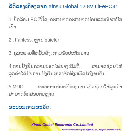
ຂໍ້ດີຂອງເຄື່ອງສາກ Xinsu Global 12.8V LiFePO4:
1. ປິດລ້ອມ PC ທີ່ປິດ, ຂະຫນາດຂະຫນາດນ້ອຍແລະນ້ໍາຫນັກ
ເບົາ
2., Fanless, ຫຼາຍ quieter
3. ຄຸນະພາບທີ່ຫມັ້ນຄົງ, ການຮັບປະກັນຍາວ
4.ການຢັ້ງຢືນຄວາມປອດໄພຢ່າງເຕັມທີ່
, ສາມາດຊ່ວຍໃຫ້
ລູກຄ້າໄດ້ຮັບການຢັ້ງຢືນເຄື່ອງຈັກທັງຫມົດໄດ້ງ່າຍຂຶ້ນ
5.
MOQ ຂະຫນາດນ້ອຍທີ່ຕ້ອງການເພື່ອຊ່ວຍໃຫ້ລູກຄ້າ
ສາມາດທົດສອບຕະຫຼາດ
ຂະ​ບວນ​ການ​ຜະ​ລິດ​: