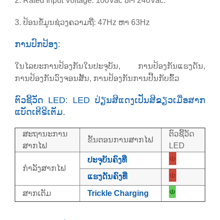
2. Rated Input Voltage: 100Vac ຫາ 240Vac.
3. ປ້ອນຂໍ້ມູນຊ່ວງຄວາມຖີ່: 47Hz ຫາ 63Hz
ການປົກປ້ອງ:
ໃນໄລຍະການປ້ອງກັນໃນປະຈຸບັນ, ການປ້ອງກັນແຮງດັນ,
ການປ້ອງກັນວົງຈອນສັ້ນ, ການປ້ອງກັນການປີ້ນກັບຂົ້ວ
ຕົວຊີ້ວັດ LED: LED ປ່ຽນສີແດງເປັນສີຂຽວເມື່ອສາກ
ແບັດເຕີຣີເຕັມ.
ສະຖານະການ
ຕົວຊີ້ວັດ
ຂັ້ນຕອນການສາກໄຟ
ສາກໄຟ
LED
ປະຈຸບັນຄົງທີ່
ກຳລັງສາກໄຟ
ແຮງດັນຄົງທີ່
ສາກເຕັມ
Trickle Charging