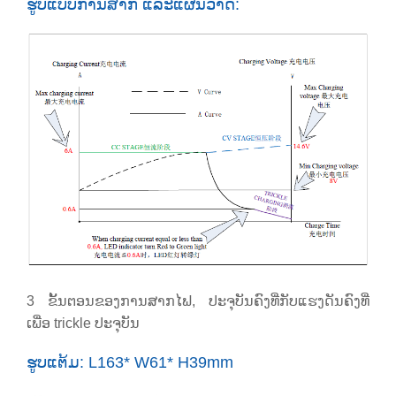
ຮູບແບບການສາກ ແລະແຜນວາດ:
3 ຂັ້ນ​ຕອນ​ຂອງ​ການ​ສາກ​ໄຟ​, ປະ​ຈຸ​ບັນ​ຄົງ​ທີ່​ກັບ​ແຮງ​ດັນ​ຄົງ​ທີ່​
ເພື່ອ trickle ປະ​ຈຸ​ບັນ​
ຮູບແຕ້ມ: L163* W61* H39mm