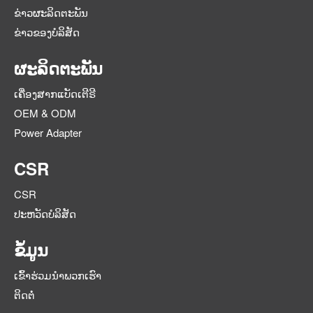
ຂ່າວຜະລິດຕະພັນ
ຂ່າວຂອງບໍລິສັດ
ຜະລິດຕະພັນ
ເຄື່ອງສາກແບັດເຕີຣີ
OEM & ODM
Power Adapter
CSR
CSR
ປະຫວັດບໍລິສັດ
ຂໍ້ມູນ
ເຂົ້າ​ຮ່ວມ​ນໍາ​ພວກ​ເຮົາ
ຕິດຕໍ່