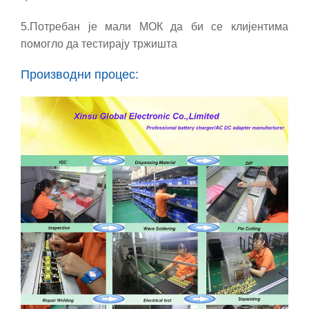
5.
Потребан је мали МОК да би се клијентима
помогло да тестирају тржишта
Производни процес: