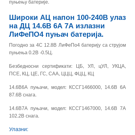
пуњењу батерије.
Широки АЦ напон 100-240В улаз
на ДЦ 14.6В 6А 7А излазни
ЛиФеПО4 пуњач батерија.
Погодно за 4С 12.8В ЛиФеПо4 батерију са струјом
пуњења 0.2В -0.5Ц.
Безбедносни сертификати: ЦБ, УЛ, цУЛ, УКЦА,
ПСЕ, КЦ, ЦЕ, ГС, САА, ЦЦЦ, ФЦЦ, КЦ
14.6В6А пуњачи, модел: КССГ1466000, 14.6В 6А
87.6В снага.
14.6В7А пуњачи, модел: КССГ1467000, 14.6В 7А
102.2В снага.
Улазни: