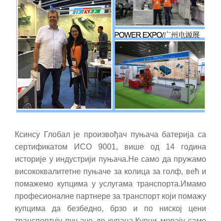
Ксинсу Глобал је произвођач пуњача батерија са
сертификатом ИСО 9001, више од 14 година
историје у индустрији пуњача.Не само да пружамо
висококвалитетне пуњаче за колица за голф, већ и
помажемо купцима у услугама транспорта.Имамо
професионалне партнере за транспорт који помажу
купцима да безбедно, брзо и по ниској цени
транспортују пуњаче до купаца.Купци морају само