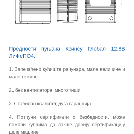
Предности пуњача Ксинсу Глобал 12.8В
ЛиФеПО4:
1. Запечаћено кућиште рачунара, мале величине и
мале тежине
2., без вентилатора, много тиши
3. Стабилан квалитет, дуга гаранција
4. Потпуни сертификати о безбедности
, може
помоћи купцима да лакше добију сертификацију
целе машине