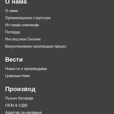
О нама
О нама
Организациона структура
Историја компаније
Потврда
Инспецтион Онлине
Визуелизовани производни процес
Вести
Новости о производима
Цомпани Невс
Производ
Пуњач батерија
ОЕМ & ОДМ
Адаптер за напајање