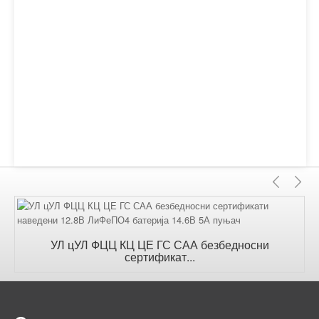
Прет
С
УЛ цУЛ ФЦЦ КЦ ЦЕ ГС САА безбедносни
сертификат...