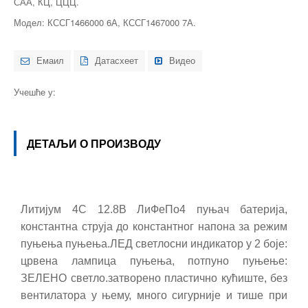
САА, КЦ, ЦЦЦ.
Модел: КССГ1466000 6А, КССГ1467000 7А.
Емаил
Датасхеет
Видео
Учешће у:
ДЕТАЉИ О ПРОИЗВОДУ
Литијум 4С 12.8В ЛиФеПо4 пуњач батерија,
константна струја до константног напона за режим
пуњења пуњења.ЛЕД светлосни индикатор у 2 боје:
црвена лампица пуњења, потпуно пуњење:
ЗЕЛЕНО светло.затворено пластично кућиште, без
вентилатора у њему, много сигурније и тише при