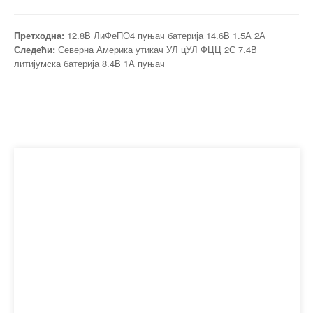
Претходна:
12.8В ЛиФеПО4 пуњач батерија 14.6В 1.5А 2А
Следећи:
Северна Америка утикач УЛ цУЛ ФЦЦ 2С 7.4В
литијумска батерија 8.4В 1А пуњач