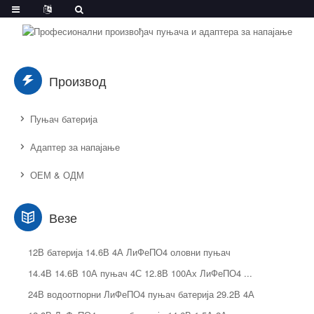
Производ
Пуњач батерија
Адаптер за напајање
ОЕМ & ОДМ
Везе
12В батерија 14.6В 4А ЛиФеПО4 оловни пуњач
14.4В 14.6В 10А пуњач 4С 12.8В 100Ах ЛиФеПО4 ...
24В водоотпорни ЛиФеПО4 пуњач батерија 29.2В 4А