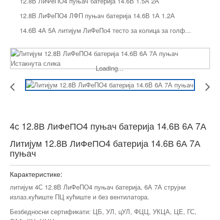
12.8В ЛиФеПО4 пуњач батерија 14.6В 1.5А 2А
12.8В ЛиФеПО4 ЛФП пуњач батерија 14.6В 1А 1.2А
14.6В 4А 5А литијум ЛиФеПо4 тесто за колица за голф...
Loading...
4с 12.8В ЛиФеПО4 пуњач батерија 14.6В 6А 7А
Литијум 12.8В ЛиФеПО4 батерија 14.6В 6А 7А
пуњач
Карактеристике:
литијум 4С 12.8В ЛиФеПО4 пуњач батерија, 6А 7А струјни
излаз.кућиште ПЦ кућиште и без вентилатора.
Безбедносни сертификати: ЦБ, УЛ, цУЛ, ФЦЦ, УКЦА, ЦЕ, ГС,