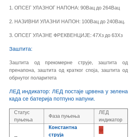
1. ОПСЕГ УЛАЗНОГ НАПОНА: 90Вац до 264Вац
2. НАЗИВНИ УЛАЗНИ НАПОН: 100Вац до 240Вац.
3. ОПСЕГ УЛАЗНЕ ФРЕКВЕНЦИЈЕ: 47Хз до 63Хз
Заштита:
Заштита од прекомерне струје, заштита од
пренапона, заштита од кратког споја, заштита од
обрнутог поларитета
ЛЕД индикатор: ЛЕД постаје црвена у зелена
када се батерија потпуно напуни.
Статус
ЛЕД
Фаза пуњења
пуњења
индикатор
Константна
струја