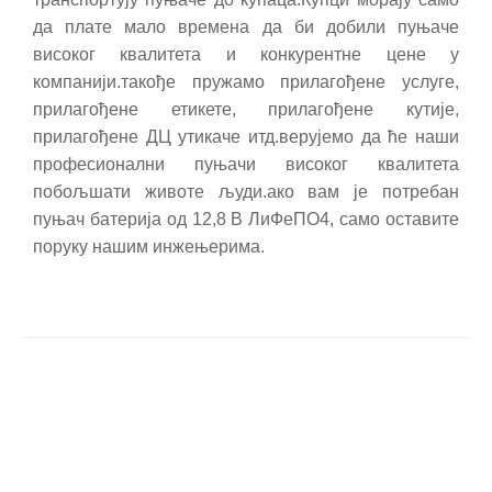
да плате мало времена да би добили пуњаче
високог квалитета и конкурентне цене у
компанији.такође пружамо прилагођене услуге,
прилагођене етикете, прилагођене кутије,
прилагођене ДЦ утикаче итд.верујемо да ће наши
професионални пуњачи високог квалитета
побољшати животе људи.ако вам је потребан
пуњач батерија од 12,8 В ЛиФеПО4, само оставите
поруку нашим инжењерима.