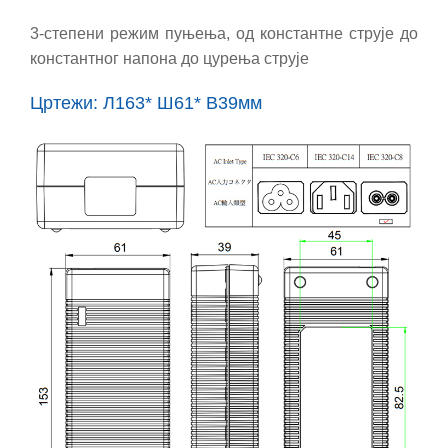
3-степени режим пуњења, од константне струје до
константног напона до цурења струје
Цртежи: Л163* Ш61* В39мм