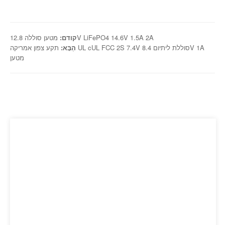
מטען סוללה 12.8V LiFePO4 14.6V 1.5A 2A
קודם:
הַבָּא:
תקע צפון אמריקה UL cUL FCC 2S 7.4V סוללת ליתיום 8.4V 1A
מטען