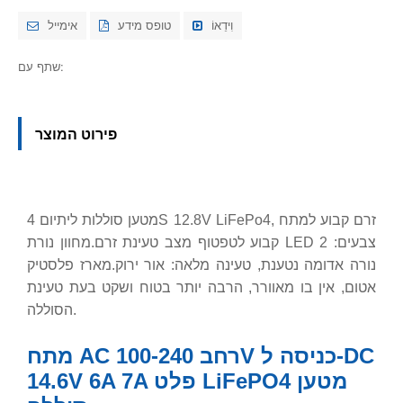
וִידֵאוֹ
טופס מידע
אימייל
שתף עם:
פירוט המוצר
מטען סוללות ליתיום 4S 12.8V LiFePo4, זרם קבוע למתח
קבוע לטפטוף מצב טעינת זרם.מחוון נורת LED 2 צבעים:
נורה אדומה נטענת, טעינה מלאה: אור ירוק.מארז פלסטיק
אטום, אין בו מאוורר, הרבה יותר בטוח ושקט בעת טעינת
הסוללה.
מתח AC רחב 100-240V כניסה ל-DC
14.6V 6A 7A פלט LiFePO4 מטען