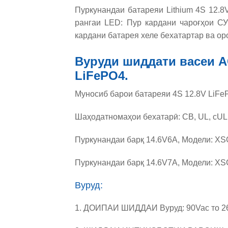
Пуркунандаи батареяи Lithium 4S 12.
рангаи LED: Пур кардани чароғҳои СУ
кардани батарея хеле бехатартар ва оро
Вуруди шиддати васеи A
LiFePO4.
Муносиб барои батареяи 4S 12.8V LiFeP
Шаҳодатномаҳои бехатарӣ: CB, UL, cUL
Пуркунандаи барқ ​​​​14.6V6A, Модели: X
Пуркунандаи барқ ​​​​14.6V7A, Модели: X
Вуруд:
1. ДОИПАИ ШИДДАИ Вуруд: 90Vac то 2