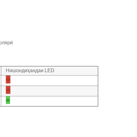
полярӣ
Нишондиҳандаи LED