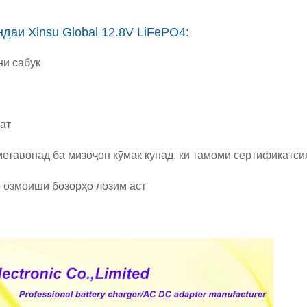
даи Xinsu Global 12.8V LiFePO4:
ни сабук
ат
 метавонад ба мизоҷон кӯмак кунад, ки тамоми сертификатс
 озмоиши бозорҳо лозим аст