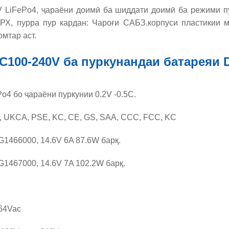
8V LiFePo4, ҷараёни доимӣ ба шиддати доимӣ ба режими 
РХ, пурра пур кардан: Чароғи САБЗ.корпуси пластикии м
мтар аст.
C100-240V ба пуркунандаи батареяи 
o4 бо ҷараёни пуркунии 0.2V -0.5C.
, UKCA, PSE, KC, CE, GS, SAA, CCC, FCC, KC
SG1466000, 14.6V 6A 87.6W барқ.
SG1467000, 14.6V 7A 102.2W барқ.
64Vac