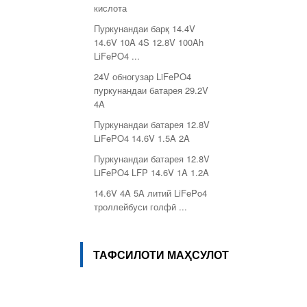
кислота
Пуркунандаи барқ ​​14.4V
14.6V 10A 4S 12.8V 100Ah
LiFePO4 ...
24V обногузар LiFePO4
пуркунандаи батарея 29.2V
4A
Пуркунандаи батарея 12.8V
LiFePO4 14.6V 1.5A 2A
Пуркунандаи батарея 12.8V
LiFePO4 LFP 14.6V 1A 1.2A
14.6V 4A 5A литий LiFePo4
троллейбуси голфӣ ...
ТАФСИЛОТИ МАҲСУЛОТ