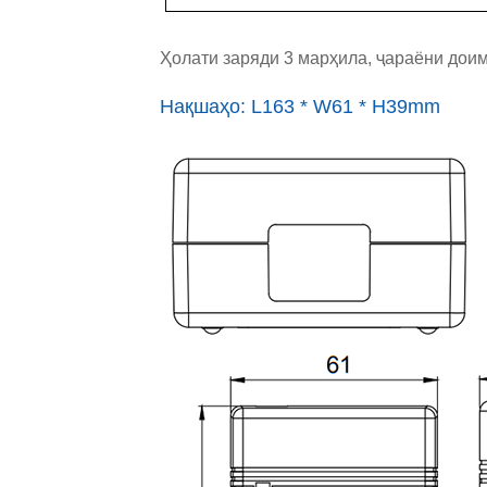
Ҳолати заряди 3 марҳила, ҷараёни дои
Нақшаҳо: L163 * W61 * H39mm