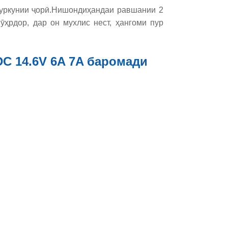
пуркунии ҷорӣ.Нишондиҳандаи равшании 2
ӯҳрдор, дар он мухлис нест, ҳангоми пур
DC 14.6V 6A 7A баромади