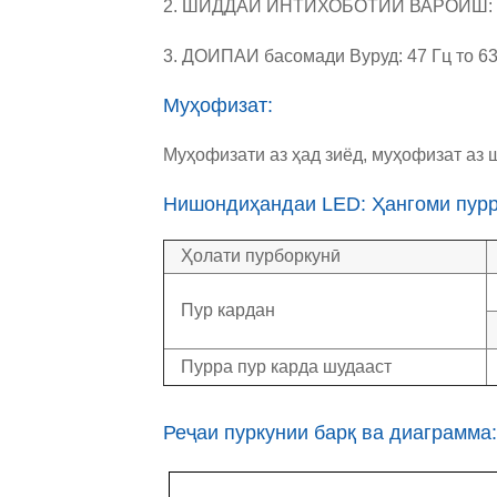
2. ШИДДАИ ИНТИХОБОТИИ ВАРОИШ: 10
3. ДОИПАИ басомади Вуруд: 47 Гц то 63
Муҳофизат:
Муҳофизати аз ҳад зиёд, муҳофизат аз 
Нишондиҳандаи LED: Ҳангоми пурра
Ҳолати пурборкунӣ
Пур кардан
Пурра пур карда шудааст
Реҷаи пуркунии барқ ​​ва диаграмма: