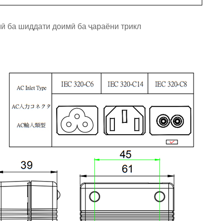
мӣ ба шиддати доимӣ ба ҷараёни трикл