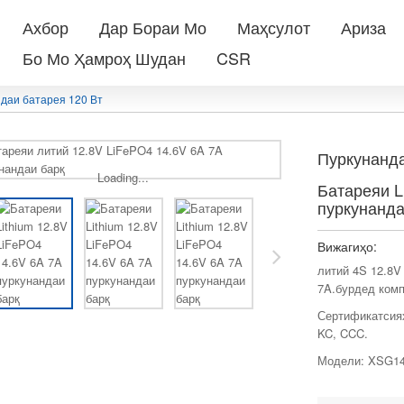
Ахбор
Дар Бораи Мо
Маҳсулот
Ариза
Бо Мо Ҳамроҳ Шудан
CSR
даи батарея 120 Вт
Пуркунанда
Loading...
Батареяи L
пуркунанда
Вижагиҳо:
литий 4S 12.8V
7A.бурдед комп
Сертификатсияҳ
KC, CCC.
Модели: XSG14