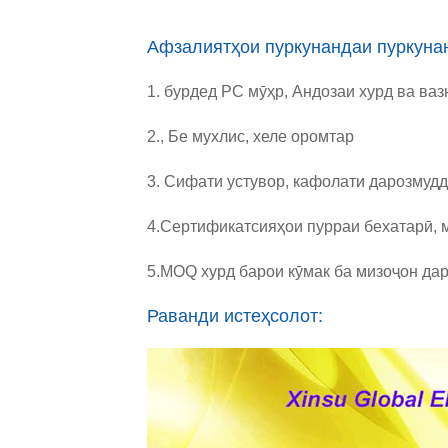
Афзалиятҳои пуркунандаи пуркунан
1. бурдед PC мӯҳр, Андозаи хурд ва ваз
2., Бе мухлис, хеле оромтар
3. Сифати устувор, кафолати дарозмудд
4.Сертификатсияҳои пурраи бехатарӣ
,
5.
MOQ хурд барои кӯмак ба мизоҷон дар
Раванди истеҳсолот: