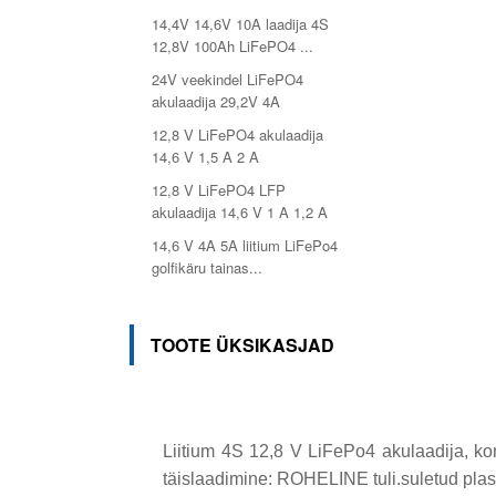
14,4V 14,6V 10A laadija 4S
12,8V 100Ah LiFePO4 ...
24V veekindel LiFePO4
akulaadija 29,2V 4A
12,8 V LiFePO4 akulaadija
14,6 V 1,5 A 2 A
12,8 V LiFePO4 LFP
akulaadija 14,6 V 1 A 1,2 A
14,6 V 4A 5A liitium LiFePo4
golfikäru tainas...
TOOTE ÜKSIKASJAD
Liitium 4S 12,8 V LiFePo4 akulaadija, ko
täislaadimine: ROHELINE tuli.suletud plasti