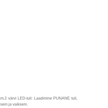
iim.2 värvi LED-tuli: Laadimine PUNANE tuli,
lisem ja vaiksem.