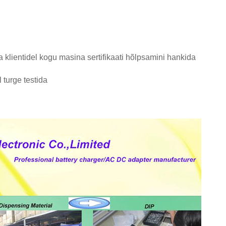
ta klientidel kogu masina sertifikaati hõlpsamini hankida
 turge testida