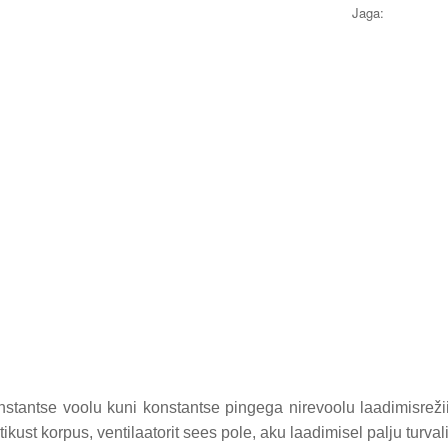
Jaga:
nstantse voolu kuni konstantse pingega nirevoolu laadimisrež
kust korpus, ventilaatorit sees pole, aku laadimisel palju turva