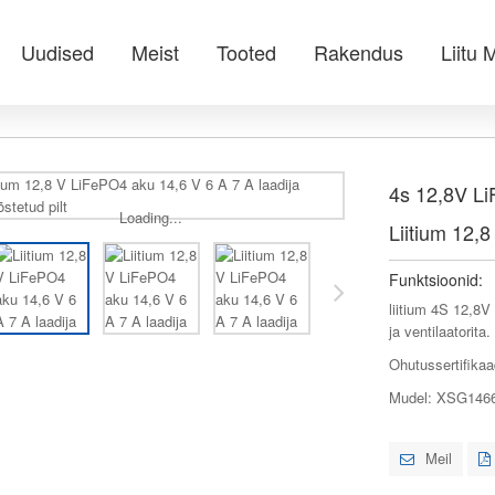
Uudised
Meist
Tooted
Rakendus
Liitu 
4s 12,8V Li
Loading...
Liitium 12,
Funktsioonid:
liitium 4S 12,8
ja ventilaatorita.
Ohutussertifika
Mudel: XSG146
Meil