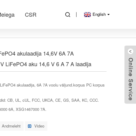
Meiega
CSR
English
FePO4 akulaadija 14,6V 6A 7A
8 V LiFePO4 aku 14,6 V 6 A 7 A laadija
V LiFePO4 akulaadija, 6A 7A voolu väljund.korpus PC korpus
adid: CB, UL, cUL, FCC, UKCA, CE, GS, SAA, KC, CCC.
6000 6A, XSG1467000 7A.
Andmeleht
Video