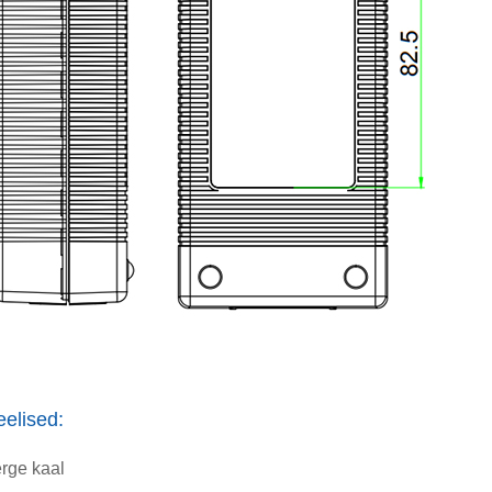
eelised:
erge kaal