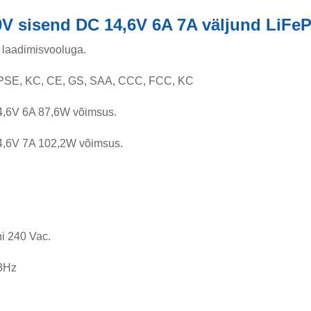
V sisend DC 14,6V 6A 7A väljund LiFeP
 laadimisvooluga.
, PSE, KC, CE, GS, SAA, CCC, FCC, KC
4,6V 6A 87,6W võimsus.
4,6V 7A 102,2W võimsus.
 240 Vac.
3Hz