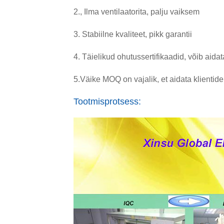
2., Ilma ventilaatorita, palju vaiksem
3. Stabiilne kvaliteet, pikk garantii
4. Täielikud ohutussertifikaadid
, võib aida
5.
Väike MOQ on vajalik, et aidata klientidel
Tootmisprotsess: