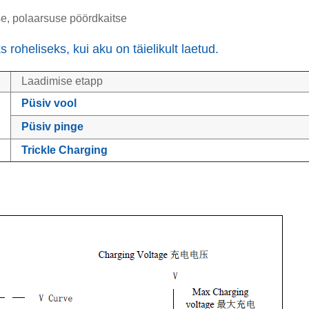
se, polaarsuse pöördkaitse
oheliseks, kui aku on täielikult laetud.
Laadimise etapp
Püsiv vool
Püsiv pinge
Trickle Charging