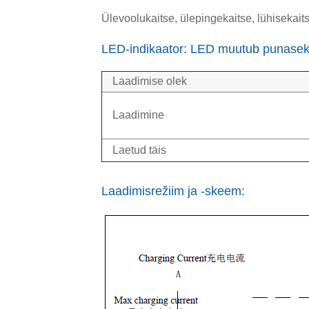
Ülevoolukaitse, ülepingekaitse, lühisekait
LED-indikaator: LED muutub punaseks r
Laadimise olek
Laadimine
Laetud täis
Laadimisrežiim ja -skeem: