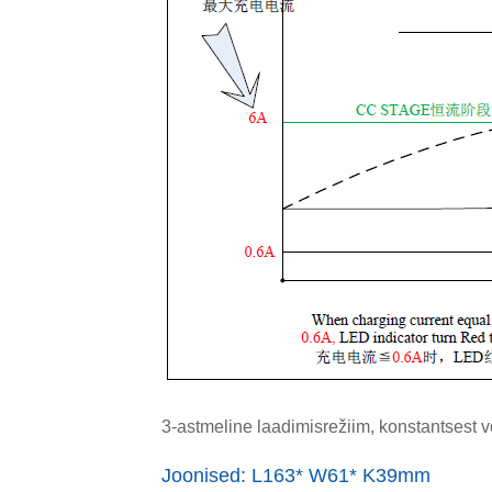
3-astmeline laadimisrežiim, konstantsest v
Joonised: L163* W61* K39mm