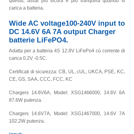
questu, assai più sicura è più tranquilla quandu si
carica a batteria.
Wide AC voltage100-240V input to
DC 14.6V 6A 7A output Charger
batterie LiFePO4.
Adatta per a batteria 4S 12.8V LiFePo4 cù corrente di
carica 0.2V -0.5C.
Certificati di sicurezza: CB, UL, cUL, UKCA, PSE, KC,
CE, GS, SAA, CCC, FCC, KC
Chargers 14.6V6A, Model: XSG1466000, 14.6V 6A
87.6W putenza.
Chargers 14.6V7A, Model: XSG1467000, 14.6V 7A
102.2W putenza.