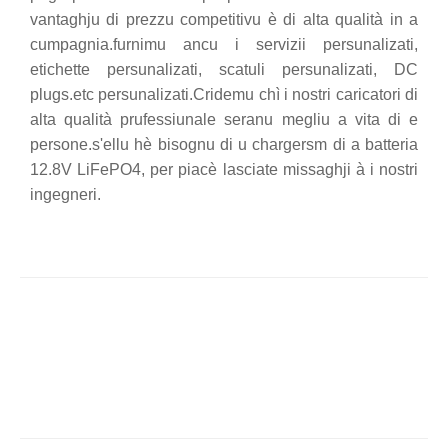
vantaghju di prezzu competitivu è di alta qualità in a
cumpagnia.furnimu ancu i servizii persunalizati,
etichette persunalizati, scatuli persunalizati, DC
plugs.etc persunalizati.Cridemu chì i nostri caricatori di
alta qualità prufessiunale seranu megliu a vita di e
persone.s'ellu hè bisognu di u chargersm di a batteria
12.8V LiFePO4, per piacè lasciate missaghji à i nostri
ingegneri.