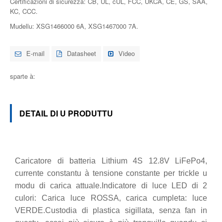
Certificazioni di sicurezza: CB, UL, cUL, FCC, UKCA, CE, GS, SAA,
KC, CCC.
Mudellu: XSG1466000 6A, XSG1467000 7A.
E-mail
Datasheet
Video
sparte à:
DETAIL DI U PRODUTTU
Caricatore di batteria Lithium 4S 12.8V LiFePo4,
currente constantu à tensione constante per trickle u
modu di carica attuale.Indicatore di luce LED di 2
culori: Carica luce ROSSA, carica cumpleta: luce
VERDE.Custodia di plastica sigillata, senza fan in