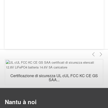
Previ
D
Certificazione di sicurezza UL cUL FCC KC CE GS
SAA...
Nantu à noi