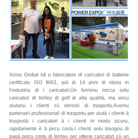
Xinsu Global hè u fabricatore di caricatori di batterie
certificatu ISO 9001, più di 14 anni di storia in
l'industria di i caricatori.Ùn furnimu micca solu
caricatori di trolley di golf di alta qualità, ma ancu
aiutanu i clienti cù servizii di trasportu.Avemu
partenarii prufessiunali di trasportu per aiutà i clienti à
trasportà i caricatori à i clienti in modu sicuru,
rapidamente è à pocu costu.I clienti solu bisognu di
pagà pocu costu di tempu per uttene caricatori cù un