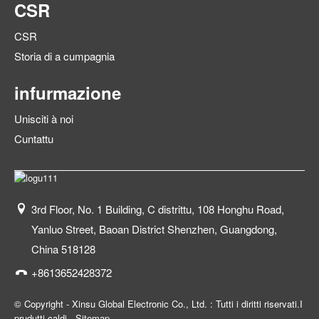
CSR
CSR
Storia di a cumpagnia
infurmazione
Unisciti à noi
Cuntattu
3rd Floor, No. 1 Building, C distrittu, 108 Honghu Road,
Yanluo Street, Baoan District Shenzhen, Guangdong,
China 518128
+8613652428372
© Copyright - Xinsu Global Electronic Co., Ltd. : Tutti i diritti riservati.
I
prudutti caldi
-
Sitemap