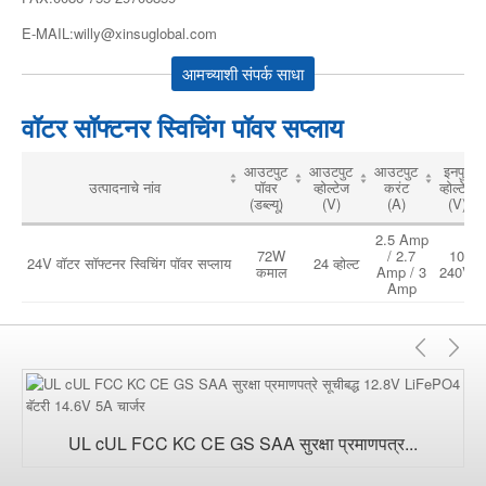
E-MAIL:willy@xinsuglobal.com
आमच्याशी संपर्क साधा
वॉटर सॉफ्टनर स्विचिंग पॉवर सप्लाय
आउटपुट
आउटपुट
आउटपुट
इनपुट
उत्पादनाचे नांव
पॉवर
व्होल्टेज
करंट
व्होल्टेज
(डब्ल्यू)
(V)
(A)
(V)
2.5 Amp
72W
/ 2.7
100-
24V वॉटर सॉफ्टनर स्विचिंग पॉवर सप्लाय
24 व्होल्ट
कमाल
Amp / 3
240Vac
Amp
मागील
पुढे
UL cUL FCC KC CE GS SAA सुरक्षा प्रमाणपत्र...