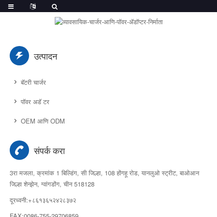
उत्पादन
बॅटरी चार्जर
पॉवर अडॅ टर
OEM आणि ODM
संपर्क करा
3रा मजला, क्रमांक 1 बिल्डिंग, सी जिल्हा, 108 होंगहू रोड, यानलुओ स्ट्रीट, बाओआन
जिल्हा शेन्झेन, ग्वांगडोंग, चीन 518128
दूरध्वनी:+८६१३६५२४२८३७२
FAX:0086-755-29706859