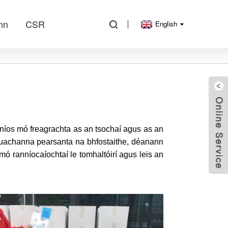
inn
CSR
English
níos mó freagrachta as an tsochaí agus as an
 luachanna pearsanta na bhfostaithe, déanann
mó ranníocaíochtaí le tomhaltóirí agus leis an