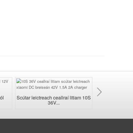
Ar
aghai
ól
Scútar leictreach ceallraí litiam 10S
Táille ceallr
36V...
uiscedhí