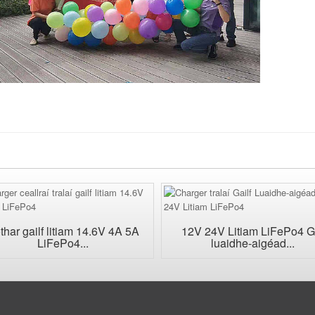
thar gailf litiam 14.6V 4A 5A
12V 24V Litiam LiFePo4 G
LiFePo4...
luaidhe-aigéad...