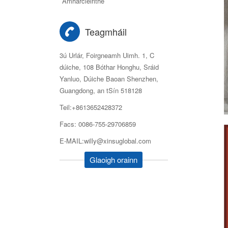
Amharcléirithe
Teagmháil
3ú Urlár, Foirgneamh Uimh. 1, C
dúiche, 108 Bóthar Honghu, Sráid
Yanluo, Dúiche Baoan Shenzhen,
Guangdong, an tSín 518128
Teil:+8613652428372
Facs: 0086-755-29706859
E-MAIL:willy@xinsuglobal.com
Glaoigh orainn