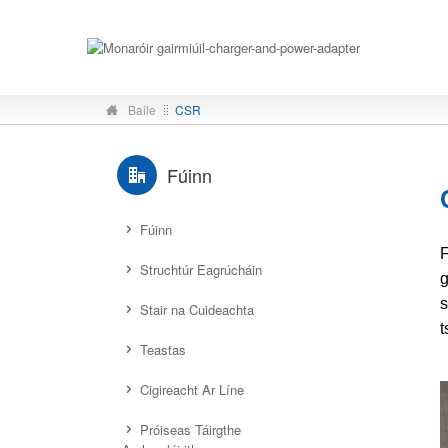
Baile
CSR
Fúinn
Fúinn
F
Struchtúr Eagrúcháin
g
s
Stair na Cuideachta
t
Teastas
Cigireacht Ar Líne
Próiseas Táirgthe