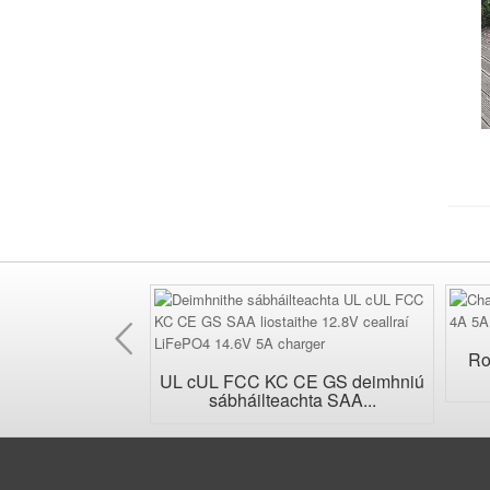
Roimhe
Seo
Ro
lartaithe Uilíoch
UL cUL FCC KC CE GS deimhniú
e...
sábháilteachta SAA...