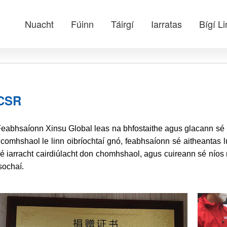
Nuacht
Fúinn
Táirgí
Iarratas
Bígí L
CSR
eabhsaíonn Xinsu Global leas na bhfostaithe agus glacann sé 
comhshaol le linn oibríochtaí gnó, feabhsaíonn sé aitheantas
é iarracht cairdiúlacht don chomhshaol, agus cuireann sé níos 
sochaí.