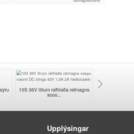
rafmagnssnúrur
Næst
sýru
10S 36V litíum rafhlaða rafmagns
24V vatnsheld 
scoo...
hleð
Upplýsingar