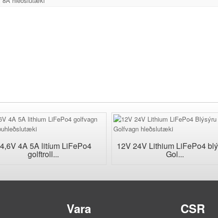
 8A hleðslutæki
4,6V 4A 5A litíum LiFePo4
12V 24V Lithium LiFePo4 blý
golftroll...
Gol...
Vara
CSR