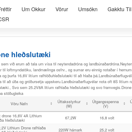
réttir
Um Okkur
Vörur
Umsókn
Gakktu Til
CSR
ne hleðslutæki
 sem við erum að tala um vísa til neytendadróna og landbúnaðardróna.Neyte
r til loftmyndatöku, landmælinga osfrv., og sumar eru einnig notaðar í hernu
fa og þurfa 16,8V litíum rafhlöðuhleðslutæki til að hlaða þá.Landbúnaðarflugvé
a til að úða og gróðursetja uppskeru.Landbúnaðarflugvélar nota oft 8S litíum 
utæki., Svo sem 25.2V8A litíum rafhlaða hleðslutæki og svo framvegis.Drone
a stöðugleika
Úttaksstyrkur
Útgangsspenna
Ú
Vöru Nafn
(W)
(V)
 drone 16,8V 4A Lithium
67,2W
16,8 volt
aða hleðslutæki
,2V Lithium Drone rafhlaða
220W hámark
25,2 volt