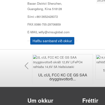
25,2V
Baoan District Shenzhen,
Guangdong, Kína 518128
Sími:+8613652428372
FAX:0086-755-29706859
E-MAIL:willy@xinsuglobal.com
Hafðu samband við okkur
Fyrri
eg AC veggplu...
1
UL cUL FCC KC CE GS SAA
öryggisvottorð...
Um okkur
Fréttir