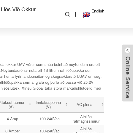
 Liðs Við Okkur
English
ndaflokkar UAV vörur sem snúa beint að neytendum eru oft
m.Neytendadrónar nota oft 4S litíum rafhlöðupakka sem
lar henta fyrir landbúnaðar- og skógræktarstörf.UAV er hægt
rafhlöðupakka sem aflgjafa og þurfa að passa við 25,2V
 hleðslutæki Xinsu Global taka stóra markaðshlutdeild með
ttaksstraumur
Inntaksspenna
AC pinna
(A)
(V)
Alhliða
4 Amp
100-240Vac
rafmagnssnúrur
Alhliða
8 Amper
100-240Vac