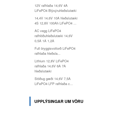
12V rafhlaða 14,6V 4A
LiFePO4 Blýsýruhleðslutæki
14,4V 14,6V 10A hleðslutæki
4S 12,8V 100Ah LiFePO4 ...
AC vegg LiFePO4
rafhlöðuhleðslutæki 14,6V
0,5A 1A 1,2A
Full öryggisvottorð LiFePO4
rafhlaða hleðsla...
Lithium 12,8V LiFePO4
rafhlaða 14,6V 6A 7A
hleðslutæki
Stöðug gæði 14,6V 7,5A
LiFePO4 LFP rafhlaða c...
UPPLÝSINGAR UM VÖRU