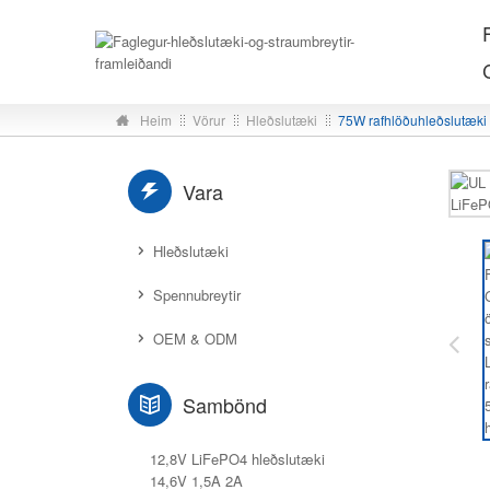
F
Heim
Vörur
Hleðslutæki
75W rafhlöðuhleðslutæki
Vara
Hleðslutæki
Spennubreytir
OEM & ODM
Sambönd
12,8V LiFePO4 hleðslutæki
14,6V 1,5A 2A