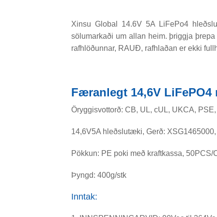
Xinsu Global 14.6V 5A LiFePo4 hleðslu
sölumarkaði um allan heim. þriggja þrep
rafhlöðunnar, RAUÐ, rafhlaðan er ekki ful
Færanlegt 14,6V LiFePO4 r
Öryggisvottorð: CB, UL, cUL, UKCA, PSE
14,6V5A hleðslutæki, Gerð: XSG1465000, 
Pökkun: PE poki með kraftkassa, 50PCS
Þyngd: 400g/stk
Inntak: