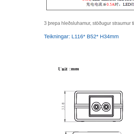
3 þrepa hleðsluhamur, stöðugur straumur ti
Teikningar: L116* B52* H34mm