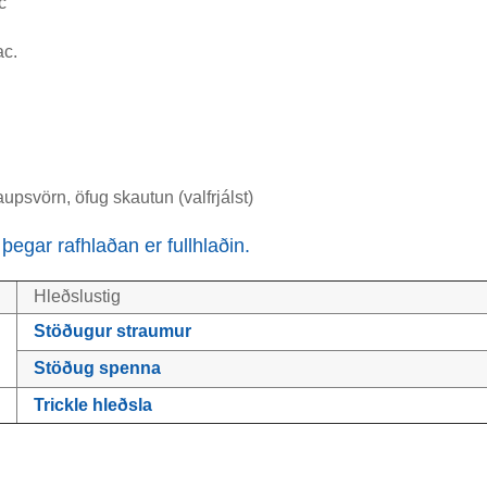
c
c.
psvörn, öfug skautun (valfrjálst)
þegar rafhlaðan er fullhlaðin.
Hleðslustig
Stöðugur straumur
Stöðug spenna
Trickle hleðsla