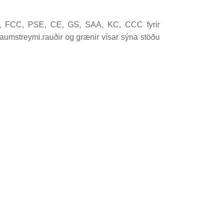
UL, FCC, PSE, CE, GS, SAA, KC, CCC fyrir
umstreymi.rauðir og grænir vísar sýna stöðu