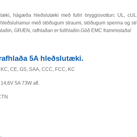
tæki, hágæða hleðslutæki með fullri öryggisvottun: UL, c
a hleðsluhamur með stöðugum straumi, stöðugum spenna og stra
lhlaðin, GRÆN, rafhlaðan er fullhlaðin.Góð EMC frammistaða!
afhlaða 5A hleðslutæki.
, KC, CE, GS, SAA, CCC, FCC, KC
14,6V 5A 73W afl.
/CTN