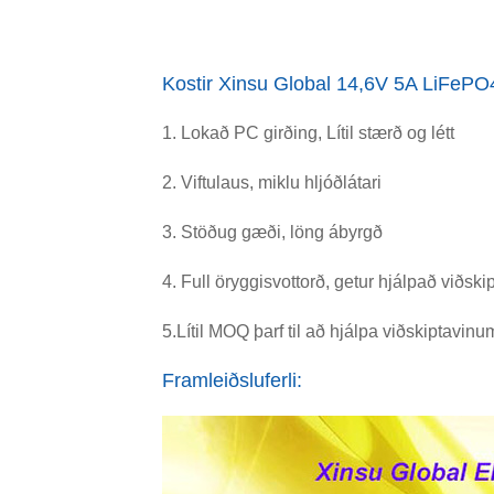
Kostir Xinsu Global 14,6V 5A LiFePO4
1. Lokað PC girðing, Lítil stærð og létt
2. Viftulaus, miklu hljóðlátari
3. Stöðug gæði, löng ábyrgð
4. Full öryggisvottorð
, getur hjálpað viðsk
5.
Lítil MOQ þarf til að hjálpa viðskiptavin
Framleiðsluferli: