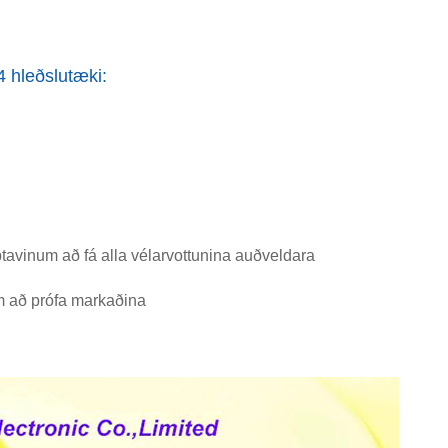
 hleðslutæki:
iptavinum að fá alla vélarvottunina auðveldara
um að prófa markaðina