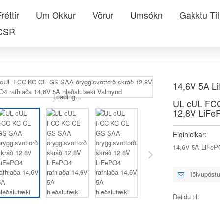
réttir
Um Okkur
Vörur
Umsókn
Gakktu Til
CSR
14,6V 5A L
Loading...
UL cUL FCC
12,8V LiFeP
Eiginleikar:
14,6V 5A LiFePO
Tölvupóstu
Deildu til: