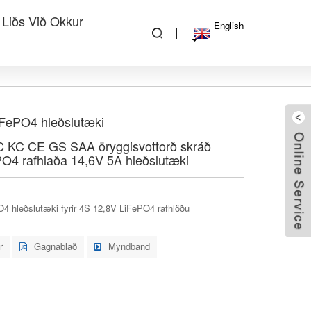
 Liðs Við Okkur
English
iFePO4 hleðslutæki
 KC CE GS SAA öryggisvottorð skráð
O4 rafhlaða 14,6V 5A hleðslutæki
4 hleðslutæki fyrir 4S 12,8V LiFePO4 rafhlöðu
r
Gagnablað
Myndband