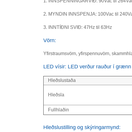
1. INNSPENNINGARVIÐ: 90Vac til 264Va
2. MYNDIN INNSPENJA: 100Vac til 240Va
3. INNTÍÐNI SVIÐ: 47Hz til 63Hz
Vörn:
Yfirstraumsvörn, yfirspennuvörn, skammhlau
LED vísir: LED verður rauður í grænn 
Hleðslustaða
Hleðsla
Fullhlaðin
Hleðslustilling og skýringarmynd: