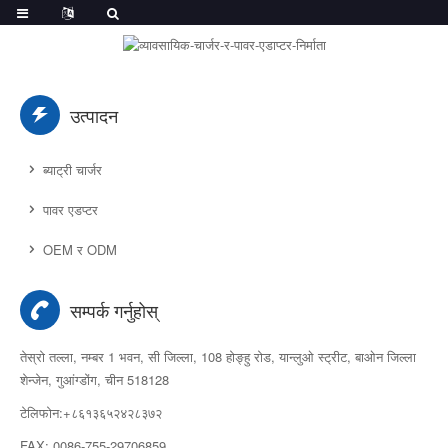
उत्पादन
ब्याट्री चार्जर
पावर एडप्टर
OEM र ODM
सम्पर्क गर्नुहोस्
तेस्रो तल्ला, नम्बर 1 भवन, सी जिल्ला, 108 होङ्हु रोड, यान्लुओ स्ट्रीट, बाओन जिल्ला
शेन्जेन, गुआंग्डोंग, चीन 518128
टेलिफोन:+८६१३६५२४२८३७२
FAX: 0086-755-29706859