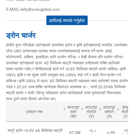
E-MAIL:willy@xinsuglobal.com
हामीलाई सम्पर्क गर्नुहोस
ड्रोन चार्जर
हामीले कुरा गरिरहेका ड्रोनहरूले उपभोक्ता ड्रोन र कृषि ड्रोनहरूलाई जनाउँछ।उपभोक्ता-
ग्रेड UAV उत्पादनहरू प्रत्यक्ष रूपमा उपभोक्ताहरूलाई सामना गर्ने प्रायः हवाई
फोटोग्राफी, सर्वेक्षण, इत्यादिका लागि प्रयोग गरिन्छ, र केही सेनामा पनि प्रयोग गरिन्छ।
उपभोक्ता ड्रोनहरूले प्राय: 4S लिथियम ब्याट्री प्याकहरू उनीहरूको शक्ति स्रोतको
रूपमा प्रयोग गर्छन् र तिनीहरूलाई चार्ज गर्न 16.8V लिथियम ब्याट्री चार्जर चाहिन्छ।कृषि
UAVs कृषि र वन शुल्क लागि उपयुक्त छन्।UAVs स्प्रे गर्न र बाली रोप्न प्रयोग गर्न
सकिन्छ।कृषि UAVs ले प्राय: 8S लिथियम ब्याट्री प्याकहरू पावर स्रोतको रूपमा प्रयोग
गर्दछ र 25.2V उच्च-शक्ति चार्जरहरू मिलाउन आवश्यक छ।, जस्तै 25.2V8A लिथियम
ब्याट्री चार्जर र यस्तै।सिन्सु ग्लोबलका ड्रोन चार्जरहरूले उच्च गुणस्तरको स्थिरताका
साथ ठूलो बजार हिस्सा ओगटेका छन्
आउटपुट
आउटपुट
आउटपुट
इनपुट
उत्पादन नाम
पावर
भोल्टेज
वर्तमान
भोल्टेज
(W)
(V)
(A)
(V)
स्मार्ट ड्रोन 16.8V 4A लिथियम ब्याट्री
१६.८
100-
67.2W
४ एम्प