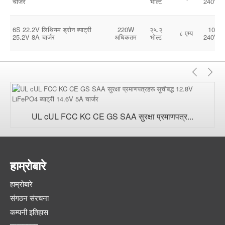
चार्जर
भोल्ट
240Vac
6S 22.2V लिथियम ड्रोन ब्याट्री
220W
२५.२
100-
८ एम्प
25.2V 8A चार्जर
अधिकतम
भोल्ट
240Vac
अघिल्ल
अर्
UL cUL FCC KC CE GS SAA सुरक्षा प्रमाणपत्र...
हाम्रोबारे
हाम्रोबारे
संगठन संरचना
कम्पनी इतिहास