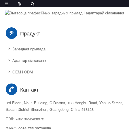
Прадукт
Зарадная прылада
Адаптар сілкавання
OEM і ODM
Кантакт
3rd Floor , No. 1 Building, C District, 108 Honghu Road, Yanluo Street,
Baoan District Shenzhen, Guangdong, China 518128
ТЭЛ: +8613652428372
ФАКС: 0086-755-29706859