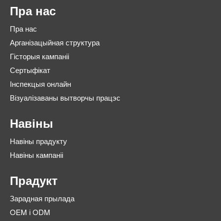
Пра нас
Пра нас
Арганізацыйная структура
Гісторыя кампаніі
Сертыфікат
Інспекцыя онлайн
Візуалізаваны вытворчы працэс
Навіны
Навіны прадукту
Навіны кампаніі
Прадукт
Зарадная прылада
OEM і ODM