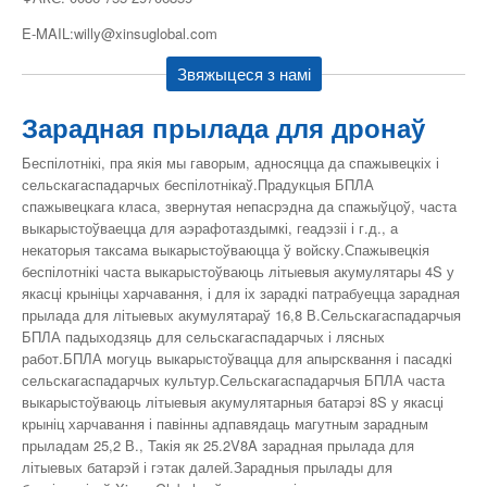
E-MAIL:willy@xinsuglobal.com
Звяжыцеся з намі
Зарадная прылада для дронаў
Беспілотнікі, пра якія мы гаворым, адносяцца да спажывецкіх і
сельскагаспадарчых беспілотнікаў.Прадукцыя БПЛА
спажывецкага класа, звернутая непасрэдна да спажыўцоў, часта
выкарыстоўваецца для аэрафотаздымкі, геадэзіі і г.д., а
некаторыя таксама выкарыстоўваюцца ў войску.Спажывецкія
беспілотнікі часта выкарыстоўваюць літыевыя акумулятары 4S у
якасці крыніцы харчавання, і для іх зарадкі патрабуецца зарадная
прылада для літыевых акумулятараў 16,8 В.Сельскагаспадарчыя
БПЛА падыходзяць для сельскагаспадарчых і лясных
работ.БПЛА могуць выкарыстоўвацца для апырсквання і пасадкі
сельскагаспадарчых культур.Сельскагаспадарчыя БПЛА часта
выкарыстоўваюць літыевыя акумулятарныя батарэі 8S у якасці
крыніц харчавання і павінны адпавядаць магутным зарадным
прыладам 25,2 В., Такія як 25.2V8A зарадная прылада для
літыевых батарэй і гэтак далей.Зарадныя прылады для