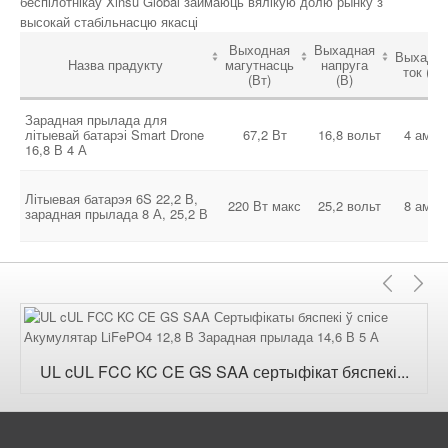
беспілотнікаў Xinsu Global займаюць вялікую долю рынку з
высокай стабільнасцю якасці
Выходная
Выхадная
Выхадн
Назва прадукту
магутнасць
напруга
ток (А)
(Вт)
(В)
Зарадная прылада для
літыевай батарэі Smart Drone
67,2 Вт
16,8 вольт
4 ампе
16,8 В 4 А
Літыевая батарэя 6S 22,2 В,
220 Вт макс
25,2 вольт
8 ампе
зарадная прылада 8 А, 25,2 В
Папя
Д
UL cUL FCC KC CE GS SAA сертыфікат бяспекі...