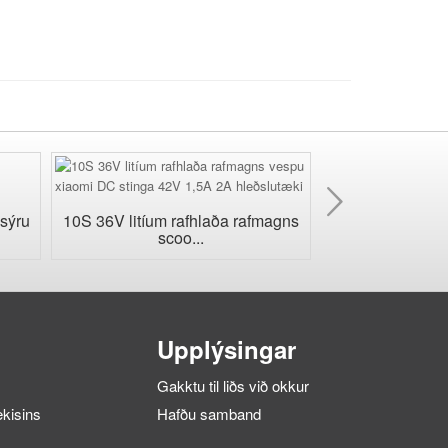
Næst
sýru
10S 36V litíum rafhlaða rafmagns
24V vatnsheld 
scoo...
hleð
Upplýsingar
Gakktu til liðs við okkur
ækisins
Hafðu samband