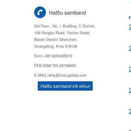
Hafðu samband
F
3rd Floor , No. 1 Building, C District,
108 Honghu Road, Yanluo Street,
Baoan District Shenzhen,
Guangdong, Kína 518128
Sími:+8613652428372
FAX:0086-755-29706859
E-MAIL:willy@xinsuglobal.com
Hafðu samband við okkur