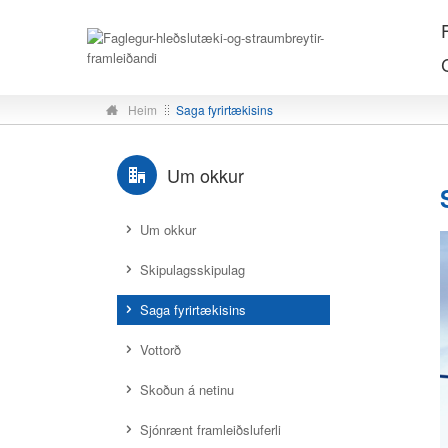
F
Heim
Saga fyrirtækisins
Um okkur
Um okkur
Skipulagsskipulag
Saga fyrirtækisins
Vottorð
Skoðun á netinu
Sjónrænt framleiðsluferli