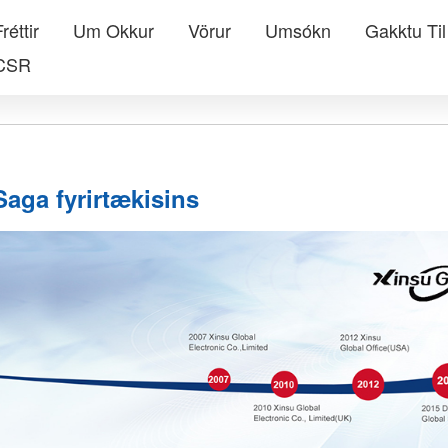
réttir
Um Okkur
Vörur
Umsókn
Gakktu Til
CSR
Saga fyrirtækisins