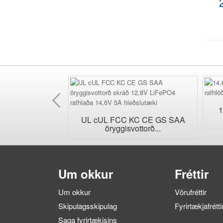
Fyrri
eg AC veggplu...
1
UL cUL FCC KC CE GS SAA
öryggisvottorð...
Um okkur
Fréttir
Um okkur
Vörufréttir
Skipulagsskipulag
Fyrirtækjafrétti
Saga fyrirtækisins