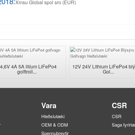
2018:
Xinsu Global spol sro (EUR)
4,6V 4A 5A litíum LiFePo4
12V 24V Lithium LiFePo4 blý
golftroll...
Gol...
Vara
CSR
Hleðslutæki
CSR
r
OEM & ODM
Saga fyrirt
Spennubreytir