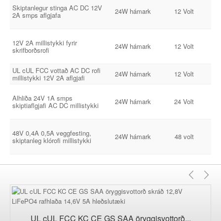
Skiptanlegur stinga AC DC 12V
24W hámark
12 Volt
2A smps aflgjafa
12V 2A millistykki fyrir
24W hámark
12 Volt
skrifborðsrofi
UL cUL FCC vottað AC DC rofi
24W hámark
12 Volt
millistykki 12V 2A aflgjafi
Alhliða 24V 1A smps
24W hámark
24 Volt
skiptiaflgjafi AC DC millistykki
48V 0,4A 0,5A veggfesting,
0
24W hámark
48 volt
skiptanleg klórofi millistykki
Fyrri
N
UL cUL FCC KC CE GS SAA öryggisvottorð...