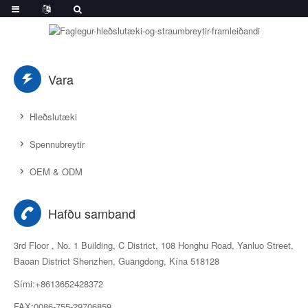
Vara
Hleðslutæki
Spennubreytir
OEM & ODM
Hafðu samband
3rd Floor , No. 1 Building, C District, 108 Honghu Road, Yanluo Street,
Baoan District Shenzhen, Guangdong, Kína 518128
Sími:+8613652428372
FAX:0086-755-29706859