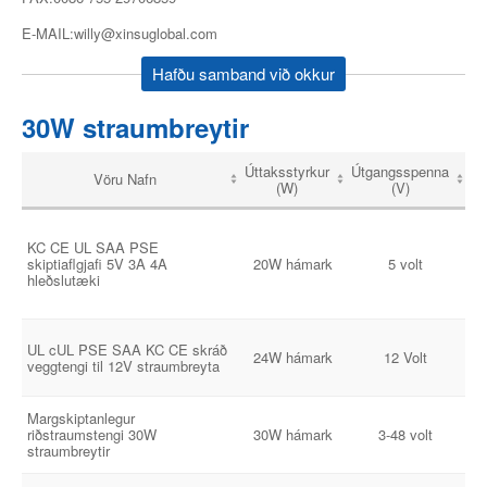
E-MAIL:willy@xinsuglobal.com
Hafðu samband við okkur
30W straumbreytir
Úttaksstyrkur
Útgangsspenna
Út
Vöru Nafn
(W)
(V)
KC CE UL SAA PSE
skiptiaflgjafi 5V 3A 4A
20W hámark
5 volt
hleðslutæki
UL cUL PSE SAA KC CE skráð
1
24W hámark
12 Volt
veggtengi til 12V straumbreyta
A
Margskiptanlegur
riðstraumstengi 30W
30W hámark
3-48 volt
straumbreytir