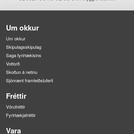
Um okkur
Um okkur
Skipulagsskipulag
Saga fyrirtækisins
Vottorð
Skoðun á netinu
Sjónrænt framleiðsluferli
Fréttir
Vörufréttir
Fyrirtækjafréttir
Vara