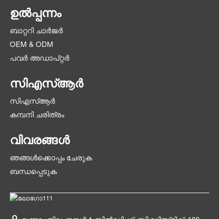
ഉൽപ്പന്നം
ബാറ്ററി ചാർജർ
OEM & ODM
പവർ അഡാപ്റ്റർ
സിഎസ്ആർ
സിഎസ്ആർ
കമ്പനി ചരിത്രം
വിവരങ്ങൾ
ഞങ്ങൾക്കൊപ്പം ചേരുക
ബന്ധപ്പെടുക