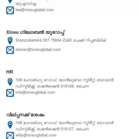
യുഎസ്എ
lee@xinsuglobal.com
Xinsu ഗ്ലോബൽ യൂറോപ്പ്
Starozuberská 337 75654 Zubří ചെക്ക് റിപ്പബ്ലിക്
steven@xinsuglobal.com
HR
108 ഹോങ്ഹു റോഡ്, യാൻലുവോ സ്ട്രീറ്റ്, ബാവാൻ
ഡിസ്ട്രിക്റ്റ്, ഷെൻഷെൻ 518128, ചൈന
info@xinsuglobal.com
വില്പ്പനക്ക് ശേഷം
108 ഹോങ്ഹു റോഡ്, യാൻലുവോ സ്ട്രീറ്റ്, ബാവാൻ
ഡിസ്ട്രിക്റ്റ്, ഷെൻഷെൻ 518127, ചൈന
w
illy@xinsuglobal.com