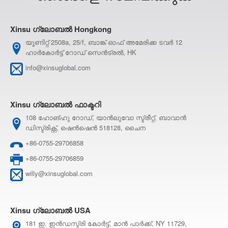
Xinsu ഗ്ലോബൽ Hongkong
യൂണിറ്റ് 2508a, 25/f, ബാങ്ക് ഓഫ് അമേരിക്ക ടവർ 12
ഹാർകോർട്ട് റോഡ് സെൻട്രൽ, HK
info@xinsuglobal.com
Xinsu ഗ്ലോബൽ ഫാക്ടറി
108 ഹോങ്ഹു റോഡ്, യാൻലുവോ സ്ട്രീറ്റ്, ബാവാൻ
ഡിസ്ട്രിക്റ്റ്, ഷെൻഷെൻ 518128, ചൈന
+86-0755-29706858
+86-0755-29706859
w
illy@xinsuglobal.com
Xinsu ഗ്ലോബൽ USA
181 ഇ. ഇൻഡസ്ട്രി കോർട്ട്, മാൻ പാർക്ക്, NY 11729,