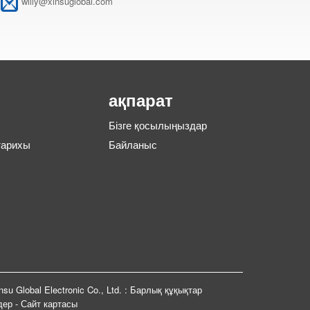
w
illy@xinsuglobal.com
ақпарат
Бізге қосылыңыздар
тарихы
Байланыс
su Global Electronic Co., Ltd. : Барлық құқықтар
дер
-
Сайт картасы