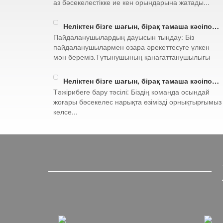
аз бәсекелестікке ие кен орындарына жатады...
Неліктен бізге шағын, бірақ тамаша кәсіпорын болу керек(3/4)
Пайдаланушылардың дауысын тыңдау: Біз
пайдаланушылармен өзара әрекеттесуге үлкен
мән береміз.Тұтынушының қанағаттанушылығы
арқылы...
Неліктен бізге шағын, бірақ тамаша кәсіпорын болу керек(2/4)
Тәжірибеге бару тәсілі: Біздің команда осындай
жоғары бәсекелес нарықта өзімізді орнықтырғымыз
келсе...