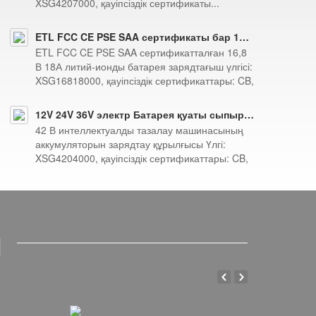
XSG4207000, қауіпсіздік сертификаты...
ETL FCC CE PSE SAA сертификаты бар 16,8 В 18 А литий-ионды батарея зарядтағыш
ETL FCC CE PSE SAA сертификатталған 16,8
В 18А литий-ионды батарея зарядтағыш үлгісі:
XSG16818000, қауіпсіздік сертификаттары: CB,
UL, c...
12V 24V 36V электр Батарея қуаты сыпырғыш зарядтағыш тазалау машинасы зарядтағыш 42V 4A
42 В интеллектуалды тазалау машинасының
аккумуляторын зарядтау құрылғысы Үлгі:
XSG4204000, қауіпсіздік сертификаттары: CB,
UKCA, UL, PSE, cUL, K...
ы
Алдыңғы
Келесі