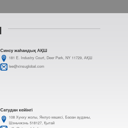
ы
Синсу жаһандық АҚШ
181 E. Industry Court, Deer Park, NY 11729, АҚШ
lee@xinsuglobal.com
Сатудан кейінгі
108 Хунху жолы, Янлуо көшесі, Баоан ауданы,
Шэньчжэнь 518127, Қытай