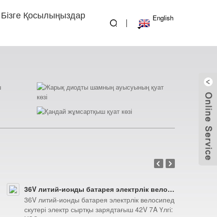
Бізге Қосылыңыздар
English
Алдыңғы
Келесі
36V литий-ионды батарея электрлік велосипед скутері электр сыртқы зарядтағыш 42V 7A
36V литий-ионды батарея электрлік велосипед
скутері электр сыртқы зарядтағыш 42V 7A Үлгі: