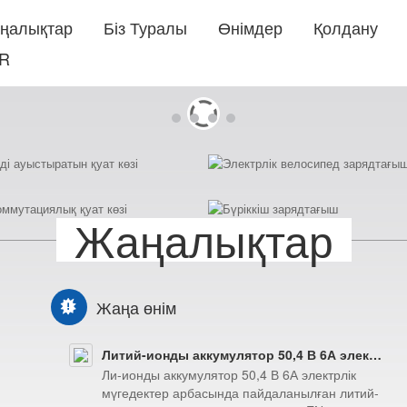
ңалықтар
Біз Туралы
Өнімдер
Қолдану
R
Жаңалықтар
дыңғы
Келесі
Жаңа өнім
Литий-ионды аккумулятор 50,4 В 6А электрлік мүгедектер арбасы пайдаланылған литий-ионды батареялар жинағы 44,4 В EN60335-2-29 батарея зарядтағыш
Ли-ионды аккумулятор 50,4 В 6А электрлік
мүгедектер арбасында пайдаланылған литий-