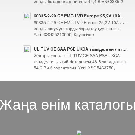
ионды батареялар жинағы 44,4 В EN60335-2-
29 батарея зарядтағыш үлгісі...
60335-2-29 CE EMC LVD Europe 25,2V 10A литий-ионды батарея зарядтағыш
60335-2-29 CE EMC LVD Europe 25,2V 10A ли-
ионды аккумуляторды зарядтау құрылғысы
Үлгі: XSG25210000, Қауіпсіздік
сертификаттары: CB, UL, cUL,...
UL TUV CE SAA PSE UKCA тізімделген литий батареясы 48 В зарядтағыш 54,6 В 4А зарядтағыш
Жоғары сапалы UL TUV CE SAA PSE UKCA
тізімделген литий батареясы 48 В зарядтағыш
54,6 В 4А зарядтағыш.Үлгі: XSG5463750,
Қауіпсіздік ...
Жаңа өнім каталог