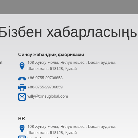
Бізбен хабарласың
Синсу жаһандық фабрикасы
rt
108 Хунху жолы, Янлуо көшесі, Баоан ауданы,
Шэньчжэнь 518128, Қытай
+86-0755-29706858
+86-0755-29706859
w
illy@xinsuglobal.com
HR
108 Хунху жолы, Янлуо көшесі, Баоан ауданы,
Шэньчжэнь 518128, Қытай