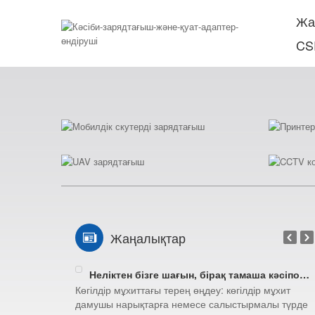
Жа
CS
Ал
Жаңалықтар
Неліктен бізге шағын, бірақ тамаша кәсіпорын болу керек(4/4)
Көгілдір мұхиттағы терең өңдеу: көгілдір мұхит
дамушы нарықтарға немесе салыстырмалы түрде