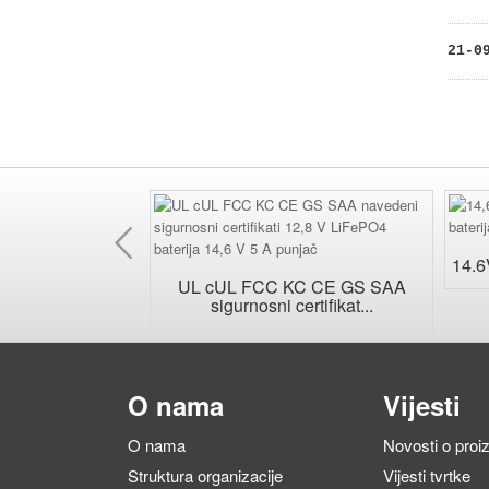
21-0
Prethodno
jenjivi AC zidni
14.6V
učak...
UL cUL FCC KC CE GS SAA
sigurnosni certifikat...
O nama
Vijesti
O nama
Novosti o pro
Struktura organizacije
Vijesti tvrtke