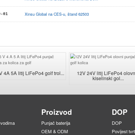
Xinsu Global na CES-u, štand 62503
9-01
 4A 5A litij LiFePo4 golf trol...
12V 24V litij LiFePo4 olov
kiselinski gol...
Proizvod
DOP
izvodima
Punjač baterija
DOP
OEM & ODM
Povijest tvr