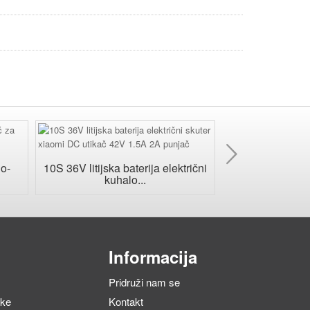
Sljede
no-
10S 36V litijska baterija električni
24V vodootp
kuhalo...
LiFePO4 b
Informacija
Pridruži nam se
tke
Kontakt