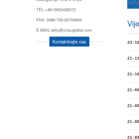
TEL:+8613652428372
FAX: 0086-755-29706859
Vije
E-MAIL:willy@xinsuglobal.com
Kontaktirajte nas
23-1
21-1
21-1
21-0
21-0
21-0
21-0