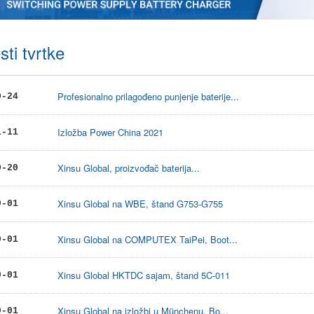
sti tvrtke
Profesionalno prilagođeno punjenje baterije...
0-24
Izložba Power China 2021
1-11
Xinsu Global, proizvođač baterija...
0-20
Xinsu Global na WBE, štand G753-G755
9-01
Xinsu Global na COMPUTEX TaiPei, Boot...
9-01
Xinsu Global HKTDC sajam, štand 5C-011
9-01
Xinsu Global na izložbi u Münchenu, Bo...
9-01