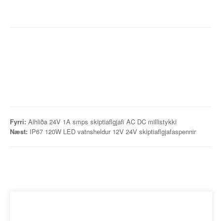
Fyrri:
Alhliða 24V 1A smps skiptiaflgjafi AC DC millistykki
Næst:
IP67 120W LED vatnsheldur 12V 24V skiptiaflgjafaspennir