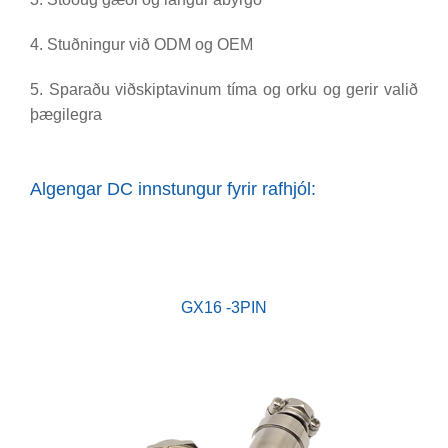
4. Stuðningur við ODM og OEM
5. Sparaðu viðskiptavinum tíma og orku og gerir valið
þægilegra
Algengar DC innstungur fyrir rafhjól:
GX16 -3PIN