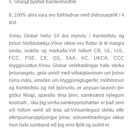
5. Strangt þjálfað framleiðslufólk
6. 100% allra vara eru fullhlaðnar með öldrunarprófi í 4
klst
Xinsu Global hefur 14 ára reynslu í framleiðslu og
þróun hleðslutækja.Vörur okkar eru fluttar út til margra
landa, svæða og markaða.Við höfum CB, UL, cUL,
FCC, PSE, CE, GS, SAA, KC, UKCA, CCC
öryggisvottun.Xinsu Global verkfræðingar hafa sterka
þróunargetu, geta unnið með viðskiptavinum um þróun
nýrra mála, umsókn um öryggisreglugerðir, móthönnun
og framleiðslu og röð þjónustu, er anyuan lausnin þín
góður félagi, sparaðu tíma þinn, samkvæmt nýlegum
kostnaði , láta þig verða samkeppnishæfari er það sem
við höfum verið að leita að.Vinsamlegast skildu eftir
eftirspurnarupplýsingar þínar, söluverkfræðingur okkar
mun hafa samband við þig eins fljótt og auðið er.