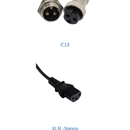
C13
XLR -3pinna