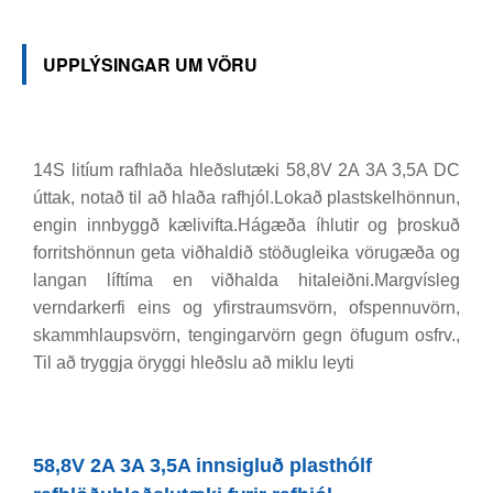
UPPLÝSINGAR UM VÖRU
14S litíum rafhlaða hleðslutæki 58,8V 2A 3A 3,5A DC
úttak, notað til að hlaða rafhjól.Lokað plastskelhönnun,
engin innbyggð kælivifta.Hágæða íhlutir og þroskuð
forritshönnun geta viðhaldið stöðugleika vörugæða og
langan líftíma en viðhalda hitaleiðni.Margvísleg
verndarkerfi eins og yfirstraumsvörn, ofspennuvörn,
skammhlaupsvörn, tengingarvörn gegn öfugum osfrv.,
Til að tryggja öryggi hleðslu að miklu leyti
58,8V 2A 3A 3,5A innsigluð plasthólf