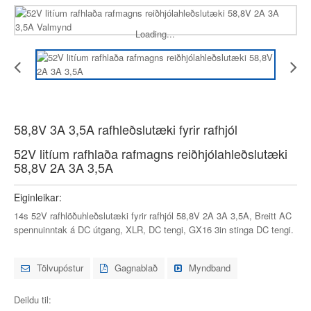
Loading...
58,8V 3A 3,5A rafhleðslutæki fyrir rafhjól
52V litíum rafhlaða rafmagns reiðhjólahleðslutæki
58,8V 2A 3A 3,5A
Eiginleikar:
14s 52V rafhlöðuhleðslutæki fyrir rafhjól 58,8V 2A 3A 3,5A, Breitt AC
spennuinntak á DC útgang, XLR, DC tengi, GX16 3in stinga DC tengi.
Tölvupóstur
Gagnablað
Myndband
Deildu til: