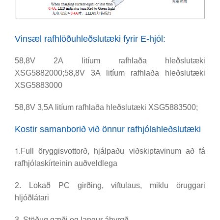
Vinsæl rafhlöðuhleðslutæki fyrir E-hjól:
58,8V 2A litíum rafhlaða hleðslutæki
XSG5882000;58,8V 3A litíum rafhlaða hleðslutæki
XSG5883000
58,8V 3,5A litíum rafhlaða hleðslutæki XSG5883500;
Kostir samanborið við önnur rafhjólahleðslutæki
1
.Full öryggisvottorð, hjálpaðu viðskiptavinum að fá
rafhjólaskírteinin auðveldlega
2. Lokað PC girðing, viftulaus, miklu öruggari
hljóðlátari
3. Stöðug gæði og langur ábyrgð