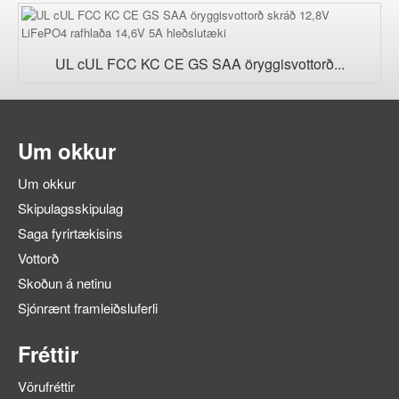
UL cUL FCC KC CE GS SAA öryggisvottorð...
Um okkur
Um okkur
Skipulagsskipulag
Saga fyrirtækisins
Vottorð
Skoðun á netinu
Sjónrænt framleiðsluferli
Fréttir
Vörufréttir