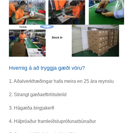
Hvernig á að tryggja gæði vöru?
1. Aðalverkfræðingar hafa meira en 25 ára reynslu
2. Strangt gæðaeftirlitsdeild
3. Hágæða birgjakerfi
4. Háþróaður framleiðsluprófunarbúnaður