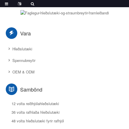
Vara
Hleðslutæki
Spennubreytir
OEM & ODM
Sambönd
12 volta reiðhjólahleðslutæki
36 volta rafhlaða hleðslutæki
48 volta hleðslutæki fyrir rafhjól