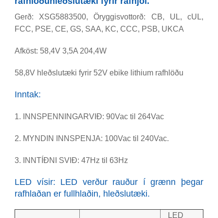
rafhlöðuhleðslutæki fyrir rafhjól.
Gerð: XSG5883500, Öryggisvottorð: CB, UL, cUL,
FCC, PSE, CE, GS, SAA, KC, CCC, PSB, UKCA
Afköst: 58,4V 3,5A 204,4W
58,8V hleðslutæki fyrir 52V ebike lithium rafhlöðu
Inntak:
1. INNSPENNINGARVIÐ: 90Vac til 264Vac
2. MYNDIN INNSPENJA: 100Vac til 240Vac.
3. INNTÍÐNI SVIÐ: 47Hz til 63Hz
LED vísir: LED verður rauður í grænn þegar
rafhlaðan er fullhlaðin, hleðslutæki.
LED