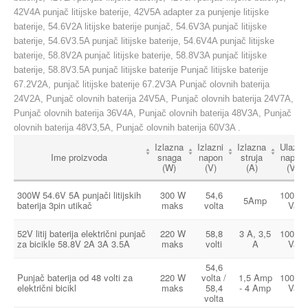
42V4A punjač litijske baterije, 42V5A adapter za punjenje litijske
baterije, 54.6V2A litijske baterije punjač, ​​54.6V3A punjač litijske
baterije, 54.6V3.5A punjač litijske baterije, 54.6V4A punjač litijske
baterije, 58.8V2A punjač litijske baterije, 58.8V3A punjač litijske
baterije, 58.8V3.5A punjač litijske baterije
Punjač litijske baterije
67.2V2A, punjač litijske baterije 67.2V3A
Punjač olovnih baterija
24V2A, Punjač olovnih baterija 24V5A, Punjač olovnih baterija 24V7A,
Punjač olovnih baterija 36V4A, Punjač olovnih baterija 48V3A, Punjač
olovnih baterija 48V3,5A, Punjač olovnih baterija 60V3A .
Izlazna
Izlazni
Izlazna
Ulazni
Ime proizvoda
snaga
napon
struja
napon
(W)
(V)
(A)
(V)
300W 54.6V 5A punjači litijskih
300 W
54,6
100-24
5Amp
baterija 3pin utikač
maks
volta
Vac
52V litij baterija električni punjač
220 W
58,8
3 A, 3,5
100-24
za bicikle 58.8V 2A 3A 3.5A
maks
volti
A
Vac
54,6
Punjač baterija od 48 volti za
220 W
volta /
1,5 Amp
100-24
električni bicikl
maks
58,4
- 4 Amp
Vac
volta