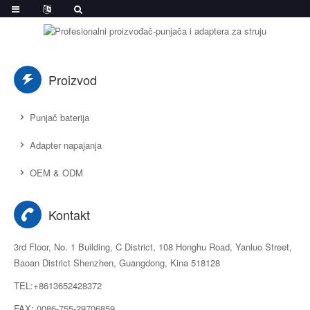
Proizvod
Punjač baterija
Adapter napajanja
OEM & ODM
Kontakt
3rd Floor, No. 1 Building, C District, 108 Honghu Road, Yanluo Street,
Baoan District Shenzhen, Guangdong, Kina 518128
TEL:+8613652428372
FAX: 0086-755-29706859