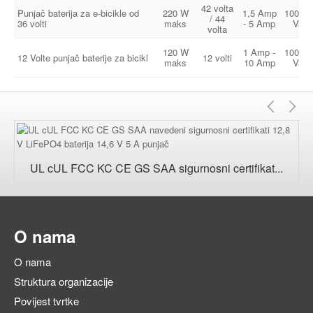
42 volta
Punjač baterija za e-bicikle od
220 W
1,5 Amp
100-24
/ 44
36 volti
maks
- 5 Amp
Vac
volta
120 W
1 Amp -
100-24
12 Volte punjač baterije za bicikl
12 volti
maks
10 Amp
Vac
Pret
Sl
UL cUL FCC KC CE GS SAA sigurnosni certifikat...
O nama
O nama
Struktura organizacije
Povijest tvrtke