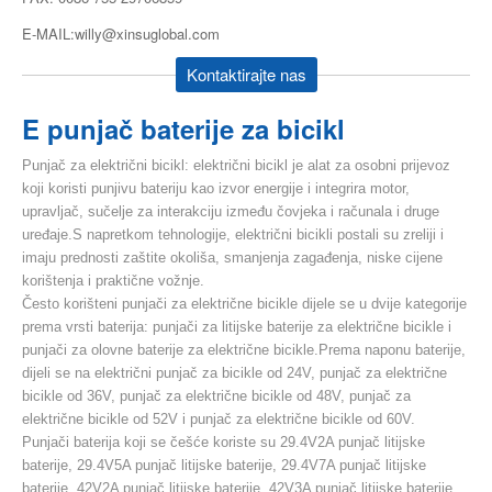
E-MAIL:willy@xinsuglobal.com
Kontaktirajte nas
E punjač baterije za bicikl
Punjač za električni bicikl: električni bicikl je alat za osobni prijevoz
koji koristi punjivu bateriju kao izvor energije i integrira motor,
upravljač, sučelje za interakciju između čovjeka i računala i druge
uređaje.S napretkom tehnologije, električni bicikli postali su zreliji i
imaju prednosti zaštite okoliša, smanjenja zagađenja, niske cijene
korištenja i praktične vožnje.
Često korišteni punjači za električne bicikle dijele se u dvije kategorije
prema vrsti baterija: punjači za litijske baterije za električne bicikle i
punjači za olovne baterije za električne bicikle.Prema naponu baterije,
dijeli se na električni punjač za bicikle od 24V, punjač za električne
bicikle od 36V, punjač za električne bicikle od 48V, punjač za
električne bicikle od 52V i punjač za električne bicikle od 60V.
Punjači baterija koji se češće koriste su 29.4V2A punjač litijske
baterije, 29.4V5A punjač litijske baterije, 29.4V7A punjač litijske
baterije, 42V2A punjač litijske baterije, 42V3A punjač litijske baterije,