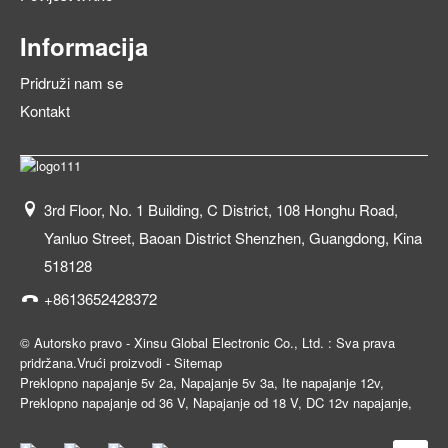
Informacija
Pridruži nam se
Kontakt
3rd Floor, No. 1 Building, C District, 108 Honghu Road,
Yanluo Street, Baoan District Shenzhen, Guangdong, Kina
518128
+8613652428372
© Autorsko pravo - Xinsu Global Electronic Co., Ltd. : Sva prava
pridržana.
Vrući proizvodi
-
Sitemap
Preklopno napajanje 5v 2a
,
Napajanje 5v 3a
,
Ite napajanje 12v
,
Preklopno napajanje od 36 V
,
Napajanje od 18 V
,
DC 12v napajanje
,