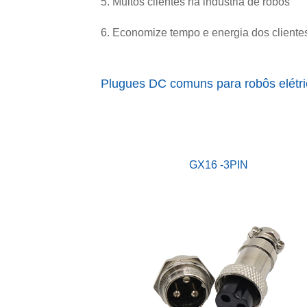
5. Muitos clientes na indústria de robôs
6. Economize tempo e energia dos cliente
Plugues DC comuns para robôs elétr
GX16 -3PIN