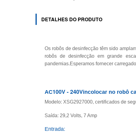
DETALHES DO PRODUTO
Os robôs de desinfecção têm sido amplam
robôs de desinfecção em grande esca
pandemias.Esperamos fornecer carregadore
100V - 240V
AC
in
colocar no robô ca
Modelo: XSG2927000, certificados de s
Saída: 29,2 Volts, 7 Amp
Entrada: