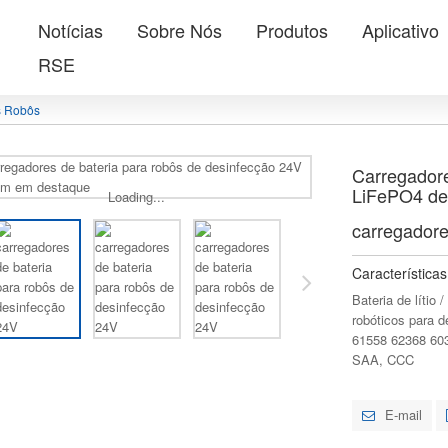
Notícias
Sobre Nós
Produtos
Aplicativo
RSE
s Robôs
Carregadore
LiFePO4 de 
Loading...
carregadore
Características
Bateria de lítio
robóticos para d
61558 62368 60
SAA, CCC
E-mail