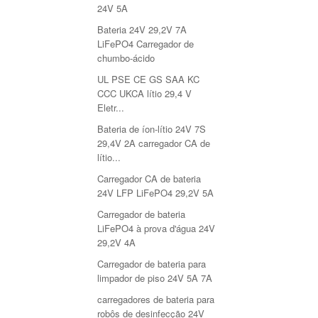
24V 5A
Bateria 24V 29,2V 7A
LiFePO4 Carregador de
chumbo-ácido
UL PSE CE GS SAA KC
CCC UKCA lítio 29,4 V
Eletr...
Bateria de íon-lítio 24V 7S
29,4V 2A carregador CA de
lítio...
Carregador CA de bateria
24V LFP LiFePO4 29,2V 5A
Carregador de bateria
LiFePO4 à prova d'água 24V
29,2V 4A
Carregador de bateria para
limpador de piso 24V 5A 7A
carregadores de bateria para
robôs de desinfecção 24V