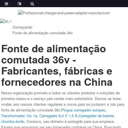
Começando
Fonte de alimentação comutada 36v
Fonte de alimentação
comutada 36v -
Fabricantes, fábricas e
fornecedores na China
Nossa organização promete a todos os clientes produtos e soluções de
primeira classe e o serviço pós-venda mais satisfatório. Damos as boas-
vindas aos nossos clientes regulares e novos para se juntarem a nós para
fonte de alimentação comutada 36v,
Plugue carregador europeu
,
Transformador 12v 1a
,
Carregador 8,4 V 1,5 A
,
Carregador de bateria
chumbo-ácido
. Conosco, seu dinheiro é protegido para sua empresa.
Espero que possamos ser seu fornecedor confiável na China. Buscando