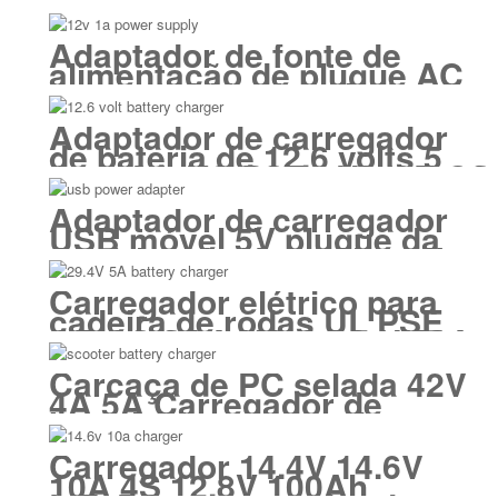
Adaptador de fonte de
alimentação de plugue AC
intercambiável 12V 1A
Adaptador de carregador
de bateria de 12,6 volts 5
Amp UL KC PSE cUL CE GS
SAA
Adaptador de carregador
USB móvel 5V plugue da
América do Norte UL cUL
FCC
Carregador elétrico para
cadeira de rodas UL PSE
CE GS SAA KC CCC UKCA
29,4 V
Carcaça de PC selada 42V
4A 5A Carregador de
bateria de scooter de
mobilidade
Carregador 14.4V 14.6V
10A 4S 12.8V 100Ah