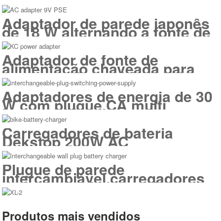
adaptador de fonte de
alimentação de comutação
Adaptador de parede japonês
de 18 W alternando a fonte de
alimentação
Adaptador de fonte de
alimentação chaveada para
Coréia do Sul 18 W AC DC
Adaptadores de energia de 30
W com plugue CA multi
intercambiável
Carregadores de bateria
Dekstop 200W AC
Plugue de parede
intercambiável carregadores
de bateria CA de 18 W
Produtos mais vendidos