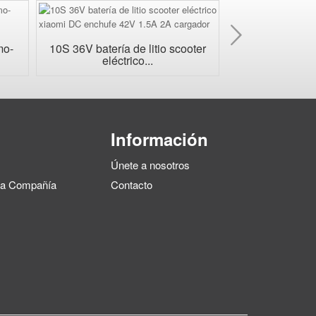
Próxi
mo-
10S 36V batería de litio scooter
Cargador de b
eléctrico...
impermeabl
Información
Únete a nosotros
 la Compañía
Contacto