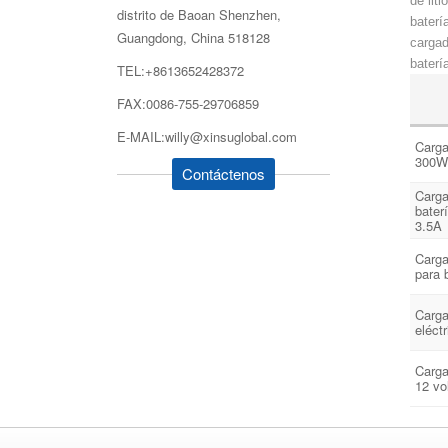
de lit
distrito de Baoan Shenzhen,
baterí
Guangdong, China 518128
cargad
baterí
TEL:+8613652428372
FAX:0086-755-29706859
E-MAIL:willy@xinsuglobal.com
Carga
300W 
Contáctenos
Carga
bater
3.5A
Carga
para b
Carga
eléctr
Carga
12 vo