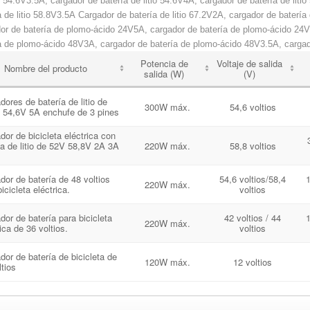
io 54.6V3.5A, cargador de batería de litio 54.6V4A, cargador de batería de liti
a de litio 58.8V3.5A
Cargador de batería de litio 67.2V2A, cargador de batería 
or de batería de plomo-ácido 24V5A, cargador de batería de plomo-ácido 24V
a de plomo-ácido 48V3A, cargador de batería de plomo-ácido 48V3.5A, cargad
Potencia de
Voltaje de salida
Nombre del producto
salida (W)
(V)
dores de batería de litio de
300W máx.
54,6 voltios
54,6V 5A enchufe de 3 pines
dor de bicicleta eléctrica con
ía de litio de 52V 58,8V 2A 3A
220W máx.
58,8 voltios
dor de batería de 48 voltios
54,6 voltios/58,4
1
220W máx.
icicleta eléctrica.
voltios
dor de batería para bicicleta
42 voltios / 44
1
220W máx.
ica de 36 voltios.
voltios
dor de batería de bicicleta de
120W máx.
12 voltios
ltios