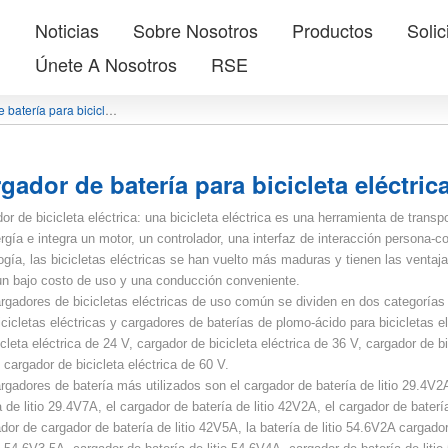
Noticias
Sobre Nosotros
Productos
Solic
Únete A Nosotros
RSE
Cargador de batería para bicicleta eléctrica
gador de batería para bicicleta eléctric
or de bicicleta eléctrica: una bicicleta eléctrica es una herramienta de transp
rgía e integra un motor, un controlador, una interfaz de interacción persona-
ogía, las bicicletas eléctricas se han vuelto más maduras y tienen las ventaj
un bajo costo de uso y una conducción conveniente.
rgadores de bicicletas eléctricas de uso común se dividen en dos categorías s
icicletas eléctricas y cargadores de baterías de plomo-ácido para bicicletas el
icleta eléctrica de 24 V, cargador de bicicleta eléctrica de 36 V, cargador de bi
 cargador de bicicleta eléctrica de 60 V.
rgadores de batería más utilizados son el cargador de batería de litio 29.4V2A
a de litio 29.4V7A, el cargador de batería de litio 42V2A, el cargador de baterí
dor de cargador de batería de litio 42V5A, la batería de litio 54.6V2A cargador