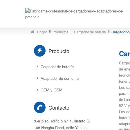
Hogar
Productos
Cargador de batería
Producto
Car
Cargad
Cargador de batería
de ene
tecnol
Adaptador de corriente
tener 
Los ca
OEM y ODM
para b
de bic
Contacto
52 V y
Los ca
baterí
3.er piso, edificio n.° 1, distrito C,
adapta
108 Honghu Road, calle Yanluo,