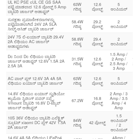
UL KC PSE cUL CE GS SAA
63W
12.6
5
1
ಪಟ್ಟಿ ಮಾಡಲಾದ 12.6 ವೋಲ್ಟ್ 5 Amp
ಗರಿಷ್ಠ
ವೋಲ್ಟ್
ಆಂಪಿಯರ್
24
ಬ್ಯಾಟರಿ ಚಾರ್ಜರ್ ಅಡಾಪ್ಟರ್
ಸುರಕ್ಷತಾ ಪ್ರಮಾಣೀಕರಣಗಳನ್ನು
58.4W
29.2
2
1
ಪಟ್ಟಿಮಾಡಲಾಗಿದೆ 24V 2A SLA
ಗರಿಷ್ಠ
ವೋಲ್ಟ್
ಆಂಪಿಯರ್
24
ಸೀಲ್ಡ್-ಆಸಿಡ್ ಬ್ಯಾಟರಿ ಚಾರ್ಜರ್
24V 7S ಲಿ-ಐಯಾನ್ ಬ್ಯಾಟರಿ 29.4V
58.8W
29.4
2
1
2A ಲಿಥಿಯಂ AC ಚಾರ್ಜರ್
ಗರಿಷ್ಠ
ವೋಲ್ಟ್
ಆಂಪಿಯರ್
24
ಅಡಾಪ್ಟರುಗಳು
1.5 Amp /
Dc ನಿಂದ Dc ಲಿಥಿಯಂ ಬ್ಯಾಟರಿ
31.5W
12.6
2 Amp /
10V 
ಚಾರ್ಜರ್ ಅಡಾಪ್ಟರ್ 12.6V 1.5A 2A
ಗರಿಷ್ಠ
ವೋಲ್ಟ್
2.5 Amp /
20 ವ
2.5A 3A
3 Amp
AC ವಾಲ್ ಪ್ಲಗ್ 12.6V 3A 4A 5A
63W
12.6
5
1
ಲಿಥಿಯಂ ಐಯಾನ್ ಬ್ಯಾಟರಿ ಚಾರ್ಜರ್
ಗರಿಷ್ಠ
ವೋಲ್ಟ್
ಆಂಪಿಯರ್
24
14.8V ಲಿಥಿಯಂ ಐಯಾನ್ ಸ್ಟುಡಿಯೋ
2 Amp / 3
ಕ್ಯಾಮೆರಾ ಸ್ವಿಚಿಂಗ್ ಪವರ್ ಸಪ್ಲೈ
16.8
Amp / 3.5
1
67.2W
Vmount ಬ್ಯಾಟರಿ 16.8V D-ಟ್ಯಾಪ್
ವೋಲ್ಟ್
Amp / 4
24
ಚಾರ್ಜರ್ ಅಡಾಪ್ಟರ್
Amp
1.5
10S 36V ಲಿಥಿಯಂ ಬ್ಯಾಟರಿ ಎಲೆಕ್ಟ್ರಿಕ್
84W
ಆಂಪಿಯರ್
1
ಸ್ಕೂಟರ್ xiaomi DC ಪ್ಲಗ್ 42V 1.5A
42 ವೋಲ್ಟ್
ಗರಿಷ್ಠ
/ 2
24
2A ಚಾರ್ಜರ್
ಆಂಪಿಯರ್
14.6V 4A 5A ಲಿಥಿಯಂ LiFePo4
4Amp /
1