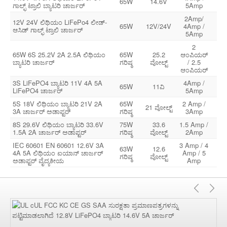
65W
14.6V
ಗಾಲ್ಫ್ ಟ್ರಾಲಿ ಬ್ಯಾಟರಿ ಚಾರ್ಜರ್
5Amp
24
2Amp/
12V 24V ಲಿಥಿಯಂ LiFePo4 ಲೀಡ್-
1
65W
12V/24V
4Amp /
ಆಸಿಡ್ ಗಾಲ್ಫ್ ಟ್ರಾಲಿ ಚಾರ್ಜರ್
24
5Amp
2
65W 6S 25.2V 2A 2.5A ಲಿಥಿಯಂ
65W
25.2
ಆಂಪಿಯರ್
1
ಬ್ಯಾಟರಿ ಚಾರ್ಜರ್
ಗರಿಷ್ಠ
ವೋಲ್ಟ್
/ 2.5
24
ಆಂಪಿಯರ್
3S LiFePO4 ಬ್ಯಾಟರಿ 11V 4A 5A
4Amp /
1
65W
11ವಿ
LiFePO4 ಚಾರ್ಜರ್
5Amp
24
5S 18V ಲಿಥಿಯಂ ಬ್ಯಾಟರಿ 21V 2A
65W
2 Amp /
1
21 ವೋಲ್ಟ್
3A ಚಾರ್ಜರ್ ಅಡಾಪ್ಟರ್
ಗರಿಷ್ಠ
3Amp
24
8S 29.6V ಲಿಥಿಯಂ ಬ್ಯಾಟರಿ 33.6V
75W
33.6
1.5 Amp /
1
1.5A 2A ಚಾರ್ಜರ್ ಅಡಾಪ್ಟರ್
ಗರಿಷ್ಠ
ವೋಲ್ಟ್
2Amp
24
IEC 60601 EN 60601 12.6V 3A
3 Amp / 4
63W
12.6
1
4A 5A ಲಿಥಿಯಂ ಐಯಾನ್ ಚಾರ್ಜರ್
Amp / 5
ಗರಿಷ್ಠ
ವೋಲ್ಟ್
24
ಅಡಾಪ್ಟರ್ ವೈದ್ಯಕೀಯ
Amp
ಹಿಂದಿ
ಮ