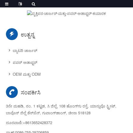
ಉತ್ಪನ್ನ
ಬ್ಯಾಟರಿ ಚಾರ್ಜರ್
ಪವರ್ ಅಡಾಪ್ಟರ್
OEM ಮತ್ತು ODM
ಸಂಪರ್ಕಿಸಿ
3ನೇ ಮಹಡಿ, ನಂ. 1 ಕಟ್ಟಡ, ಸಿ ಜಿಲ್ಲೆ, 108 ಹೊಂಗ್‌ಗು ರಸ್ತೆ, ಯಾನ್ಲುವೊ ಸ್ಟ್ರೀಟ್,
ಬಾವೊನ್ ಜಿಲ್ಲೆ ಶೆನ್‌ಜೆನ್, ಗುವಾಂಗ್‌ಡಾಂಗ್, ಚೀನಾ 518128
ದೂರವಾಣಿ:+8613652428372
ಫ್ಯಾಕ್ಸ್:0086-755-29706859