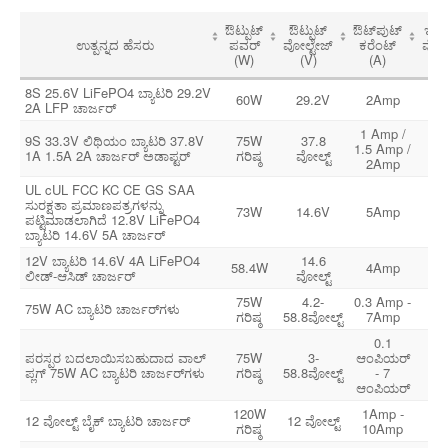
ಔಟ್ಪುಟ್
ಔಟ್ಪುಟ್
ಔಟ್‌ಪುಟ್
ಇನ್‌
ಉತ್ಪನ್ನದ ಹೆಸರು
ಪವರ್
ವೋಲ್ಟೇಜ್
ಕರೆಂಟ್
ವೋಲ್
(W)
(V)
(A)
(
8S 25.6V LiFePO4 ಬ್ಯಾಟರಿ 29.2V
1
60W
29.2V
2Amp
2A LFP ಚಾರ್ಜರ್
24
1 Amp /
9S 33.3V ಲಿಥಿಯಂ ಬ್ಯಾಟರಿ 37.8V
75W
37.8
1
1.5 Amp /
1A 1.5A 2A ಚಾರ್ಜರ್ ಅಡಾಪ್ಟರ್
ಗರಿಷ್ಠ
ವೋಲ್ಟ್
24
2Amp
UL cUL FCC KC CE GS SAA
ಸುರಕ್ಷತಾ ಪ್ರಮಾಣಪತ್ರಗಳನ್ನು
1
73W
14.6V
5Amp
ಪಟ್ಟಿಮಾಡಲಾಗಿದೆ 12.8V LiFePO4
24
ಬ್ಯಾಟರಿ 14.6V 5A ಚಾರ್ಜರ್
12V ಬ್ಯಾಟರಿ 14.6V 4A LiFePO4
14.6
1
58.4W
4Amp
ಲೀಡ್-ಆಸಿಡ್ ಚಾರ್ಜರ್
ವೋಲ್ಟ್
24
75W
4.2-
0.3 Amp -
1
75W AC ಬ್ಯಾಟರಿ ಚಾರ್ಜರ್‌ಗಳು
ಗರಿಷ್ಠ
58.8ವೋಲ್ಟ್
7Amp
24
0.1
ಪರಸ್ಪರ ಬದಲಾಯಿಸಬಹುದಾದ ವಾಲ್
75W
3-
ಆಂಪಿಯರ್
1
ಪ್ಲಗ್ 75W AC ಬ್ಯಾಟರಿ ಚಾರ್ಜರ್‌ಗಳು
ಗರಿಷ್ಠ
58.8ವೋಲ್ಟ್
- 7
24
ಆಂಪಿಯರ್
120W
1Amp -
1
12 ವೋಲ್ಟ್ ಬೈಕ್ ಬ್ಯಾಟರಿ ಚಾರ್ಜರ್
12 ವೋಲ್ಟ್
ಗರಿಷ್ಠ
10Amp
24