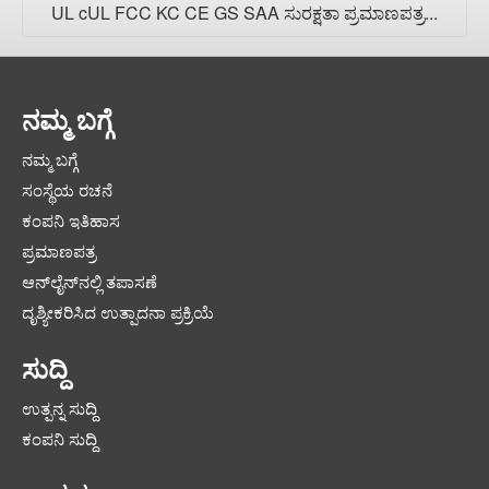
UL cUL FCC KC CE GS SAA ಸುರಕ್ಷತಾ ಪ್ರಮಾಣಪತ್ರ...
ನಮ್ಮ ಬಗ್ಗೆ
ನಮ್ಮ ಬಗ್ಗೆ
ಸಂಸ್ಥೆಯ ರಚನೆ
ಕಂಪನಿ ಇತಿಹಾಸ
ಪ್ರಮಾಣಪತ್ರ
ಆನ್‌ಲೈನ್‌ನಲ್ಲಿ ತಪಾಸಣೆ
ದೃಶ್ಯೀಕರಿಸಿದ ಉತ್ಪಾದನಾ ಪ್ರಕ್ರಿಯೆ
ಸುದ್ದಿ
ಉತ್ಪನ್ನ ಸುದ್ದಿ
ಕಂಪನಿ ಸುದ್ದಿ