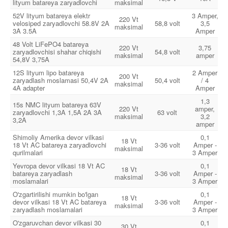
lityum batareya zaryadlovchi
maksimal
52V lityum batareya elektr
3 Amper,
220 Vt
velosiped zaryadlovchi 58.8V 2A
58,8 volt
3,5
maksimal
3A 3.5A
Amper
48 Volt LiFePO4 batareya
220 Vt
3,75
zaryadlovchisi shahar chiqishi
54,8 volt
maksimal
amper
54,8V 3,75A
12S lityum lipo batareya
2 Amper
200 Vt
zaryadlash moslamasi 50,4V 2A
50,4 volt
/ 4
maksimal
4A adapter
Amper
1,3
15s NMC lityum batareya 63V
220 Vt
amper,
zaryadlovchi 1,3A 1,5A 2A 3A
63 volt
maksimal
3,2
3,2A
amper
Shimoliy Amerika devor vilkasi
0,1
18 Vt
18 Vt AC batareya zaryadlovchi
3-36 volt
Amper -
maksimal
qurilmalari
3 Amper
Yevropa devor vilkasi 18 Vt AC
0,1
18 Vt
batareya zaryadlash
3-36 volt
Amper -
maksimal
moslamalari
3 Amper
O'zgartirilishi mumkin bo'lgan
0,1
18 Vt
devor vilkasi 18 Vt AC batareya
3-36 volt
Amper -
maksimal
zaryadlash moslamalari
3 Amper
O'zgaruvchan devor vilkasi 30
0,1
30 Vt