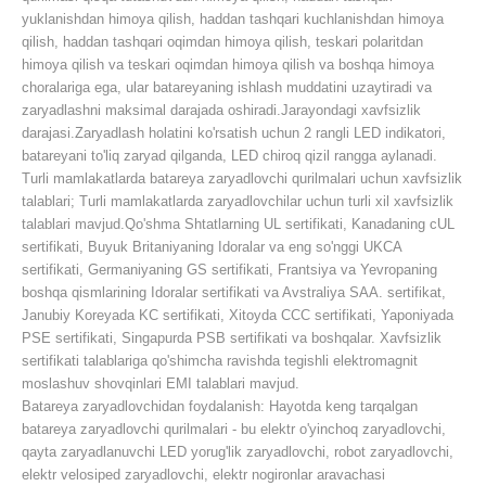
yuklanishdan himoya qilish, haddan tashqari kuchlanishdan himoya
qilish, haddan tashqari oqimdan himoya qilish, teskari polaritdan
himoya qilish va teskari oqimdan himoya qilish va boshqa himoya
choralariga ega, ular batareyaning ishlash muddatini uzaytiradi va
zaryadlashni maksimal darajada oshiradi.Jarayondagi xavfsizlik
darajasi.
Zaryadlash holatini ko'rsatish uchun 2 rangli LED indikatori,
batareyani to'liq zaryad qilganda, LED chiroq qizil rangga aylanadi.
Turli mamlakatlarda batareya zaryadlovchi qurilmalari uchun xavfsizlik
talablari;
Turli mamlakatlarda zaryadlovchilar uchun turli xil xavfsizlik
talablari mavjud.Qo'shma Shtatlarning UL sertifikati, Kanadaning cUL
sertifikati, Buyuk Britaniyaning Idoralar va eng so'nggi UKCA
sertifikati, Germaniyaning GS sertifikati, Frantsiya va Yevropaning
boshqa qismlarining Idoralar sertifikati va Avstraliya SAA. sertifikat,
Janubiy Koreyada KC sertifikati, Xitoyda CCC sertifikati, Yaponiyada
PSE sertifikati, Singapurda PSB sertifikati va boshqalar. Xavfsizlik
sertifikati talablariga qo'shimcha ravishda tegishli elektromagnit
moslashuv shovqinlari EMI talablari mavjud.
Batareya zaryadlovchidan foydalanish:
Hayotda keng tarqalgan
batareya zaryadlovchi qurilmalari - bu elektr o'yinchoq zaryadlovchi,
qayta zaryadlanuvchi LED yorug'lik zaryadlovchi, robot zaryadlovchi,
elektr velosiped zaryadlovchi, elektr nogironlar aravachasi