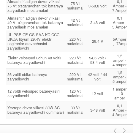
Almashtiriladigan devor vilkasi
0,1
75 Vt
75 Vt o'zgaruvchan tok batareya
3-58,8 volt
Amper -
maksimal
zaryadlash moslamalari
7 Amper
Almashtiriladigan devor vilkasi
0,1
42 Vt
40 Vt o'zgaruvchan tok batareya
3-48 volt
Amper -
maksimal
zaryadlash moslamalari
5 Amper
UL PSE CE GS SAA KC CCC
UKCA lityum 29,4V elektr
220 Vt
5Amper
29,4 V
nogironlar aravachasini
maksimal
、7Amp
zaryadlovchi
1,5
Elektr velosiped uchun 48 voltli
220 Vt
54,6 volt /
amper -
batareya zaryadlovchi
maksimal
58,4 volt
4 amper
1,5
36 voltli ebike batareya
220 Vt
42 volt / 44
amper -
zaryadlovchi
maksimal
volt
5 amper
1 amper
12 voltli velosiped batareyasini
120 Vt
12 volt
- 10
zaryadlovchi
maksimal
amper
0,1
Yevropa devor vilkasi 30W AC
30 Vt
3-48 volt
Amper -
batareya zaryadlovchi qurilmalari
maksimal
4 Amper
Oldin
Ke