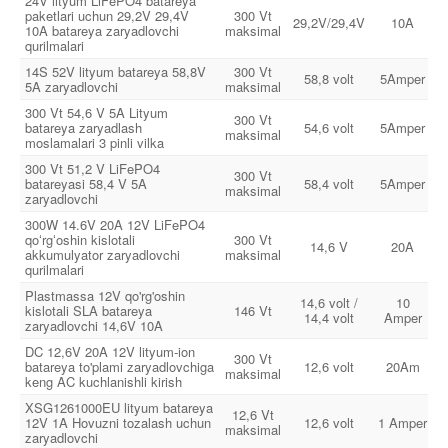
24V lityum LiFePO4 batareya
paketlari uchun 29,2V 29,4V
300 Vt
29,2V/29,4V
10A
10A batareya zaryadlovchi
maksimal
qurilmalari
14S 52V lityum batareya 58,8V
300 Vt
58,8 volt
5Amper
5A zaryadlovchi
maksimal
300 Vt 54,6 V 5A Lityum
300 Vt
batareya zaryadlash
54,6 volt
5Amper
maksimal
moslamalari 3 pinli vilka
300 Vt 51,2 V LiFePO4
300 Vt
batareyasi 58,4 V 5A
58,4 volt
5Amper
maksimal
zaryadlovchi
300W 14.6V 20A 12V LiFePO4
qoʻrgʻoshin kislotali
300 Vt
14,6 V
20A
akkumulyator zaryadlovchi
maksimal
qurilmalari
Plastmassa 12V qo'rg'oshin
14,6 volt /
10
kislotali SLA batareya
146 Vt
14,4 volt
Amper
zaryadlovchi 14,6V 10A
DC 12,6V 20A 12V lityum-ion
300 Vt
batareya to'plami zaryadlovchiga
12,6 volt
20Am
maksimal
keng AC kuchlanishli kirish
XSG1261000EU lityum batareya
12,6 Vt
12V 1A Hovuzni tozalash uchun
12,6 volt
1 Amper
maksimal
zaryadlovchi