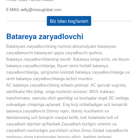
E-MAIL:willy@xinsuglobal.com
Biz bilan bog'lanish
Batareya zaryadlovchi
Batareyani zaryadlovchining ma'nosi;akkumulyator batareyasi
zaryadlanuvchi batareyani qayta zaryadlovchi qurilma;
Batareya zaryadlovchilarining tasnifi: Batareya turiga ko'ra, uni lityum
batareya zaryadlovchilariga, lityum temir fosfatli batareya
zaryadlovchilariga, qo'rg'oshin kislotali batareya zaryadlovchilariga va
nimh batareya zaryadlovchilariga bo'lish mumkin.
AC batareya zaryadlovchining ishlash printsipi: AC quvvati sug'urta,
rektifikator filtri birligi, ishga tushirish rezistori, MOS trubkasi,
transformator, namuna olish qarshiligi va boshqalar orqali DC tartibga
solinadigan chiqishga aylanadi. Eng ko'p ishlatiladigan uch bosqichli
batareya zaryadlovchi.Doimiy oqim, doimiy kuchlanish va
damlamaning uch bosqichi mavjud bo'lib, turli holatlarda turli xil
zaryadlash rejimlari qo'llaniladi.Zaryadlash tezligini oshirish va
zaryadlash xavfsizligini yaxshilash uchun.
Xinsu Global zaryadlovchi
qurilmasi qisqa tutashuvdan himoya qilish, haddan tashqari