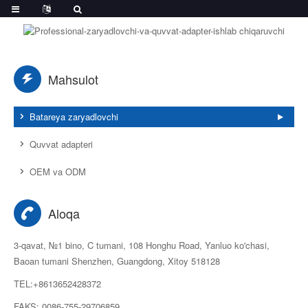
Mahsulot
Batareya zaryadlovchi
Quvvat adapteri
OEM va ODM
Aloqa
3-qavat, №1 bino, C tumani, 108 Honghu Road, Yanluo ko'chasi,
Baoan tumani Shenzhen, Guangdong, Xitoy 518128
TEL:+8613652428372
FAKS: 0086-755-29706859