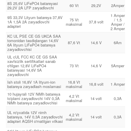
8S 25,6V LiFePO4 batareyasi
60 Vt
29,2V
2Amper
29,2V 2A LFP zaryadlovchi
1 Amper
9S 33,3V Lityum batareya 37,8V
75 Vt
/ 1,5
1A 1,5A 2A zaryadlovchi
37,8 volt
maksimal
Amper /
adapteri
2 Amper
KC UL PSE CE GS UKCA SAA
tomonidan tasdiqlangan 14,6V
87,6 Vt
14,6 V
6Am
6A lityum LiFePO4 batareya
zaryadlovchisi
UL cUL FCC KC CE GS SAA
xavfsizlik sertifikatlari sanab
o'tilgan 12,8V LiFePO4
73 Vt
14,6 V
5Amper
batareyasi 14,6V 5A
zaryadlovchi
Ish stoli 16,8V 1A lityum-ion
16,8 Vt
16,8 volt
1 Amper
batareya zaryadlash moslamasi
maksimal
10 hujayrali 12V NiMh batareya
4,2 Vt
to'plami zaryadlovchi 14V 0,3A
14 volt
0,3A
maksimal
NiMh batareya zaryadlovchisi
UL ro'yxatida 12V nimh
4,2 Vt
batareya, 14V 0,3A zaryadlovchi
14 volt
0,3A
maksimal
adapteri AQSH o'rnatilgan vilkasi