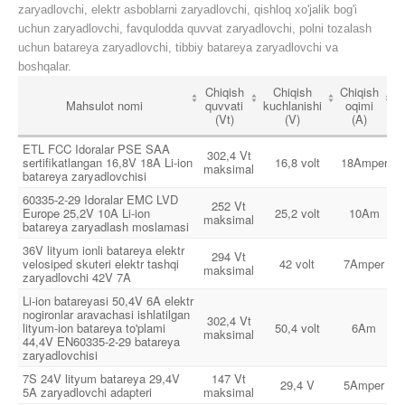
zaryadlovchi, elektr asboblarni zaryadlovchi, qishloq xo'jalik bog'i
uchun zaryadlovchi, favqulodda quvvat zaryadlovchi, polni tozalash
uchun batareya zaryadlovchi, tibbiy batareya zaryadlovchi va
boshqalar.
Chiqish
Chiqish
Chiqish
Mahsulot nomi
quvvati
kuchlanishi
oqimi
k
(Vt)
(V)
(A)
ETL FCC Idoralar PSE SAA
302,4 Vt
sertifikatlangan 16,8V 18A Li-ion
16,8 volt
18Amper
maksimal
batareya zaryadlovchisi
60335-2-29 Idoralar EMC LVD
252 Vt
Europe 25,2V 10A Li-ion
25,2 volt
10Am
maksimal
batareya zaryadlash moslamasi
36V lityum ionli batareya elektr
294 Vt
velosiped skuteri elektr tashqi
42 volt
7Amper
maksimal
zaryadlovchi 42V 7A
Li-ion batareyasi 50,4V 6A elektr
nogironlar aravachasi ishlatilgan
302,4 Vt
lityum-ion batareya to'plami
50,4 volt
6Am
maksimal
44,4V EN60335-2-29 batareya
zaryadlovchisi
7S 24V lityum batareya 29,4V
147 Vt
29,4 V
5Amper
5A zaryadlovchi adapteri
maksimal