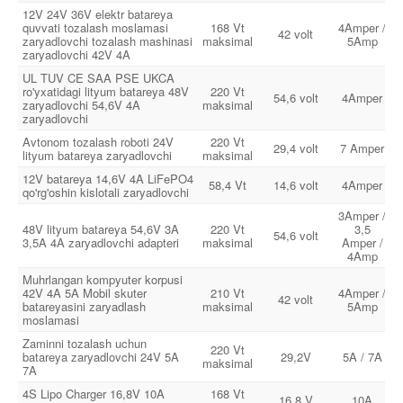
12V 24V 36V elektr batareya
quvvati tozalash moslamasi
168 Vt
4Amper /
42 volt
zaryadlovchi tozalash mashinasi
maksimal
5Amp
zaryadlovchi 42V 4A
UL TUV CE SAA PSE UKCA
ro'yxatidagi lityum batareya 48V
220 Vt
54,6 volt
4Amper
zaryadlovchi 54,6V 4A
maksimal
zaryadlovchi
Avtonom tozalash roboti 24V
220 Vt
29,4 volt
7 Amper
lityum batareya zaryadlovchi
maksimal
12V batareya 14,6V 4A LiFePO4
58,4 Vt
14,6 volt
4Amper
qo'rg'oshin kislotali zaryadlovchi
3Amper /
48V lityum batareya 54,6V 3A
220 Vt
3,5
54,6 volt
3,5A 4A zaryadlovchi adapteri
maksimal
Amper /
4Amp
Muhrlangan kompyuter korpusi
42V 4A 5A Mobil skuter
210 Vt
4Amper /
42 volt
batareyasini zaryadlash
maksimal
5Amp
moslamasi
Zaminni tozalash uchun
220 Vt
batareya zaryadlovchi 24V 5A
29,2V
5A / 7A
maksimal
7A
4S Lipo Charger 16,8V 10A
168 Vt
16,8 V
10A